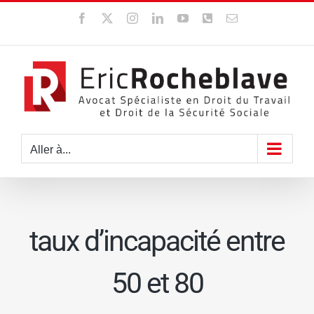
Passer
Facebook
X
Instagram
LinkedIn
YouTube
WhatsApp
Email
au
contenu
Aller à...
taux d’incapacité entre
50 et 80