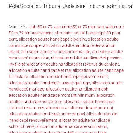
Pôle Social du Tribunal Judiciaire Tribunal administrat
Mots-clés :
aah 50 et 79
,
aah entre 50 et 79 montant
,
aah entre
50 et 79 renouvellement
,
allocation adulte handicapé 80 pour
cent
,
allocation adulte handicapé bipolaire
,
allocation adulte
handicapé couple
,
allocation adulte handicapé declaration
impot
,
allocation adulte handicapé demande
,
allocation adulte
handicapé depression
,
allocation adulte handicapé et pension
invalidité
,
allocation adulte handicapé et revenus du conjoint
,
allocation adulte handicapé et rsa
,
allocation adulte handicapé
formulaire
,
allocation adulte handicapé gouvernement
,
allocation adulte handicapé jusqu'à quel age
,
allocation adulte
handicapé mariage
,
allocation adulte handicapé mdph
,
allocation adulte handicapé montant minimum
,
allocation
adulte handicapé nouvelle loi
,
allocation adulte handicapé
plafond ressources
,
allocation adulte handicapé pour qui
,
allocation adulte handicapé prime de noel
,
allocation adulte
handicapé renouvellement
,
allocation adulte handicapé
schizophrénie
,
allocation adulte handicapé simulation
,
allocation adulte handicapé surdité
,
allocation adulte