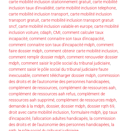
carte mobilité inclusion stationnement gratuit
,
carte mobilité
inclusion taux d'invalidité
,
carte mobilité inclusion telephone
,
carte mobilité inclusion transport
,
carte mobilité inclusion
transport gratuit
,
carte mobilité inclusion transport gratuit
sncf
,
carte mobilité inclusion valable en europe
,
carte mobilité
inclusion voiture
,
cdaph
,
CMI
,
comment calculer taux
incapacité
,
comment connaitre son taux d'incapacité
,
comment connaitre son taux d'incapacité mdph
,
comment
faire dossier mdph
,
comment obtenir carte mobilité inclusion
,
comment remplir dossier mdph
,
comment renouveler dossier
mdph
,
comment saisir le pôle social du tribunal judiciaire
,
comment saisir le pôle social du tribunal judiciaire faute
inexcusable
,
comment télécharger dossier mdph
,
commission
des droits et de l'autonomie des personnes handicapées
,
complément de ressources
,
complément de ressources aah
,
complément de ressources aah refus
,
complément de
ressources aah supprimé
,
complément de ressources mdph
,
demande à la mdph
,
dossier
,
dossier mdph
,
dossier rqth 69
,
droit avec carte mobilité inclusion
,
formulaire mdph
,
ipp taux
d'incapacité
,
l'allocation adultes handicapés
,
la commission
des droits et de l'autonomie des personnes handicapées
,
la
rqth
,
le pôle social du tribunal judiciaire
,