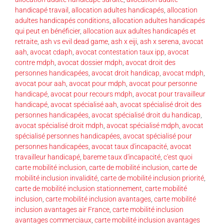
handicapé travail
,
allocation adultes handicapés
,
allocation
adultes handicapés conditions
,
allocation adultes handicapés
qui peut en bénéficier
,
allocation aux adultes handicapés et
retraite
,
ash vs evil dead game
,
ash x eiji
,
ash x serena
,
avocat
aah
,
avocat cdaph
,
avocat contestation taux ipp
,
avocat
contre mdph
,
avocat dossier mdph
,
avocat droit des
personnes handicapées
,
avocat droit handicap
,
avocat mdph
,
avocat pour aah
,
avocat pour mdph
,
avocat pour personne
handicapé
,
avocat pour recours mdph
,
avocat pour travailleur
handicapé
,
avocat spécialisé aah
,
avocat spécialisé droit des
personnes handicapées
,
avocat spécialisé droit du handicap
,
avocat spécialisé droit mdph
,
avocat spécialisé mdph
,
avocat
spécialisé personnes handicapées
,
avocat spécialisé pour
personnes handicapées
,
avocat taux d'incapacité
,
avocat
travailleur handicapé
,
bareme taux d'incapacité
,
c'est quoi
carte mobilité inclusion
,
carte de mobilité inclusion
,
carte de
mobilité inclusion invalidité
,
carte de mobilité inclusion priorité
,
carte de mobilité inclusion stationnement
,
carte mobilité
inclusion
,
carte mobilité inclusion avantages
,
carte mobilité
inclusion avantages air France
,
carte mobilité inclusion
avantages commerciaux
,
carte mobilité inclusion avantages