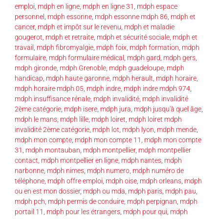
emploi
,
mdph en ligne
,
mdph en ligne 31
,
mdph espace
personnel
,
mdph essonne
,
mdph essonne mdph 86
,
mdph et
cancer
,
mdph et impôt sur le revenu
,
mdph et maladie
gougerot
,
mdph et retraite
,
mdph et sécurité sociale
,
mdph et
travail
,
mdph fibromyalgie
,
mdph foix
,
mdph formation
,
mdph
formulaire
,
mdph formulaire médical
,
mdph gard
,
mdph gers
,
mdph gironde
,
mdph Grenoble
,
mdph guadeloupe
,
mdph
handicap
,
mdph haute garonne
,
mdph herault
,
mdph horaire
,
mdph horaire mdph 05
,
mdph indre
,
mdph indre mdph 974
,
mdph insuffisance rénale
,
mdph invalidité
,
mdph invalidité
2ème catégorie
,
mdph isere
,
mdph jura
,
mdph jusqu'à quel âge
,
mdph le mans
,
mdph lille
,
mdph loiret
,
mdph loiret mdph
invalidité 2ème catégorie
,
mdph lot
,
mdph lyon
,
mdph mende
,
mdph mon compte
,
mdph mon compte 11
,
mdph mon compte
31
,
mdph montauban
,
mdph montpellier
,
mdph montpellier
contact
,
mdph montpellier en ligne
,
mdph nantes
,
mdph
narbonne
,
mdph nimes
,
mdph numero
,
mdph numéro de
téléphone
,
mdph offre emploi
,
mdph oise
,
mdph orleans
,
mdph
ou en est mon dossier
,
mdph ou mda
,
mdph paris
,
mdph pau
,
mdph pch
,
mdph permis de conduire
,
mdph perpignan
,
mdph
portail 11
,
mdph pour les étrangers
,
mdph pour qui
,
mdph