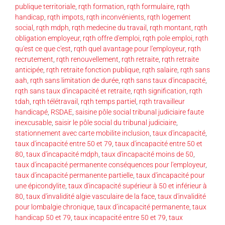
publique territoriale
,
rqth formation
,
rqth formulaire
,
rqth
handicap
,
rqth impots
,
rqth inconvénients
,
rqth logement
social
,
rqth mdph
,
rqth medecine du travail
,
rqth montant
,
rqth
obligation employeur
,
rqth offre d'emploi
,
rqth pole emploi
,
rqth
qu'est ce que c'est
,
rqth quel avantage pour l'employeur
,
rqth
recrutement
,
rqth renouvellement
,
rqth retraite
,
rqth retraite
anticipée
,
rqth retraite fonction publique
,
rqth salaire
,
rqth sans
aah
,
rqth sans limitation de durée
,
rqth sans taux d'incapacité
,
rqth sans taux d'incapacité et retraite
,
rqth signification
,
rqth
tdah
,
rqth télétravail
,
rqth temps partiel
,
rqth travailleur
handicapé
,
RSDAE
,
saisine pôle social tribunal judiciaire faute
inexcusable
,
saisir le pôle social du tribunal judiciaire
,
stationnement avec carte mobilite inclusion
,
taux d'incapacité
,
taux d'incapacité entre 50 et 79
,
taux d'incapacité entre 50 et
80
,
taux d'incapacité mdph
,
taux d'incapacité moins de 50
,
taux d'incapacité permanente conséquences pour l'employeur
,
taux d'incapacité permanente partielle
,
taux d'incapacité pour
une épicondylite
,
taux d'incapacité supérieur à 50 et inférieur à
80
,
taux d'invalidité algie vasculaire de la face
,
taux d'invalidité
pour lombalgie chronique
,
taux d’incapacité permanente
,
taux
handicap 50 et 79
,
taux incapacité entre 50 et 79
,
taux