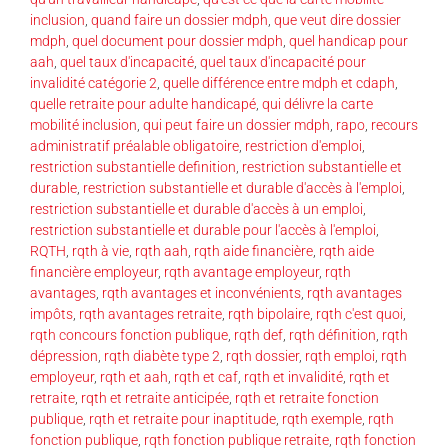
inclusion
,
quand faire un dossier mdph
,
que veut dire dossier
mdph
,
quel document pour dossier mdph
,
quel handicap pour
aah
,
quel taux d'incapacité
,
quel taux d'incapacité pour
invalidité catégorie 2
,
quelle différence entre mdph et cdaph
,
quelle retraite pour adulte handicapé
,
qui délivre la carte
mobilité inclusion
,
qui peut faire un dossier mdph
,
rapo
,
recours
administratif préalable obligatoire
,
restriction d'emploi
,
restriction substantielle definition
,
restriction substantielle et
durable
,
restriction substantielle et durable d'accès à l'emploi
,
restriction substantielle et durable d'accès à un emploi
,
restriction substantielle et durable pour l'accès à l'emploi
,
RQTH
,
rqth à vie
,
rqth aah
,
rqth aide financière
,
rqth aide
financière employeur
,
rqth avantage employeur
,
rqth
avantages
,
rqth avantages et inconvénients
,
rqth avantages
impôts
,
rqth avantages retraite
,
rqth bipolaire
,
rqth c'est quoi
,
rqth concours fonction publique
,
rqth def
,
rqth définition
,
rqth
dépression
,
rqth diabète type 2
,
rqth dossier
,
rqth emploi
,
rqth
employeur
,
rqth et aah
,
rqth et caf
,
rqth et invalidité
,
rqth et
retraite
,
rqth et retraite anticipée
,
rqth et retraite fonction
publique
,
rqth et retraite pour inaptitude
,
rqth exemple
,
rqth
fonction publique
,
rqth fonction publique retraite
,
rqth fonction