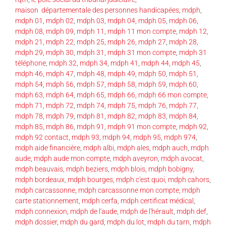
maison départementale des personnes handicapées
,
mdph
,
mdph 01
,
mdph 02
,
mdph 03
,
mdph 04
,
mdph 05
,
mdph 06
,
mdph 08
,
mdph 09
,
mdph 11
,
mdph 11 mon compte
,
mdph 12
,
mdph 21
,
mdph 22
,
mdph 25
,
mdph 26
,
mdph 27
,
mdph 28
,
mdph 29
,
mdph 30
,
mdph 31
,
mdph 31 mon compte
,
mdph 31
téléphone
,
mdph 32
,
mdph 34
,
mdph 41
,
mdph 44
,
mdph 45
,
mdph 46
,
mdph 47
,
mdph 48
,
mdph 49
,
mdph 50
,
mdph 51
,
mdph 54
,
mdph 56
,
mdph 57
,
mdph 58
,
mdph 59
,
mdph 60
,
mdph 63
,
mdph 64
,
mdph 65
,
mdph 66
,
mdph 66 mon compte
,
mdph 71
,
mdph 72
,
mdph 74
,
mdph 75
,
mdph 76
,
mdph 77
,
mdph 78
,
mdph 79
,
mdph 81
,
mdph 82
,
mdph 83
,
mdph 84
,
mdph 85
,
mdph 86
,
mdph 91
,
mdph 91 mon compte
,
mdph 92
,
mdph 92 contact
,
mdph 93
,
mdph 94
,
mdph 95
,
mdph 974
,
mdph aide financière
,
mdph albi
,
mdph ales
,
mdph auch
,
mdph
aude
,
mdph aude mon compte
,
mdph aveyron
,
mdph avocat
,
mdph beauvais
,
mdph beziers
,
mdph blois
,
mdph bobigny
,
mdph bordeaux
,
mdph bourges
,
mdph c'est quoi
,
mdph cahors
,
mdph carcassonne
,
mdph carcassonne mon compte
,
mdph
carte stationnement
,
mdph cerfa
,
mdph certificat médical
,
mdph connexion
,
mdph de l'aude
,
mdph de l'hérault
,
mdph def
,
mdph dossier
,
mdph du gard
,
mdph du lot
,
mdph du tarn
,
mdph