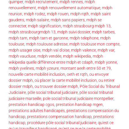
quimper
,
mdph recrutement
,
mdph rennes
,
mdph
renouvellement
,
mdph renouvellement automatique
,
mdph
reunion
,
mdph rodez
,
mdph rouen
,
mdph rqth
,
mdph saint
gaudens
,
mdph salaire
,
mdph sans papiers
,
mdph se
connecter
,
mdph signification
,
mdph strasbourg mdph 13
,
mdph strasbourgmdph 13
,
mdph suivi dossier
,
mdph tarbes
,
mdph tarn
,
mdph tarn et garonne
,
mdph telephone
,
mdph
toulouse
,
mdph toulouse adresse
,
mdph toulouse mon compte
,
mdph usager oise
,
mdph val d'oise
,
mdph valence
,
mdph var
,
mdph vaucluse
,
mdph vendée
,
mdph wikipedia
,
mdph
wikipedia quelle différence entre mdph et cdaph
,
mdph yonne
,
mdph yvelines
,
mdph yzeure
,
montant aeeh entre 50 et 79
,
nouvelle carte mobilité inclusion
,
oeth et rqth
,
ou envoyer
dossier mdph
,
où placer la carte mobilité inclusion
,
ou retirer
dossier mdph
,
ou trouver dossier mdph
,
Pôle Social du Tribunal
Judiciaire
,
pôle social tribunal judiciaire
,
pôle social tribunal
judiciaire marseille
,
pole social tribunal judiciaire montpellier
,
prestation handicap cgos
,
prestation handicap mgen
,
prestations adultes handicapés
,
prestations compensation du
handicap
,
prestations compensation handicap
,
prestations
handicap
,
procédure pôle social tribunal judiciaire
,
qu'est ce
qu'un travailleur handicapé
,
qu'est ce que la carte mobilité