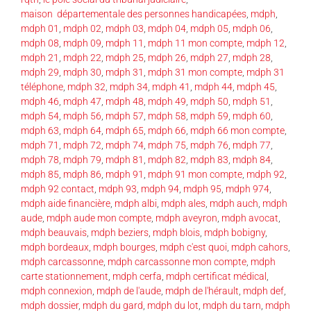
maison départementale des personnes handicapées
,
mdph
,
mdph 01
,
mdph 02
,
mdph 03
,
mdph 04
,
mdph 05
,
mdph 06
,
mdph 08
,
mdph 09
,
mdph 11
,
mdph 11 mon compte
,
mdph 12
,
mdph 21
,
mdph 22
,
mdph 25
,
mdph 26
,
mdph 27
,
mdph 28
,
mdph 29
,
mdph 30
,
mdph 31
,
mdph 31 mon compte
,
mdph 31
téléphone
,
mdph 32
,
mdph 34
,
mdph 41
,
mdph 44
,
mdph 45
,
mdph 46
,
mdph 47
,
mdph 48
,
mdph 49
,
mdph 50
,
mdph 51
,
mdph 54
,
mdph 56
,
mdph 57
,
mdph 58
,
mdph 59
,
mdph 60
,
mdph 63
,
mdph 64
,
mdph 65
,
mdph 66
,
mdph 66 mon compte
,
mdph 71
,
mdph 72
,
mdph 74
,
mdph 75
,
mdph 76
,
mdph 77
,
mdph 78
,
mdph 79
,
mdph 81
,
mdph 82
,
mdph 83
,
mdph 84
,
mdph 85
,
mdph 86
,
mdph 91
,
mdph 91 mon compte
,
mdph 92
,
mdph 92 contact
,
mdph 93
,
mdph 94
,
mdph 95
,
mdph 974
,
mdph aide financière
,
mdph albi
,
mdph ales
,
mdph auch
,
mdph
aude
,
mdph aude mon compte
,
mdph aveyron
,
mdph avocat
,
mdph beauvais
,
mdph beziers
,
mdph blois
,
mdph bobigny
,
mdph bordeaux
,
mdph bourges
,
mdph c'est quoi
,
mdph cahors
,
mdph carcassonne
,
mdph carcassonne mon compte
,
mdph
carte stationnement
,
mdph cerfa
,
mdph certificat médical
,
mdph connexion
,
mdph de l'aude
,
mdph de l'hérault
,
mdph def
,
mdph dossier
,
mdph du gard
,
mdph du lot
,
mdph du tarn
,
mdph