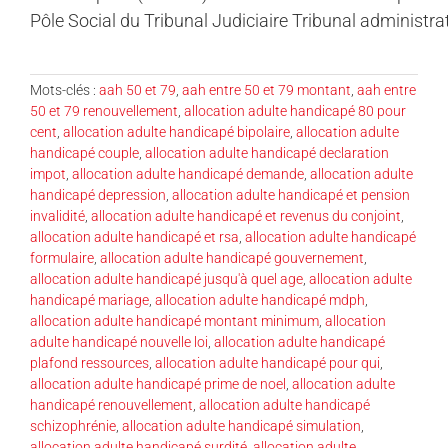
Pôle Social du Tribunal Judiciaire Tribunal administrat
Mots-clés :
aah 50 et 79
,
aah entre 50 et 79 montant
,
aah entre
50 et 79 renouvellement
,
allocation adulte handicapé 80 pour
cent
,
allocation adulte handicapé bipolaire
,
allocation adulte
handicapé couple
,
allocation adulte handicapé declaration
impot
,
allocation adulte handicapé demande
,
allocation adulte
handicapé depression
,
allocation adulte handicapé et pension
invalidité
,
allocation adulte handicapé et revenus du conjoint
,
allocation adulte handicapé et rsa
,
allocation adulte handicapé
formulaire
,
allocation adulte handicapé gouvernement
,
allocation adulte handicapé jusqu'à quel age
,
allocation adulte
handicapé mariage
,
allocation adulte handicapé mdph
,
allocation adulte handicapé montant minimum
,
allocation
adulte handicapé nouvelle loi
,
allocation adulte handicapé
plafond ressources
,
allocation adulte handicapé pour qui
,
allocation adulte handicapé prime de noel
,
allocation adulte
handicapé renouvellement
,
allocation adulte handicapé
schizophrénie
,
allocation adulte handicapé simulation
,
allocation adulte handicapé surdité
,
allocation adulte