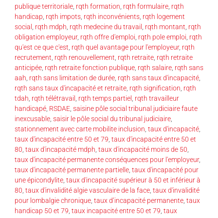
publique territoriale
,
rqth formation
,
rqth formulaire
,
rqth
handicap
,
rqth impots
,
rqth inconvénients
,
rqth logement
social
,
rqth mdph
,
rqth medecine du travail
,
rqth montant
,
rqth
obligation employeur
,
rqth offre d'emploi
,
rqth pole emploi
,
rqth
qu'est ce que c'est
,
rqth quel avantage pour l'employeur
,
rqth
recrutement
,
rqth renouvellement
,
rqth retraite
,
rqth retraite
anticipée
,
rqth retraite fonction publique
,
rqth salaire
,
rqth sans
aah
,
rqth sans limitation de durée
,
rqth sans taux d'incapacité
,
rqth sans taux d'incapacité et retraite
,
rqth signification
,
rqth
tdah
,
rqth télétravail
,
rqth temps partiel
,
rqth travailleur
handicapé
,
RSDAE
,
saisine pôle social tribunal judiciaire faute
inexcusable
,
saisir le pôle social du tribunal judiciaire
,
stationnement avec carte mobilite inclusion
,
taux d'incapacité
,
taux d'incapacité entre 50 et 79
,
taux d'incapacité entre 50 et
80
,
taux d'incapacité mdph
,
taux d'incapacité moins de 50
,
taux d'incapacité permanente conséquences pour l'employeur
,
taux d'incapacité permanente partielle
,
taux d'incapacité pour
une épicondylite
,
taux d'incapacité supérieur à 50 et inférieur à
80
,
taux d'invalidité algie vasculaire de la face
,
taux d'invalidité
pour lombalgie chronique
,
taux d’incapacité permanente
,
taux
handicap 50 et 79
,
taux incapacité entre 50 et 79
,
taux