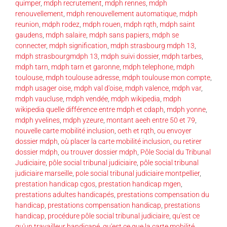
quimper
,
mdph recrutement
,
mdph rennes
,
mdph
renouvellement
,
mdph renouvellement automatique
,
mdph
reunion
,
mdph rodez
,
mdph rouen
,
mdph rqth
,
mdph saint
gaudens
,
mdph salaire
,
mdph sans papiers
,
mdph se
connecter
,
mdph signification
,
mdph strasbourg mdph 13
,
mdph strasbourgmdph 13
,
mdph suivi dossier
,
mdph tarbes
,
mdph tarn
,
mdph tarn et garonne
,
mdph telephone
,
mdph
toulouse
,
mdph toulouse adresse
,
mdph toulouse mon compte
,
mdph usager oise
,
mdph val d'oise
,
mdph valence
,
mdph var
,
mdph vaucluse
,
mdph vendée
,
mdph wikipedia
,
mdph
wikipedia quelle différence entre mdph et cdaph
,
mdph yonne
,
mdph yvelines
,
mdph yzeure
,
montant aeeh entre 50 et 79
,
nouvelle carte mobilité inclusion
,
oeth et rqth
,
ou envoyer
dossier mdph
,
où placer la carte mobilité inclusion
,
ou retirer
dossier mdph
,
ou trouver dossier mdph
,
Pôle Social du Tribunal
Judiciaire
,
pôle social tribunal judiciaire
,
pôle social tribunal
judiciaire marseille
,
pole social tribunal judiciaire montpellier
,
prestation handicap cgos
,
prestation handicap mgen
,
prestations adultes handicapés
,
prestations compensation du
handicap
,
prestations compensation handicap
,
prestations
handicap
,
procédure pôle social tribunal judiciaire
,
qu'est ce
qu'un travailleur handicapé
,
qu'est ce que la carte mobilité