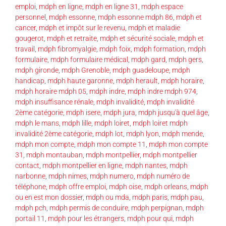
emploi
,
mdph en ligne
,
mdph en ligne 31
,
mdph espace
personnel
,
mdph essonne
,
mdph essonne mdph 86
,
mdph et
cancer
,
mdph et impôt sur le revenu
,
mdph et maladie
gougerot
,
mdph et retraite
,
mdph et sécurité sociale
,
mdph et
travail
,
mdph fibromyalgie
,
mdph foix
,
mdph formation
,
mdph
formulaire
,
mdph formulaire médical
,
mdph gard
,
mdph gers
,
mdph gironde
,
mdph Grenoble
,
mdph guadeloupe
,
mdph
handicap
,
mdph haute garonne
,
mdph herault
,
mdph horaire
,
mdph horaire mdph 05
,
mdph indre
,
mdph indre mdph 974
,
mdph insuffisance rénale
,
mdph invalidité
,
mdph invalidité
2ème catégorie
,
mdph isere
,
mdph jura
,
mdph jusqu'à quel âge
,
mdph le mans
,
mdph lille
,
mdph loiret
,
mdph loiret mdph
invalidité 2ème catégorie
,
mdph lot
,
mdph lyon
,
mdph mende
,
mdph mon compte
,
mdph mon compte 11
,
mdph mon compte
31
,
mdph montauban
,
mdph montpellier
,
mdph montpellier
contact
,
mdph montpellier en ligne
,
mdph nantes
,
mdph
narbonne
,
mdph nimes
,
mdph numero
,
mdph numéro de
téléphone
,
mdph offre emploi
,
mdph oise
,
mdph orleans
,
mdph
ou en est mon dossier
,
mdph ou mda
,
mdph paris
,
mdph pau
,
mdph pch
,
mdph permis de conduire
,
mdph perpignan
,
mdph
portail 11
,
mdph pour les étrangers
,
mdph pour qui
,
mdph