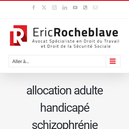
Passer
Facebook
X
Instagram
LinkedIn
YouTube
WhatsApp
Email
au
contenu
Aller à...
allocation adulte
handicapé
schizophrénie