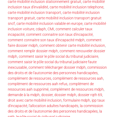
carte mobilité inclusion stationnement gratuit
,
carte mobilité
inclusion taux d'invalidité
,
carte mobilité inclusion telephone
,
carte mobilité inclusion transport
,
carte mobilité inclusion
transport gratuit
,
carte mobilité inclusion transport gratuit
sncf
,
carte mobilité inclusion valable en europe
,
carte mobilité
inclusion voiture
,
cdaph
,
CMI
,
comment calculer taux
incapacité
,
comment connaitre son taux d'incapacité
,
comment connaitre son taux d'incapacité mdph
,
comment
faire dossier mdph
,
comment obtenir carte mobilité inclusion
,
comment remplir dossier mdph
,
comment renouveler dossier
mdph
,
comment saisir le pôle social du tribunal judiciaire
,
comment saisir le pôle social du tribunal judiciaire faute
inexcusable
,
comment télécharger dossier mdph
,
commission
des droits et de l'autonomie des personnes handicapées
,
complément de ressources
,
complément de ressources aah
,
complément de ressources aah refus
,
complément de
ressources aah supprimé
,
complément de ressources mdph
,
demande à la mdph
,
dossier
,
dossier mdph
,
dossier rqth 69
,
droit avec carte mobilité inclusion
,
formulaire mdph
,
ipp taux
d'incapacité
,
l'allocation adultes handicapés
,
la commission
des droits et de l'autonomie des personnes handicapées
,
la
rqth
,
le pôle social du tribunal judiciaire
,