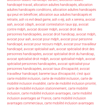
handicapé travail
,
allocation adultes handicapés
,
allocation
adultes handicapés conditions
,
allocation adultes handicapés
qui peut en bénéficier
,
allocation aux adultes handicapés et
retraite
,
ash vs evil dead game
,
ash x eiji
,
ash x serena
,
avocat
aah
,
avocat cdaph
,
avocat contestation taux ipp
,
avocat
contre mdph
,
avocat dossier mdph
,
avocat droit des
personnes handicapées
,
avocat droit handicap
,
avocat mdph
,
avocat pour aah
,
avocat pour mdph
,
avocat pour personne
handicapé
,
avocat pour recours mdph
,
avocat pour travailleur
handicapé
,
avocat spécialisé aah
,
avocat spécialisé droit des
personnes handicapées
,
avocat spécialisé droit du handicap
,
avocat spécialisé droit mdph
,
avocat spécialisé mdph
,
avocat
spécialisé personnes handicapées
,
avocat spécialisé pour
personnes handicapées
,
avocat taux d'incapacité
,
avocat
travailleur handicapé
,
bareme taux d'incapacité
,
c'est quoi
carte mobilité inclusion
,
carte de mobilité inclusion
,
carte de
mobilité inclusion invalidité
,
carte de mobilité inclusion priorité
,
carte de mobilité inclusion stationnement
,
carte mobilité
inclusion
,
carte mobilité inclusion avantages
,
carte mobilité
inclusion avantages air France
,
carte mobilité inclusion
avantages commerciaux
,
carte mobilité inclusion avantages