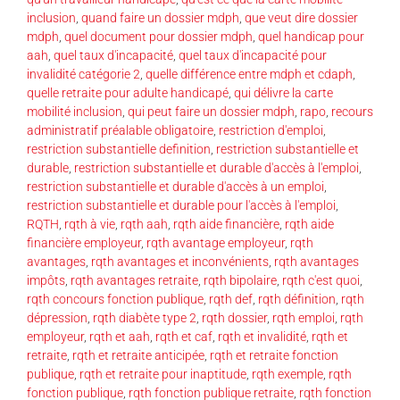
inclusion
,
quand faire un dossier mdph
,
que veut dire dossier
mdph
,
quel document pour dossier mdph
,
quel handicap pour
aah
,
quel taux d'incapacité
,
quel taux d'incapacité pour
invalidité catégorie 2
,
quelle différence entre mdph et cdaph
,
quelle retraite pour adulte handicapé
,
qui délivre la carte
mobilité inclusion
,
qui peut faire un dossier mdph
,
rapo
,
recours
administratif préalable obligatoire
,
restriction d'emploi
,
restriction substantielle definition
,
restriction substantielle et
durable
,
restriction substantielle et durable d'accès à l'emploi
,
restriction substantielle et durable d'accès à un emploi
,
restriction substantielle et durable pour l'accès à l'emploi
,
RQTH
,
rqth à vie
,
rqth aah
,
rqth aide financière
,
rqth aide
financière employeur
,
rqth avantage employeur
,
rqth
avantages
,
rqth avantages et inconvénients
,
rqth avantages
impôts
,
rqth avantages retraite
,
rqth bipolaire
,
rqth c'est quoi
,
rqth concours fonction publique
,
rqth def
,
rqth définition
,
rqth
dépression
,
rqth diabète type 2
,
rqth dossier
,
rqth emploi
,
rqth
employeur
,
rqth et aah
,
rqth et caf
,
rqth et invalidité
,
rqth et
retraite
,
rqth et retraite anticipée
,
rqth et retraite fonction
publique
,
rqth et retraite pour inaptitude
,
rqth exemple
,
rqth
fonction publique
,
rqth fonction publique retraite
,
rqth fonction