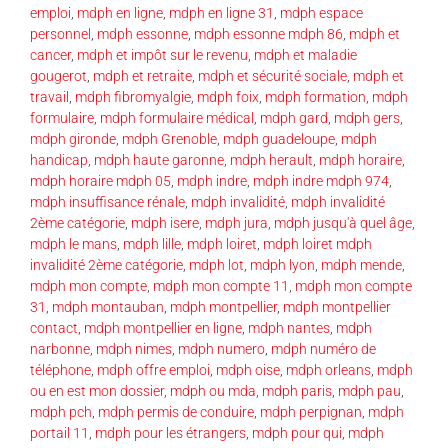
emploi
,
mdph en ligne
,
mdph en ligne 31
,
mdph espace
personnel
,
mdph essonne
,
mdph essonne mdph 86
,
mdph et
cancer
,
mdph et impôt sur le revenu
,
mdph et maladie
gougerot
,
mdph et retraite
,
mdph et sécurité sociale
,
mdph et
travail
,
mdph fibromyalgie
,
mdph foix
,
mdph formation
,
mdph
formulaire
,
mdph formulaire médical
,
mdph gard
,
mdph gers
,
mdph gironde
,
mdph Grenoble
,
mdph guadeloupe
,
mdph
handicap
,
mdph haute garonne
,
mdph herault
,
mdph horaire
,
mdph horaire mdph 05
,
mdph indre
,
mdph indre mdph 974
,
mdph insuffisance rénale
,
mdph invalidité
,
mdph invalidité
2ème catégorie
,
mdph isere
,
mdph jura
,
mdph jusqu'à quel âge
,
mdph le mans
,
mdph lille
,
mdph loiret
,
mdph loiret mdph
invalidité 2ème catégorie
,
mdph lot
,
mdph lyon
,
mdph mende
,
mdph mon compte
,
mdph mon compte 11
,
mdph mon compte
31
,
mdph montauban
,
mdph montpellier
,
mdph montpellier
contact
,
mdph montpellier en ligne
,
mdph nantes
,
mdph
narbonne
,
mdph nimes
,
mdph numero
,
mdph numéro de
téléphone
,
mdph offre emploi
,
mdph oise
,
mdph orleans
,
mdph
ou en est mon dossier
,
mdph ou mda
,
mdph paris
,
mdph pau
,
mdph pch
,
mdph permis de conduire
,
mdph perpignan
,
mdph
portail 11
,
mdph pour les étrangers
,
mdph pour qui
,
mdph