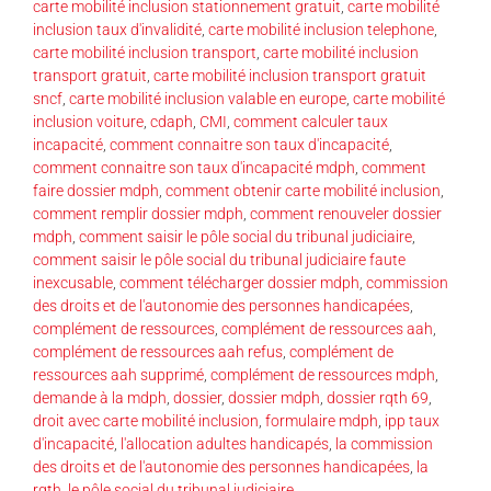
carte mobilité inclusion stationnement gratuit
,
carte mobilité
inclusion taux d'invalidité
,
carte mobilité inclusion telephone
,
carte mobilité inclusion transport
,
carte mobilité inclusion
transport gratuit
,
carte mobilité inclusion transport gratuit
sncf
,
carte mobilité inclusion valable en europe
,
carte mobilité
inclusion voiture
,
cdaph
,
CMI
,
comment calculer taux
incapacité
,
comment connaitre son taux d'incapacité
,
comment connaitre son taux d'incapacité mdph
,
comment
faire dossier mdph
,
comment obtenir carte mobilité inclusion
,
comment remplir dossier mdph
,
comment renouveler dossier
mdph
,
comment saisir le pôle social du tribunal judiciaire
,
comment saisir le pôle social du tribunal judiciaire faute
inexcusable
,
comment télécharger dossier mdph
,
commission
des droits et de l'autonomie des personnes handicapées
,
complément de ressources
,
complément de ressources aah
,
complément de ressources aah refus
,
complément de
ressources aah supprimé
,
complément de ressources mdph
,
demande à la mdph
,
dossier
,
dossier mdph
,
dossier rqth 69
,
droit avec carte mobilité inclusion
,
formulaire mdph
,
ipp taux
d'incapacité
,
l'allocation adultes handicapés
,
la commission
des droits et de l'autonomie des personnes handicapées
,
la
rqth
,
le pôle social du tribunal judiciaire
,