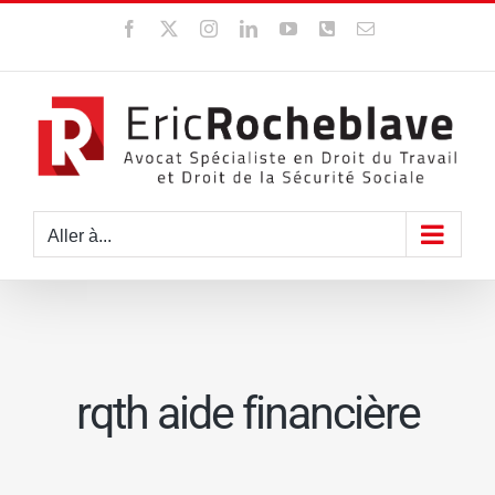
Passer
Facebook
X
Instagram
LinkedIn
YouTube
WhatsApp
Email
au
contenu
Aller à...
rqth aide financière