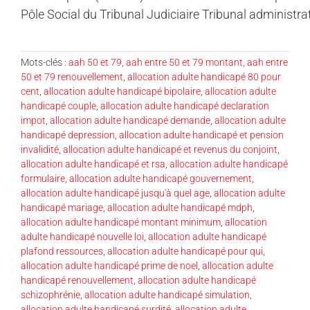
Pôle Social du Tribunal Judiciaire Tribunal administrat
Mots-clés :
aah 50 et 79
,
aah entre 50 et 79 montant
,
aah entre
50 et 79 renouvellement
,
allocation adulte handicapé 80 pour
cent
,
allocation adulte handicapé bipolaire
,
allocation adulte
handicapé couple
,
allocation adulte handicapé declaration
impot
,
allocation adulte handicapé demande
,
allocation adulte
handicapé depression
,
allocation adulte handicapé et pension
invalidité
,
allocation adulte handicapé et revenus du conjoint
,
allocation adulte handicapé et rsa
,
allocation adulte handicapé
formulaire
,
allocation adulte handicapé gouvernement
,
allocation adulte handicapé jusqu'à quel age
,
allocation adulte
handicapé mariage
,
allocation adulte handicapé mdph
,
allocation adulte handicapé montant minimum
,
allocation
adulte handicapé nouvelle loi
,
allocation adulte handicapé
plafond ressources
,
allocation adulte handicapé pour qui
,
allocation adulte handicapé prime de noel
,
allocation adulte
handicapé renouvellement
,
allocation adulte handicapé
schizophrénie
,
allocation adulte handicapé simulation
,
allocation adulte handicapé surdité
,
allocation adulte