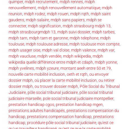
quimper
,
mdph recrutement
,
mdph rennes
,
mdph
renouvellement
,
mdph renouvellement automatique
,
mdph
reunion
,
mdph rodez
,
mdph rouen
,
mdph rqth
,
mdph saint
gaudens
,
mdph salaire
,
mdph sans papiers
,
mdph se
connecter
,
mdph signification
,
mdph strasbourg mdph 13
,
mdph strasbourgmdph 13
,
mdph suivi dossier
,
mdph tarbes
,
mdph tarn
,
mdph tarn et garonne
,
mdph telephone
,
mdph
toulouse
,
mdph toulouse adresse
,
mdph toulouse mon compte
,
mdph usager oise
,
mdph val d'oise
,
mdph valence
,
mdph var
,
mdph vaucluse
,
mdph vendée
,
mdph wikipedia
,
mdph
wikipedia quelle différence entre mdph et cdaph
,
mdph yonne
,
mdph yvelines
,
mdph yzeure
,
montant aeeh entre 50 et 79
,
nouvelle carte mobilité inclusion
,
oeth et rqth
,
ou envoyer
dossier mdph
,
où placer la carte mobilité inclusion
,
ou retirer
dossier mdph
,
ou trouver dossier mdph
,
Pôle Social du Tribunal
Judiciaire
,
pôle social tribunal judiciaire
,
pôle social tribunal
judiciaire marseille
,
pole social tribunal judiciaire montpellier
,
prestation handicap cgos
,
prestation handicap mgen
,
prestations adultes handicapés
,
prestations compensation du
handicap
,
prestations compensation handicap
,
prestations
handicap
,
procédure pôle social tribunal judiciaire
,
qu'est ce
qu'un travailleur handicapé
,
qu'est ce que la carte mobilité