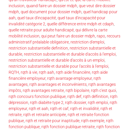
inclusion
,
quand faire un dossier mdph
,
que veut dire dossier
mdph
,
quel document pour dossier mdph
,
quel handicap pour
aah
,
quel taux d'incapacité
,
quel taux d'incapacité pour
invalidité catégorie 2
,
quelle différence entre mdph et cdaph
,
quelle retraite pour adulte handicapé
,
qui délivre la carte
mobilité inclusion
,
qui peut faire un dossier mdph
,
rapo
,
recours
administratif préalable obligatoire
,
restriction d'emploi
,
restriction substantielle definition
,
restriction substantielle et
durable
,
restriction substantielle et durable d'accès à l'emploi
,
restriction substantielle et durable d'accès à un emploi
,
restriction substantielle et durable pour l'accès à l'emploi
,
RQTH
,
rqth à vie
,
rqth aah
,
rqth aide financière
,
rqth aide
financière employeur
,
rqth avantage employeur
,
rqth
avantages
,
rqth avantages et inconvénients
,
rqth avantages
impôts
,
rqth avantages retraite
,
rqth bipolaire
,
rqth c'est quoi
,
rqth concours fonction publique
,
rqth def
,
rqth définition
,
rqth
dépression
,
rqth diabète type 2
,
rqth dossier
,
rqth emploi
,
rqth
employeur
,
rqth et aah
,
rqth et caf
,
rqth et invalidité
,
rqth et
retraite
,
rqth et retraite anticipée
,
rqth et retraite fonction
publique
,
rqth et retraite pour inaptitude
,
rqth exemple
,
rqth
fonction publique
,
rqth fonction publique retraite
,
rqth fonction