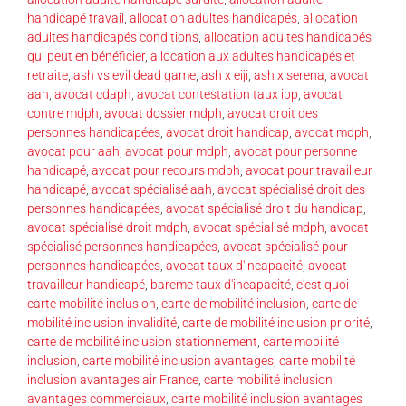
handicapé travail
,
allocation adultes handicapés
,
allocation
adultes handicapés conditions
,
allocation adultes handicapés
qui peut en bénéficier
,
allocation aux adultes handicapés et
retraite
,
ash vs evil dead game
,
ash x eiji
,
ash x serena
,
avocat
aah
,
avocat cdaph
,
avocat contestation taux ipp
,
avocat
contre mdph
,
avocat dossier mdph
,
avocat droit des
personnes handicapées
,
avocat droit handicap
,
avocat mdph
,
avocat pour aah
,
avocat pour mdph
,
avocat pour personne
handicapé
,
avocat pour recours mdph
,
avocat pour travailleur
handicapé
,
avocat spécialisé aah
,
avocat spécialisé droit des
personnes handicapées
,
avocat spécialisé droit du handicap
,
avocat spécialisé droit mdph
,
avocat spécialisé mdph
,
avocat
spécialisé personnes handicapées
,
avocat spécialisé pour
personnes handicapées
,
avocat taux d'incapacité
,
avocat
travailleur handicapé
,
bareme taux d'incapacité
,
c'est quoi
carte mobilité inclusion
,
carte de mobilité inclusion
,
carte de
mobilité inclusion invalidité
,
carte de mobilité inclusion priorité
,
carte de mobilité inclusion stationnement
,
carte mobilité
inclusion
,
carte mobilité inclusion avantages
,
carte mobilité
inclusion avantages air France
,
carte mobilité inclusion
avantages commerciaux
,
carte mobilité inclusion avantages