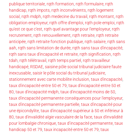
publique territoriale
,
rqth formation
,
rqth formulaire
,
rqth
handicap
,
rqth impots
,
rqth inconvénients
,
rqth logement
social
,
rqth mdph
,
rqth medecine du travail
,
rqth montant
,
rqth
obligation employeur
,
rqth offre d'emploi
,
rqth pole emploi
,
rqth
qu'est ce que c'est
,
rqth quel avantage pour l'employeur
,
rqth
recrutement
,
rqth renouvellement
,
rqth retraite
,
rqth retraite
anticipée
,
rqth retraite fonction publique
,
rqth salaire
,
rqth sans
aah
,
rqth sans limitation de durée
,
rqth sans taux d'incapacité
,
rqth sans taux d'incapacité et retraite
,
rqth signification
,
rqth
tdah
,
rqth télétravail
,
rqth temps partiel
,
rqth travailleur
handicapé
,
RSDAE
,
saisine pôle social tribunal judiciaire faute
inexcusable
,
saisir le pôle social du tribunal judiciaire
,
stationnement avec carte mobilite inclusion
,
taux d'incapacité
,
taux d'incapacité entre 50 et 79
,
taux d'incapacité entre 50 et
80
,
taux d'incapacité mdph
,
taux d'incapacité moins de 50
,
taux d'incapacité permanente conséquences pour l'employeur
,
taux d'incapacité permanente partielle
,
taux d'incapacité pour
une épicondylite
,
taux d'incapacité supérieur à 50 et inférieur à
80
,
taux d'invalidité algie vasculaire de la face
,
taux d'invalidité
pour lombalgie chronique
,
taux d’incapacité permanente
,
taux
handicap 50 et 79
,
taux incapacité entre 50 et 79
,
taux