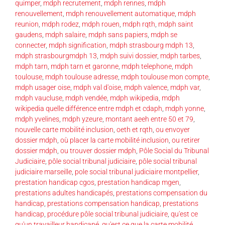
quimper
,
mdph recrutement
,
mdph rennes
,
mdph
renouvellement
,
mdph renouvellement automatique
,
mdph
reunion
,
mdph rodez
,
mdph rouen
,
mdph rqth
,
mdph saint
gaudens
,
mdph salaire
,
mdph sans papiers
,
mdph se
connecter
,
mdph signification
,
mdph strasbourg mdph 13
,
mdph strasbourgmdph 13
,
mdph suivi dossier
,
mdph tarbes
,
mdph tarn
,
mdph tarn et garonne
,
mdph telephone
,
mdph
toulouse
,
mdph toulouse adresse
,
mdph toulouse mon compte
,
mdph usager oise
,
mdph val d'oise
,
mdph valence
,
mdph var
,
mdph vaucluse
,
mdph vendée
,
mdph wikipedia
,
mdph
wikipedia quelle différence entre mdph et cdaph
,
mdph yonne
,
mdph yvelines
,
mdph yzeure
,
montant aeeh entre 50 et 79
,
nouvelle carte mobilité inclusion
,
oeth et rqth
,
ou envoyer
dossier mdph
,
où placer la carte mobilité inclusion
,
ou retirer
dossier mdph
,
ou trouver dossier mdph
,
Pôle Social du Tribunal
Judiciaire
,
pôle social tribunal judiciaire
,
pôle social tribunal
judiciaire marseille
,
pole social tribunal judiciaire montpellier
,
prestation handicap cgos
,
prestation handicap mgen
,
prestations adultes handicapés
,
prestations compensation du
handicap
,
prestations compensation handicap
,
prestations
handicap
,
procédure pôle social tribunal judiciaire
,
qu'est ce
qu'un travailleur handicapé
,
qu'est ce que la carte mobilité