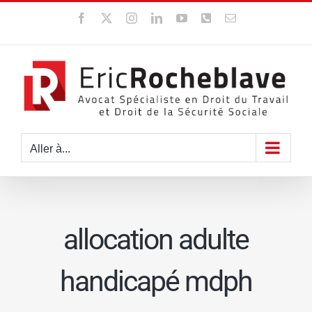
Passer
Facebook
X
Instagram
LinkedIn
YouTube
WhatsApp
Email
au
contenu
Aller à...
allocation adulte
handicapé mdph