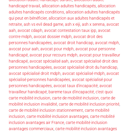
handicapé travail
,
allocation adultes handicapés
,
allocation
adultes handicapés conditions
,
allocation adultes handicapés
qui peut en bénéficier
,
allocation aux adultes handicapés et
retraite
,
ash vs evil dead game
,
ash x eiji
,
ash x serena
,
avocat
aah
,
avocat cdaph
,
avocat contestation taux ipp
,
avocat
contre mdph
,
avocat dossier mdph
,
avocat droit des
personnes handicapées
,
avocat droit handicap
,
avocat mdph
,
avocat pour aah
,
avocat pour mdph
,
avocat pour personne
handicapé
,
avocat pour recours mdph
,
avocat pour travailleur
handicapé
,
avocat spécialisé aah
,
avocat spécialisé droit des
personnes handicapées
,
avocat spécialisé droit du handicap
,
avocat spécialisé droit mdph
,
avocat spécialisé mdph
,
avocat
spécialisé personnes handicapées
,
avocat spécialisé pour
personnes handicapées
,
avocat taux d'incapacité
,
avocat
travailleur handicapé
,
bareme taux d'incapacité
,
c'est quoi
carte mobilité inclusion
,
carte de mobilité inclusion
,
carte de
mobilité inclusion invalidité
,
carte de mobilité inclusion priorité
,
carte de mobilité inclusion stationnement
,
carte mobilité
inclusion
,
carte mobilité inclusion avantages
,
carte mobilité
inclusion avantages air France
,
carte mobilité inclusion
avantages commerciaux
,
carte mobilité inclusion avantages