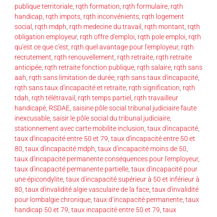
publique territoriale
,
rqth formation
,
rqth formulaire
,
rqth
handicap
,
rqth impots
,
rqth inconvénients
,
rqth logement
social
,
rqth mdph
,
rqth medecine du travail
,
rqth montant
,
rqth
obligation employeur
,
rqth offre d'emploi
,
rqth pole emploi
,
rqth
qu'est ce que c'est
,
rqth quel avantage pour l'employeur
,
rqth
recrutement
,
rqth renouvellement
,
rqth retraite
,
rqth retraite
anticipée
,
rqth retraite fonction publique
,
rqth salaire
,
rqth sans
aah
,
rqth sans limitation de durée
,
rqth sans taux d'incapacité
,
rqth sans taux d'incapacité et retraite
,
rqth signification
,
rqth
tdah
,
rqth télétravail
,
rqth temps partiel
,
rqth travailleur
handicapé
,
RSDAE
,
saisine pôle social tribunal judiciaire faute
inexcusable
,
saisir le pôle social du tribunal judiciaire
,
stationnement avec carte mobilite inclusion
,
taux d'incapacité
,
taux d'incapacité entre 50 et 79
,
taux d'incapacité entre 50 et
80
,
taux d'incapacité mdph
,
taux d'incapacité moins de 50
,
taux d'incapacité permanente conséquences pour l'employeur
,
taux d'incapacité permanente partielle
,
taux d'incapacité pour
une épicondylite
,
taux d'incapacité supérieur à 50 et inférieur à
80
,
taux d'invalidité algie vasculaire de la face
,
taux d'invalidité
pour lombalgie chronique
,
taux d’incapacité permanente
,
taux
handicap 50 et 79
,
taux incapacité entre 50 et 79
,
taux