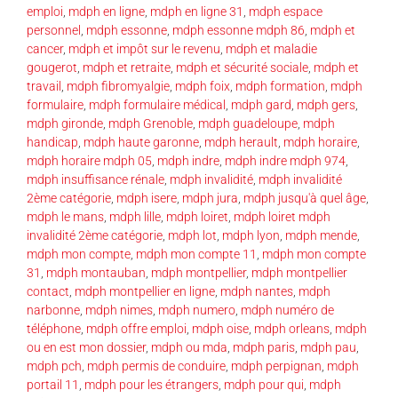
emploi
,
mdph en ligne
,
mdph en ligne 31
,
mdph espace
personnel
,
mdph essonne
,
mdph essonne mdph 86
,
mdph et
cancer
,
mdph et impôt sur le revenu
,
mdph et maladie
gougerot
,
mdph et retraite
,
mdph et sécurité sociale
,
mdph et
travail
,
mdph fibromyalgie
,
mdph foix
,
mdph formation
,
mdph
formulaire
,
mdph formulaire médical
,
mdph gard
,
mdph gers
,
mdph gironde
,
mdph Grenoble
,
mdph guadeloupe
,
mdph
handicap
,
mdph haute garonne
,
mdph herault
,
mdph horaire
,
mdph horaire mdph 05
,
mdph indre
,
mdph indre mdph 974
,
mdph insuffisance rénale
,
mdph invalidité
,
mdph invalidité
2ème catégorie
,
mdph isere
,
mdph jura
,
mdph jusqu'à quel âge
,
mdph le mans
,
mdph lille
,
mdph loiret
,
mdph loiret mdph
invalidité 2ème catégorie
,
mdph lot
,
mdph lyon
,
mdph mende
,
mdph mon compte
,
mdph mon compte 11
,
mdph mon compte
31
,
mdph montauban
,
mdph montpellier
,
mdph montpellier
contact
,
mdph montpellier en ligne
,
mdph nantes
,
mdph
narbonne
,
mdph nimes
,
mdph numero
,
mdph numéro de
téléphone
,
mdph offre emploi
,
mdph oise
,
mdph orleans
,
mdph
ou en est mon dossier
,
mdph ou mda
,
mdph paris
,
mdph pau
,
mdph pch
,
mdph permis de conduire
,
mdph perpignan
,
mdph
portail 11
,
mdph pour les étrangers
,
mdph pour qui
,
mdph