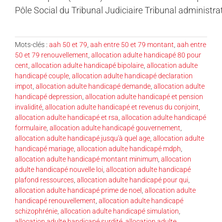
Pôle Social du Tribunal Judiciaire Tribunal administrat
Mots-clés :
aah 50 et 79
,
aah entre 50 et 79 montant
,
aah entre
50 et 79 renouvellement
,
allocation adulte handicapé 80 pour
cent
,
allocation adulte handicapé bipolaire
,
allocation adulte
handicapé couple
,
allocation adulte handicapé declaration
impot
,
allocation adulte handicapé demande
,
allocation adulte
handicapé depression
,
allocation adulte handicapé et pension
invalidité
,
allocation adulte handicapé et revenus du conjoint
,
allocation adulte handicapé et rsa
,
allocation adulte handicapé
formulaire
,
allocation adulte handicapé gouvernement
,
allocation adulte handicapé jusqu'à quel age
,
allocation adulte
handicapé mariage
,
allocation adulte handicapé mdph
,
allocation adulte handicapé montant minimum
,
allocation
adulte handicapé nouvelle loi
,
allocation adulte handicapé
plafond ressources
,
allocation adulte handicapé pour qui
,
allocation adulte handicapé prime de noel
,
allocation adulte
handicapé renouvellement
,
allocation adulte handicapé
schizophrénie
,
allocation adulte handicapé simulation
,
allocation adulte handicapé surdité
,
allocation adulte