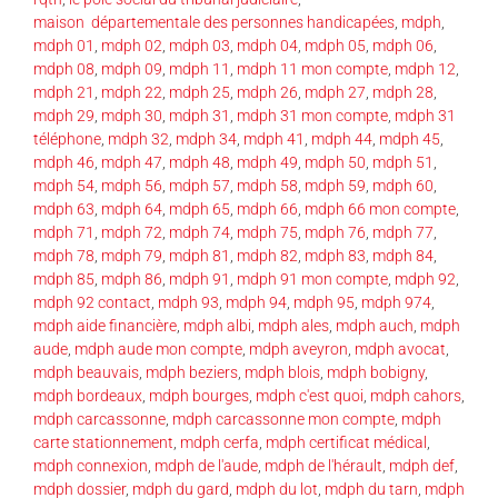
maison départementale des personnes handicapées
,
mdph
,
mdph 01
,
mdph 02
,
mdph 03
,
mdph 04
,
mdph 05
,
mdph 06
,
mdph 08
,
mdph 09
,
mdph 11
,
mdph 11 mon compte
,
mdph 12
,
mdph 21
,
mdph 22
,
mdph 25
,
mdph 26
,
mdph 27
,
mdph 28
,
mdph 29
,
mdph 30
,
mdph 31
,
mdph 31 mon compte
,
mdph 31
téléphone
,
mdph 32
,
mdph 34
,
mdph 41
,
mdph 44
,
mdph 45
,
mdph 46
,
mdph 47
,
mdph 48
,
mdph 49
,
mdph 50
,
mdph 51
,
mdph 54
,
mdph 56
,
mdph 57
,
mdph 58
,
mdph 59
,
mdph 60
,
mdph 63
,
mdph 64
,
mdph 65
,
mdph 66
,
mdph 66 mon compte
,
mdph 71
,
mdph 72
,
mdph 74
,
mdph 75
,
mdph 76
,
mdph 77
,
mdph 78
,
mdph 79
,
mdph 81
,
mdph 82
,
mdph 83
,
mdph 84
,
mdph 85
,
mdph 86
,
mdph 91
,
mdph 91 mon compte
,
mdph 92
,
mdph 92 contact
,
mdph 93
,
mdph 94
,
mdph 95
,
mdph 974
,
mdph aide financière
,
mdph albi
,
mdph ales
,
mdph auch
,
mdph
aude
,
mdph aude mon compte
,
mdph aveyron
,
mdph avocat
,
mdph beauvais
,
mdph beziers
,
mdph blois
,
mdph bobigny
,
mdph bordeaux
,
mdph bourges
,
mdph c'est quoi
,
mdph cahors
,
mdph carcassonne
,
mdph carcassonne mon compte
,
mdph
carte stationnement
,
mdph cerfa
,
mdph certificat médical
,
mdph connexion
,
mdph de l'aude
,
mdph de l'hérault
,
mdph def
,
mdph dossier
,
mdph du gard
,
mdph du lot
,
mdph du tarn
,
mdph