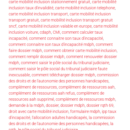
carte mobilité inclusion stationnement gratuit
,
carte mobilité
inclusion taux d'invalidité
,
carte mobilité inclusion telephone
,
carte mobilité inclusion transport
,
carte mobilité inclusion
transport gratuit
,
carte mobilité inclusion transport gratuit
sncf
,
carte mobilité inclusion valable en europe
,
carte mobilité
inclusion voiture
,
cdaph
,
CMI
,
comment calculer taux
incapacité
,
comment connaitre son taux d'incapacité
,
comment connaitre son taux d'incapacité mdph
,
comment
faire dossier mdph
,
comment obtenir carte mobilité inclusion
,
comment remplir dossier mdph
,
comment renouveler dossier
mdph
,
comment saisir le pôle social du tribunal judiciaire
,
comment saisir le pôle social du tribunal judiciaire faute
inexcusable
,
comment télécharger dossier mdph
,
commission
des droits et de l'autonomie des personnes handicapées
,
complément de ressources
,
complément de ressources aah
,
complément de ressources aah refus
,
complément de
ressources aah supprimé
,
complément de ressources mdph
,
demande à la mdph
,
dossier
,
dossier mdph
,
dossier rqth 69
,
droit avec carte mobilité inclusion
,
formulaire mdph
,
ipp taux
d'incapacité
,
l'allocation adultes handicapés
,
la commission
des droits et de l'autonomie des personnes handicapées
,
la
rqth
,
le pôle social du tribunal judiciaire
,