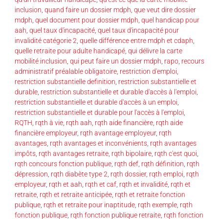
inclusion
,
quand faire un dossier mdph
,
que veut dire dossier
mdph
,
quel document pour dossier mdph
,
quel handicap pour
aah
,
quel taux d'incapacité
,
quel taux d'incapacité pour
invalidité catégorie 2
,
quelle différence entre mdph et cdaph
,
quelle retraite pour adulte handicapé
,
qui délivre la carte
mobilité inclusion
,
qui peut faire un dossier mdph
,
rapo
,
recours
administratif préalable obligatoire
,
restriction d'emploi
,
restriction substantielle definition
,
restriction substantielle et
durable
,
restriction substantielle et durable d'accès à l'emploi
,
restriction substantielle et durable d'accès à un emploi
,
restriction substantielle et durable pour l'accès à l'emploi
,
RQTH
,
rqth à vie
,
rqth aah
,
rqth aide financière
,
rqth aide
financière employeur
,
rqth avantage employeur
,
rqth
avantages
,
rqth avantages et inconvénients
,
rqth avantages
impôts
,
rqth avantages retraite
,
rqth bipolaire
,
rqth c'est quoi
,
rqth concours fonction publique
,
rqth def
,
rqth définition
,
rqth
dépression
,
rqth diabète type 2
,
rqth dossier
,
rqth emploi
,
rqth
employeur
,
rqth et aah
,
rqth et caf
,
rqth et invalidité
,
rqth et
retraite
,
rqth et retraite anticipée
,
rqth et retraite fonction
publique
,
rqth et retraite pour inaptitude
,
rqth exemple
,
rqth
fonction publique
,
rqth fonction publique retraite
,
rqth fonction