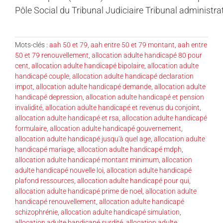
Pôle Social du Tribunal Judiciaire Tribunal administrat
Mots-clés :
aah 50 et 79
,
aah entre 50 et 79 montant
,
aah entre
50 et 79 renouvellement
,
allocation adulte handicapé 80 pour
cent
,
allocation adulte handicapé bipolaire
,
allocation adulte
handicapé couple
,
allocation adulte handicapé declaration
impot
,
allocation adulte handicapé demande
,
allocation adulte
handicapé depression
,
allocation adulte handicapé et pension
invalidité
,
allocation adulte handicapé et revenus du conjoint
,
allocation adulte handicapé et rsa
,
allocation adulte handicapé
formulaire
,
allocation adulte handicapé gouvernement
,
allocation adulte handicapé jusqu'à quel age
,
allocation adulte
handicapé mariage
,
allocation adulte handicapé mdph
,
allocation adulte handicapé montant minimum
,
allocation
adulte handicapé nouvelle loi
,
allocation adulte handicapé
plafond ressources
,
allocation adulte handicapé pour qui
,
allocation adulte handicapé prime de noel
,
allocation adulte
handicapé renouvellement
,
allocation adulte handicapé
schizophrénie
,
allocation adulte handicapé simulation
,
allocation adulte handicapé surdité
,
allocation adulte