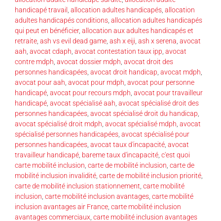
handicapé travail
,
allocation adultes handicapés
,
allocation
adultes handicapés conditions
,
allocation adultes handicapés
qui peut en bénéficier
,
allocation aux adultes handicapés et
retraite
,
ash vs evil dead game
,
ash x eiji
,
ash x serena
,
avocat
aah
,
avocat cdaph
,
avocat contestation taux ipp
,
avocat
contre mdph
,
avocat dossier mdph
,
avocat droit des
personnes handicapées
,
avocat droit handicap
,
avocat mdph
,
avocat pour aah
,
avocat pour mdph
,
avocat pour personne
handicapé
,
avocat pour recours mdph
,
avocat pour travailleur
handicapé
,
avocat spécialisé aah
,
avocat spécialisé droit des
personnes handicapées
,
avocat spécialisé droit du handicap
,
avocat spécialisé droit mdph
,
avocat spécialisé mdph
,
avocat
spécialisé personnes handicapées
,
avocat spécialisé pour
personnes handicapées
,
avocat taux d'incapacité
,
avocat
travailleur handicapé
,
bareme taux d'incapacité
,
c'est quoi
carte mobilité inclusion
,
carte de mobilité inclusion
,
carte de
mobilité inclusion invalidité
,
carte de mobilité inclusion priorité
,
carte de mobilité inclusion stationnement
,
carte mobilité
inclusion
,
carte mobilité inclusion avantages
,
carte mobilité
inclusion avantages air France
,
carte mobilité inclusion
avantages commerciaux
,
carte mobilité inclusion avantages