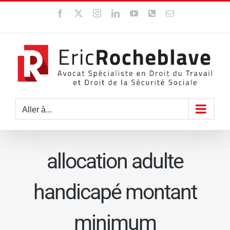
Passer
Facebook
X
Instagram
LinkedIn
YouTube
WhatsApp
Email
au
contenu
Aller à...
allocation adulte
handicapé montant
minimum