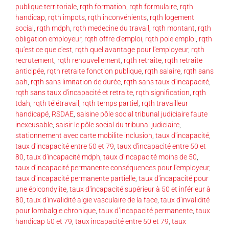
publique territoriale
,
rqth formation
,
rqth formulaire
,
rqth
handicap
,
rqth impots
,
rqth inconvénients
,
rqth logement
social
,
rqth mdph
,
rqth medecine du travail
,
rqth montant
,
rqth
obligation employeur
,
rqth offre d'emploi
,
rqth pole emploi
,
rqth
qu'est ce que c'est
,
rqth quel avantage pour l'employeur
,
rqth
recrutement
,
rqth renouvellement
,
rqth retraite
,
rqth retraite
anticipée
,
rqth retraite fonction publique
,
rqth salaire
,
rqth sans
aah
,
rqth sans limitation de durée
,
rqth sans taux d'incapacité
,
rqth sans taux d'incapacité et retraite
,
rqth signification
,
rqth
tdah
,
rqth télétravail
,
rqth temps partiel
,
rqth travailleur
handicapé
,
RSDAE
,
saisine pôle social tribunal judiciaire faute
inexcusable
,
saisir le pôle social du tribunal judiciaire
,
stationnement avec carte mobilite inclusion
,
taux d'incapacité
,
taux d'incapacité entre 50 et 79
,
taux d'incapacité entre 50 et
80
,
taux d'incapacité mdph
,
taux d'incapacité moins de 50
,
taux d'incapacité permanente conséquences pour l'employeur
,
taux d'incapacité permanente partielle
,
taux d'incapacité pour
une épicondylite
,
taux d'incapacité supérieur à 50 et inférieur à
80
,
taux d'invalidité algie vasculaire de la face
,
taux d'invalidité
pour lombalgie chronique
,
taux d’incapacité permanente
,
taux
handicap 50 et 79
,
taux incapacité entre 50 et 79
,
taux