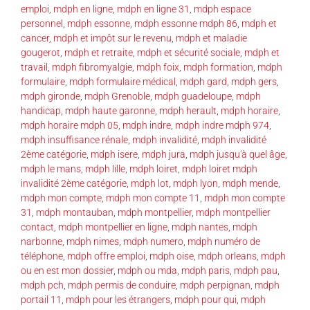
emploi
,
mdph en ligne
,
mdph en ligne 31
,
mdph espace
personnel
,
mdph essonne
,
mdph essonne mdph 86
,
mdph et
cancer
,
mdph et impôt sur le revenu
,
mdph et maladie
gougerot
,
mdph et retraite
,
mdph et sécurité sociale
,
mdph et
travail
,
mdph fibromyalgie
,
mdph foix
,
mdph formation
,
mdph
formulaire
,
mdph formulaire médical
,
mdph gard
,
mdph gers
,
mdph gironde
,
mdph Grenoble
,
mdph guadeloupe
,
mdph
handicap
,
mdph haute garonne
,
mdph herault
,
mdph horaire
,
mdph horaire mdph 05
,
mdph indre
,
mdph indre mdph 974
,
mdph insuffisance rénale
,
mdph invalidité
,
mdph invalidité
2ème catégorie
,
mdph isere
,
mdph jura
,
mdph jusqu'à quel âge
,
mdph le mans
,
mdph lille
,
mdph loiret
,
mdph loiret mdph
invalidité 2ème catégorie
,
mdph lot
,
mdph lyon
,
mdph mende
,
mdph mon compte
,
mdph mon compte 11
,
mdph mon compte
31
,
mdph montauban
,
mdph montpellier
,
mdph montpellier
contact
,
mdph montpellier en ligne
,
mdph nantes
,
mdph
narbonne
,
mdph nimes
,
mdph numero
,
mdph numéro de
téléphone
,
mdph offre emploi
,
mdph oise
,
mdph orleans
,
mdph
ou en est mon dossier
,
mdph ou mda
,
mdph paris
,
mdph pau
,
mdph pch
,
mdph permis de conduire
,
mdph perpignan
,
mdph
portail 11
,
mdph pour les étrangers
,
mdph pour qui
,
mdph