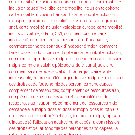
carte mobilité inclusion stationnement gratuit
,
carte mobilité
inclusion taux d'invalidité
,
carte mobilité inclusion telephone
,
carte mobilité inclusion transport
,
carte mobilité inclusion
transport gratuit
,
carte mobilité inclusion transport gratuit
sncf
,
carte mobilité inclusion valable en europe
,
carte mobilité
inclusion voiture
,
cdaph
,
CMI
,
comment calculer taux
incapacité
,
comment connaitre son taux d'incapacité
,
comment connaitre son taux d'incapacité mdph
,
comment
faire dossier mdph
,
comment obtenir carte mobilité inclusion
,
comment remplir dossier mdph
,
comment renouveler dossier
mdph
,
comment saisir le pôle social du tribunal judiciaire
,
comment saisir le pôle social du tribunal judiciaire faute
inexcusable
,
comment télécharger dossier mdph
,
commission
des droits et de l'autonomie des personnes handicapées
,
complément de ressources
,
complément de ressources aah
,
complément de ressources aah refus
,
complément de
ressources aah supprimé
,
complément de ressources mdph
,
demande à la mdph
,
dossier
,
dossier mdph
,
dossier rqth 69
,
droit avec carte mobilité inclusion
,
formulaire mdph
,
ipp taux
d'incapacité
,
l'allocation adultes handicapés
,
la commission
des droits et de l'autonomie des personnes handicapées
,
la
rqth
,
le pôle social du tribunal judiciaire
,