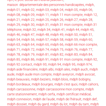
maison départementale des personnes handicapées
,
mdph
,
mdph 01
,
mdph 02
,
mdph 03
,
mdph 04
,
mdph 05
,
mdph 06
,
mdph 08
,
mdph 09
,
mdph 11
,
mdph 11 mon compte
,
mdph 12
,
mdph 21
,
mdph 22
,
mdph 25
,
mdph 26
,
mdph 27
,
mdph 28
,
mdph 29
,
mdph 30
,
mdph 31
,
mdph 31 mon compte
,
mdph 31
téléphone
,
mdph 32
,
mdph 34
,
mdph 41
,
mdph 44
,
mdph 45
,
mdph 46
,
mdph 47
,
mdph 48
,
mdph 49
,
mdph 50
,
mdph 51
,
mdph 54
,
mdph 56
,
mdph 57
,
mdph 58
,
mdph 59
,
mdph 60
,
mdph 63
,
mdph 64
,
mdph 65
,
mdph 66
,
mdph 66 mon compte
,
mdph 71
,
mdph 72
,
mdph 74
,
mdph 75
,
mdph 76
,
mdph 77
,
mdph 78
,
mdph 79
,
mdph 81
,
mdph 82
,
mdph 83
,
mdph 84
,
mdph 85
,
mdph 86
,
mdph 91
,
mdph 91 mon compte
,
mdph 92
,
mdph 92 contact
,
mdph 93
,
mdph 94
,
mdph 95
,
mdph 974
,
mdph aide financière
,
mdph albi
,
mdph ales
,
mdph auch
,
mdph
aude
,
mdph aude mon compte
,
mdph aveyron
,
mdph avocat
,
mdph beauvais
,
mdph beziers
,
mdph blois
,
mdph bobigny
,
mdph bordeaux
,
mdph bourges
,
mdph c'est quoi
,
mdph cahors
,
mdph carcassonne
,
mdph carcassonne mon compte
,
mdph
carte stationnement
,
mdph cerfa
,
mdph certificat médical
,
mdph connexion
,
mdph de l'aude
,
mdph de l'hérault
,
mdph def
,
mdph dossier
,
mdph du gard
,
mdph du lot
,
mdph du tarn
,
mdph