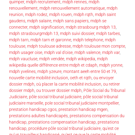
quimper
,
mdph recrutement
,
mdph rennes
,
mdph
renouvellement
,
mdph renouvellement automatique
,
mdph
reunion
,
mdph rodez
,
mdph rouen
,
mdph rqth
,
mdph saint
gaudens
,
mdph salaire
,
mdph sans papiers
,
mdph se
connecter
,
mdph signification
,
mdph strasbourg mdph 13
,
mdph strasbourgmdph 13
,
mdph suivi dossier
,
mdph tarbes
,
mdph tarn
,
mdph tarn et garonne
,
mdph telephone
,
mdph
toulouse
,
mdph toulouse adresse
,
mdph toulouse mon compte
,
mdph usager oise
,
mdph val d'oise
,
mdph valence
,
mdph var
,
mdph vaucluse
,
mdph vendée
,
mdph wikipedia
,
mdph
wikipedia quelle différence entre mdph et cdaph
,
mdph yonne
,
mdph yvelines
,
mdph yzeure
,
montant aeeh entre 50 et 79
,
nouvelle carte mobilité inclusion
,
oeth et rqth
,
ou envoyer
dossier mdph
,
où placer la carte mobilité inclusion
,
ou retirer
dossier mdph
,
ou trouver dossier mdph
,
Pôle Social du Tribunal
Judiciaire
,
pôle social tribunal judiciaire
,
pôle social tribunal
judiciaire marseille
,
pole social tribunal judiciaire montpellier
,
prestation handicap cgos
,
prestation handicap mgen
,
prestations adultes handicapés
,
prestations compensation du
handicap
,
prestations compensation handicap
,
prestations
handicap
,
procédure pôle social tribunal judiciaire
,
qu'est ce
qu'un travailleur handicapé
,
qu'est ce que la carte mobilité