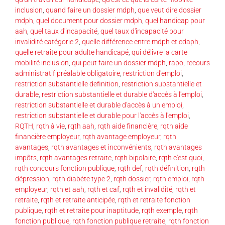
inclusion
,
quand faire un dossier mdph
,
que veut dire dossier
mdph
,
quel document pour dossier mdph
,
quel handicap pour
aah
,
quel taux d'incapacité
,
quel taux d'incapacité pour
invalidité catégorie 2
,
quelle différence entre mdph et cdaph
,
quelle retraite pour adulte handicapé
,
qui délivre la carte
mobilité inclusion
,
qui peut faire un dossier mdph
,
rapo
,
recours
administratif préalable obligatoire
,
restriction d'emploi
,
restriction substantielle definition
,
restriction substantielle et
durable
,
restriction substantielle et durable d'accès à l'emploi
,
restriction substantielle et durable d'accès à un emploi
,
restriction substantielle et durable pour l'accès à l'emploi
,
RQTH
,
rqth à vie
,
rqth aah
,
rqth aide financière
,
rqth aide
financière employeur
,
rqth avantage employeur
,
rqth
avantages
,
rqth avantages et inconvénients
,
rqth avantages
impôts
,
rqth avantages retraite
,
rqth bipolaire
,
rqth c'est quoi
,
rqth concours fonction publique
,
rqth def
,
rqth définition
,
rqth
dépression
,
rqth diabète type 2
,
rqth dossier
,
rqth emploi
,
rqth
employeur
,
rqth et aah
,
rqth et caf
,
rqth et invalidité
,
rqth et
retraite
,
rqth et retraite anticipée
,
rqth et retraite fonction
publique
,
rqth et retraite pour inaptitude
,
rqth exemple
,
rqth
fonction publique
,
rqth fonction publique retraite
,
rqth fonction