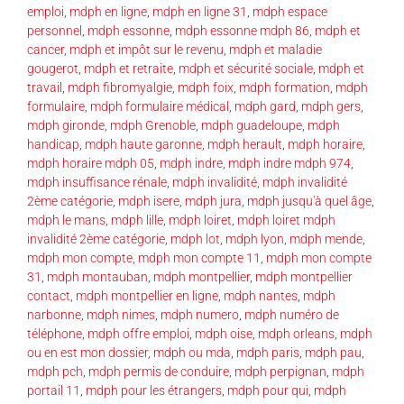
emploi
,
mdph en ligne
,
mdph en ligne 31
,
mdph espace
personnel
,
mdph essonne
,
mdph essonne mdph 86
,
mdph et
cancer
,
mdph et impôt sur le revenu
,
mdph et maladie
gougerot
,
mdph et retraite
,
mdph et sécurité sociale
,
mdph et
travail
,
mdph fibromyalgie
,
mdph foix
,
mdph formation
,
mdph
formulaire
,
mdph formulaire médical
,
mdph gard
,
mdph gers
,
mdph gironde
,
mdph Grenoble
,
mdph guadeloupe
,
mdph
handicap
,
mdph haute garonne
,
mdph herault
,
mdph horaire
,
mdph horaire mdph 05
,
mdph indre
,
mdph indre mdph 974
,
mdph insuffisance rénale
,
mdph invalidité
,
mdph invalidité
2ème catégorie
,
mdph isere
,
mdph jura
,
mdph jusqu'à quel âge
,
mdph le mans
,
mdph lille
,
mdph loiret
,
mdph loiret mdph
invalidité 2ème catégorie
,
mdph lot
,
mdph lyon
,
mdph mende
,
mdph mon compte
,
mdph mon compte 11
,
mdph mon compte
31
,
mdph montauban
,
mdph montpellier
,
mdph montpellier
contact
,
mdph montpellier en ligne
,
mdph nantes
,
mdph
narbonne
,
mdph nimes
,
mdph numero
,
mdph numéro de
téléphone
,
mdph offre emploi
,
mdph oise
,
mdph orleans
,
mdph
ou en est mon dossier
,
mdph ou mda
,
mdph paris
,
mdph pau
,
mdph pch
,
mdph permis de conduire
,
mdph perpignan
,
mdph
portail 11
,
mdph pour les étrangers
,
mdph pour qui
,
mdph