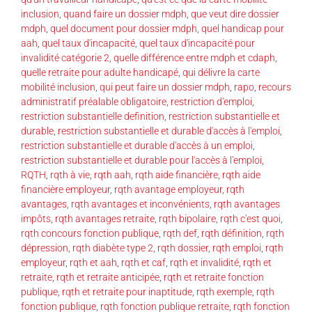
inclusion
,
quand faire un dossier mdph
,
que veut dire dossier
mdph
,
quel document pour dossier mdph
,
quel handicap pour
aah
,
quel taux d'incapacité
,
quel taux d'incapacité pour
invalidité catégorie 2
,
quelle différence entre mdph et cdaph
,
quelle retraite pour adulte handicapé
,
qui délivre la carte
mobilité inclusion
,
qui peut faire un dossier mdph
,
rapo
,
recours
administratif préalable obligatoire
,
restriction d'emploi
,
restriction substantielle definition
,
restriction substantielle et
durable
,
restriction substantielle et durable d'accès à l'emploi
,
restriction substantielle et durable d'accès à un emploi
,
restriction substantielle et durable pour l'accès à l'emploi
,
RQTH
,
rqth à vie
,
rqth aah
,
rqth aide financière
,
rqth aide
financière employeur
,
rqth avantage employeur
,
rqth
avantages
,
rqth avantages et inconvénients
,
rqth avantages
impôts
,
rqth avantages retraite
,
rqth bipolaire
,
rqth c'est quoi
,
rqth concours fonction publique
,
rqth def
,
rqth définition
,
rqth
dépression
,
rqth diabète type 2
,
rqth dossier
,
rqth emploi
,
rqth
employeur
,
rqth et aah
,
rqth et caf
,
rqth et invalidité
,
rqth et
retraite
,
rqth et retraite anticipée
,
rqth et retraite fonction
publique
,
rqth et retraite pour inaptitude
,
rqth exemple
,
rqth
fonction publique
,
rqth fonction publique retraite
,
rqth fonction