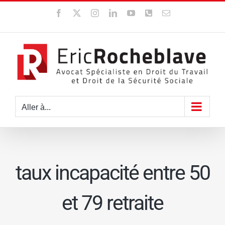
Passer
Facebook
X
Instagram
LinkedIn
YouTube
WhatsApp
Email
au
contenu
Aller à...
taux incapacité entre 50
et 79 retraite