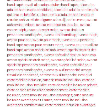
handicapé travail
,
allocation adultes handicapés
,
allocation
adultes handicapés conditions
,
allocation adultes handicapés
qui peut en bénéficier
,
allocation aux adultes handicapés et
retraite
,
ash vs evil dead game
,
ash x eiji
,
ash x serena
,
avocat
aah
,
avocat cdaph
,
avocat contestation taux ipp
,
avocat
contre mdph
,
avocat dossier mdph
,
avocat droit des
personnes handicapées
,
avocat droit handicap
,
avocat mdph
,
avocat pour aah
,
avocat pour mdph
,
avocat pour personne
handicapé
,
avocat pour recours mdph
,
avocat pour travailleur
handicapé
,
avocat spécialisé aah
,
avocat spécialisé droit des
personnes handicapées
,
avocat spécialisé droit du handicap
,
avocat spécialisé droit mdph
,
avocat spécialisé mdph
,
avocat
spécialisé personnes handicapées
,
avocat spécialisé pour
personnes handicapées
,
avocat taux d'incapacité
,
avocat
travailleur handicapé
,
bareme taux d'incapacité
,
c'est quoi
carte mobilité inclusion
,
carte de mobilité inclusion
,
carte de
mobilité inclusion invalidité
,
carte de mobilité inclusion priorité
,
carte de mobilité inclusion stationnement
,
carte mobilité
inclusion
,
carte mobilité inclusion avantages
,
carte mobilité
inclusion avantages air France
,
carte mobilité inclusion
avantages commerciaux
,
carte mobilité inclusion avantages