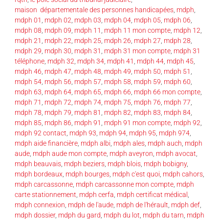
maison départementale des personnes handicapées
,
mdph
,
mdph 01
,
mdph 02
,
mdph 03
,
mdph 04
,
mdph 05
,
mdph 06
,
mdph 08
,
mdph 09
,
mdph 11
,
mdph 11 mon compte
,
mdph 12
,
mdph 21
,
mdph 22
,
mdph 25
,
mdph 26
,
mdph 27
,
mdph 28
,
mdph 29
,
mdph 30
,
mdph 31
,
mdph 31 mon compte
,
mdph 31
téléphone
,
mdph 32
,
mdph 34
,
mdph 41
,
mdph 44
,
mdph 45
,
mdph 46
,
mdph 47
,
mdph 48
,
mdph 49
,
mdph 50
,
mdph 51
,
mdph 54
,
mdph 56
,
mdph 57
,
mdph 58
,
mdph 59
,
mdph 60
,
mdph 63
,
mdph 64
,
mdph 65
,
mdph 66
,
mdph 66 mon compte
,
mdph 71
,
mdph 72
,
mdph 74
,
mdph 75
,
mdph 76
,
mdph 77
,
mdph 78
,
mdph 79
,
mdph 81
,
mdph 82
,
mdph 83
,
mdph 84
,
mdph 85
,
mdph 86
,
mdph 91
,
mdph 91 mon compte
,
mdph 92
,
mdph 92 contact
,
mdph 93
,
mdph 94
,
mdph 95
,
mdph 974
,
mdph aide financière
,
mdph albi
,
mdph ales
,
mdph auch
,
mdph
aude
,
mdph aude mon compte
,
mdph aveyron
,
mdph avocat
,
mdph beauvais
,
mdph beziers
,
mdph blois
,
mdph bobigny
,
mdph bordeaux
,
mdph bourges
,
mdph c'est quoi
,
mdph cahors
,
mdph carcassonne
,
mdph carcassonne mon compte
,
mdph
carte stationnement
,
mdph cerfa
,
mdph certificat médical
,
mdph connexion
,
mdph de l'aude
,
mdph de l'hérault
,
mdph def
,
mdph dossier
,
mdph du gard
,
mdph du lot
,
mdph du tarn
,
mdph