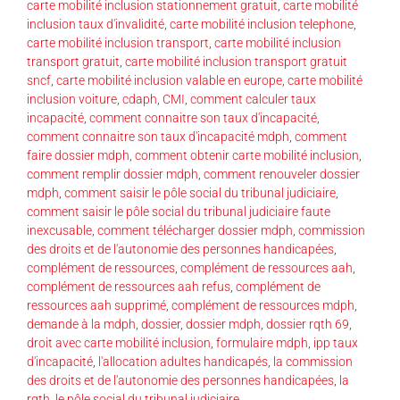
carte mobilité inclusion stationnement gratuit
,
carte mobilité
inclusion taux d'invalidité
,
carte mobilité inclusion telephone
,
carte mobilité inclusion transport
,
carte mobilité inclusion
transport gratuit
,
carte mobilité inclusion transport gratuit
sncf
,
carte mobilité inclusion valable en europe
,
carte mobilité
inclusion voiture
,
cdaph
,
CMI
,
comment calculer taux
incapacité
,
comment connaitre son taux d'incapacité
,
comment connaitre son taux d'incapacité mdph
,
comment
faire dossier mdph
,
comment obtenir carte mobilité inclusion
,
comment remplir dossier mdph
,
comment renouveler dossier
mdph
,
comment saisir le pôle social du tribunal judiciaire
,
comment saisir le pôle social du tribunal judiciaire faute
inexcusable
,
comment télécharger dossier mdph
,
commission
des droits et de l'autonomie des personnes handicapées
,
complément de ressources
,
complément de ressources aah
,
complément de ressources aah refus
,
complément de
ressources aah supprimé
,
complément de ressources mdph
,
demande à la mdph
,
dossier
,
dossier mdph
,
dossier rqth 69
,
droit avec carte mobilité inclusion
,
formulaire mdph
,
ipp taux
d'incapacité
,
l'allocation adultes handicapés
,
la commission
des droits et de l'autonomie des personnes handicapées
,
la
rqth
,
le pôle social du tribunal judiciaire
,