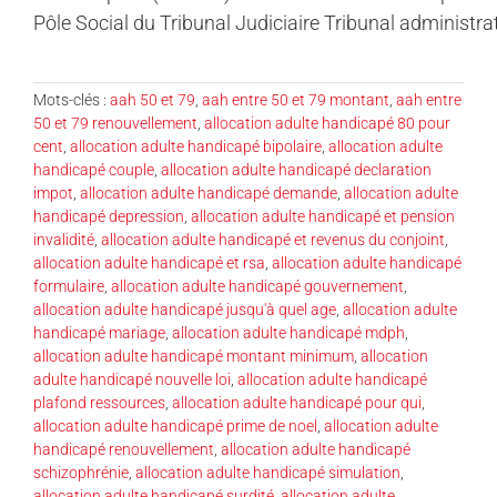
Pôle Social du Tribunal Judiciaire Tribunal administrat
Mots-clés :
aah 50 et 79
,
aah entre 50 et 79 montant
,
aah entre
50 et 79 renouvellement
,
allocation adulte handicapé 80 pour
cent
,
allocation adulte handicapé bipolaire
,
allocation adulte
handicapé couple
,
allocation adulte handicapé declaration
impot
,
allocation adulte handicapé demande
,
allocation adulte
handicapé depression
,
allocation adulte handicapé et pension
invalidité
,
allocation adulte handicapé et revenus du conjoint
,
allocation adulte handicapé et rsa
,
allocation adulte handicapé
formulaire
,
allocation adulte handicapé gouvernement
,
allocation adulte handicapé jusqu'à quel age
,
allocation adulte
handicapé mariage
,
allocation adulte handicapé mdph
,
allocation adulte handicapé montant minimum
,
allocation
adulte handicapé nouvelle loi
,
allocation adulte handicapé
plafond ressources
,
allocation adulte handicapé pour qui
,
allocation adulte handicapé prime de noel
,
allocation adulte
handicapé renouvellement
,
allocation adulte handicapé
schizophrénie
,
allocation adulte handicapé simulation
,
allocation adulte handicapé surdité
,
allocation adulte