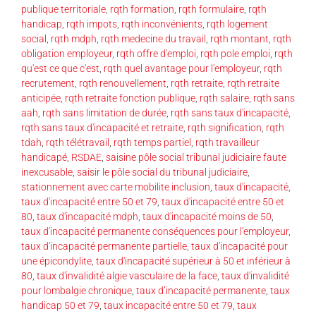
publique territoriale
,
rqth formation
,
rqth formulaire
,
rqth
handicap
,
rqth impots
,
rqth inconvénients
,
rqth logement
social
,
rqth mdph
,
rqth medecine du travail
,
rqth montant
,
rqth
obligation employeur
,
rqth offre d'emploi
,
rqth pole emploi
,
rqth
qu'est ce que c'est
,
rqth quel avantage pour l'employeur
,
rqth
recrutement
,
rqth renouvellement
,
rqth retraite
,
rqth retraite
anticipée
,
rqth retraite fonction publique
,
rqth salaire
,
rqth sans
aah
,
rqth sans limitation de durée
,
rqth sans taux d'incapacité
,
rqth sans taux d'incapacité et retraite
,
rqth signification
,
rqth
tdah
,
rqth télétravail
,
rqth temps partiel
,
rqth travailleur
handicapé
,
RSDAE
,
saisine pôle social tribunal judiciaire faute
inexcusable
,
saisir le pôle social du tribunal judiciaire
,
stationnement avec carte mobilite inclusion
,
taux d'incapacité
,
taux d'incapacité entre 50 et 79
,
taux d'incapacité entre 50 et
80
,
taux d'incapacité mdph
,
taux d'incapacité moins de 50
,
taux d'incapacité permanente conséquences pour l'employeur
,
taux d'incapacité permanente partielle
,
taux d'incapacité pour
une épicondylite
,
taux d'incapacité supérieur à 50 et inférieur à
80
,
taux d'invalidité algie vasculaire de la face
,
taux d'invalidité
pour lombalgie chronique
,
taux d’incapacité permanente
,
taux
handicap 50 et 79
,
taux incapacité entre 50 et 79
,
taux