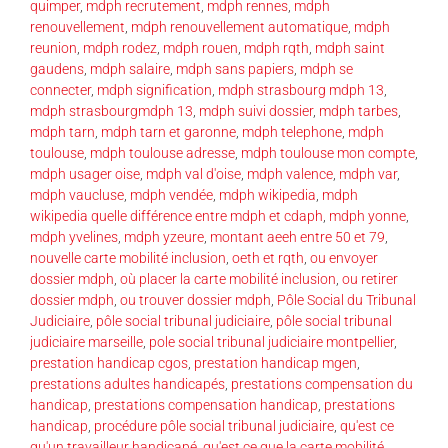
quimper
,
mdph recrutement
,
mdph rennes
,
mdph
renouvellement
,
mdph renouvellement automatique
,
mdph
reunion
,
mdph rodez
,
mdph rouen
,
mdph rqth
,
mdph saint
gaudens
,
mdph salaire
,
mdph sans papiers
,
mdph se
connecter
,
mdph signification
,
mdph strasbourg mdph 13
,
mdph strasbourgmdph 13
,
mdph suivi dossier
,
mdph tarbes
,
mdph tarn
,
mdph tarn et garonne
,
mdph telephone
,
mdph
toulouse
,
mdph toulouse adresse
,
mdph toulouse mon compte
,
mdph usager oise
,
mdph val d'oise
,
mdph valence
,
mdph var
,
mdph vaucluse
,
mdph vendée
,
mdph wikipedia
,
mdph
wikipedia quelle différence entre mdph et cdaph
,
mdph yonne
,
mdph yvelines
,
mdph yzeure
,
montant aeeh entre 50 et 79
,
nouvelle carte mobilité inclusion
,
oeth et rqth
,
ou envoyer
dossier mdph
,
où placer la carte mobilité inclusion
,
ou retirer
dossier mdph
,
ou trouver dossier mdph
,
Pôle Social du Tribunal
Judiciaire
,
pôle social tribunal judiciaire
,
pôle social tribunal
judiciaire marseille
,
pole social tribunal judiciaire montpellier
,
prestation handicap cgos
,
prestation handicap mgen
,
prestations adultes handicapés
,
prestations compensation du
handicap
,
prestations compensation handicap
,
prestations
handicap
,
procédure pôle social tribunal judiciaire
,
qu'est ce
qu'un travailleur handicapé
,
qu'est ce que la carte mobilité