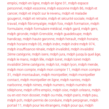
emploi
,
mdph en ligne
,
mdph en ligne 31
,
mdph espace
personnel
,
mdph essonne
,
mdph essonne mdph 86
,
mdph et
cancer
,
mdph et impôt sur le revenu
,
mdph et maladie
gougerot
,
mdph et retraite
,
mdph et sécurité sociale
,
mdph et
travail
,
mdph fibromyalgie
,
mdph foix
,
mdph formation
,
mdph
formulaire
,
mdph formulaire médical
,
mdph gard
,
mdph gers
,
mdph gironde
,
mdph Grenoble
,
mdph guadeloupe
,
mdph
handicap
,
mdph haute garonne
,
mdph herault
,
mdph horaire
,
mdph horaire mdph 05
,
mdph indre
,
mdph indre mdph 974
,
mdph insuffisance rénale
,
mdph invalidité
,
mdph invalidité
2ème catégorie
,
mdph isere
,
mdph jura
,
mdph jusqu'à quel âge
,
mdph le mans
,
mdph lille
,
mdph loiret
,
mdph loiret mdph
invalidité 2ème catégorie
,
mdph lot
,
mdph lyon
,
mdph mende
,
mdph mon compte
,
mdph mon compte 11
,
mdph mon compte
31
,
mdph montauban
,
mdph montpellier
,
mdph montpellier
contact
,
mdph montpellier en ligne
,
mdph nantes
,
mdph
narbonne
,
mdph nimes
,
mdph numero
,
mdph numéro de
téléphone
,
mdph offre emploi
,
mdph oise
,
mdph orleans
,
mdph
ou en est mon dossier
,
mdph ou mda
,
mdph paris
,
mdph pau
,
mdph pch
,
mdph permis de conduire
,
mdph perpignan
,
mdph
portail 11
,
mdph pour les étrangers
,
mdph pour qui
,
mdph