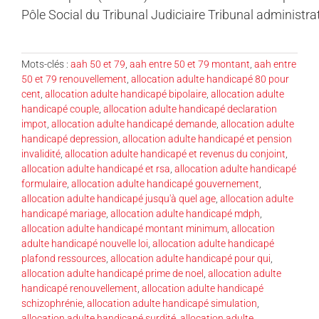
Pôle Social du Tribunal Judiciaire Tribunal administrat
Mots-clés :
aah 50 et 79
,
aah entre 50 et 79 montant
,
aah entre
50 et 79 renouvellement
,
allocation adulte handicapé 80 pour
cent
,
allocation adulte handicapé bipolaire
,
allocation adulte
handicapé couple
,
allocation adulte handicapé declaration
impot
,
allocation adulte handicapé demande
,
allocation adulte
handicapé depression
,
allocation adulte handicapé et pension
invalidité
,
allocation adulte handicapé et revenus du conjoint
,
allocation adulte handicapé et rsa
,
allocation adulte handicapé
formulaire
,
allocation adulte handicapé gouvernement
,
allocation adulte handicapé jusqu'à quel age
,
allocation adulte
handicapé mariage
,
allocation adulte handicapé mdph
,
allocation adulte handicapé montant minimum
,
allocation
adulte handicapé nouvelle loi
,
allocation adulte handicapé
plafond ressources
,
allocation adulte handicapé pour qui
,
allocation adulte handicapé prime de noel
,
allocation adulte
handicapé renouvellement
,
allocation adulte handicapé
schizophrénie
,
allocation adulte handicapé simulation
,
allocation adulte handicapé surdité
,
allocation adulte