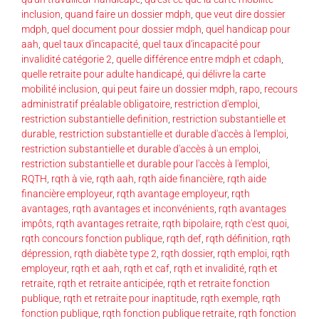
inclusion
,
quand faire un dossier mdph
,
que veut dire dossier
mdph
,
quel document pour dossier mdph
,
quel handicap pour
aah
,
quel taux d'incapacité
,
quel taux d'incapacité pour
invalidité catégorie 2
,
quelle différence entre mdph et cdaph
,
quelle retraite pour adulte handicapé
,
qui délivre la carte
mobilité inclusion
,
qui peut faire un dossier mdph
,
rapo
,
recours
administratif préalable obligatoire
,
restriction d'emploi
,
restriction substantielle definition
,
restriction substantielle et
durable
,
restriction substantielle et durable d'accès à l'emploi
,
restriction substantielle et durable d'accès à un emploi
,
restriction substantielle et durable pour l'accès à l'emploi
,
RQTH
,
rqth à vie
,
rqth aah
,
rqth aide financière
,
rqth aide
financière employeur
,
rqth avantage employeur
,
rqth
avantages
,
rqth avantages et inconvénients
,
rqth avantages
impôts
,
rqth avantages retraite
,
rqth bipolaire
,
rqth c'est quoi
,
rqth concours fonction publique
,
rqth def
,
rqth définition
,
rqth
dépression
,
rqth diabète type 2
,
rqth dossier
,
rqth emploi
,
rqth
employeur
,
rqth et aah
,
rqth et caf
,
rqth et invalidité
,
rqth et
retraite
,
rqth et retraite anticipée
,
rqth et retraite fonction
publique
,
rqth et retraite pour inaptitude
,
rqth exemple
,
rqth
fonction publique
,
rqth fonction publique retraite
,
rqth fonction