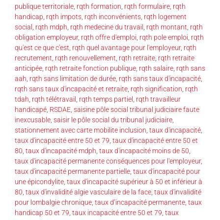
publique territoriale
,
rqth formation
,
rqth formulaire
,
rqth
handicap
,
rqth impots
,
rqth inconvénients
,
rqth logement
social
,
rqth mdph
,
rqth medecine du travail
,
rqth montant
,
rqth
obligation employeur
,
rqth offre d'emploi
,
rqth pole emploi
,
rqth
qu'est ce que c'est
,
rqth quel avantage pour l'employeur
,
rqth
recrutement
,
rqth renouvellement
,
rqth retraite
,
rqth retraite
anticipée
,
rqth retraite fonction publique
,
rqth salaire
,
rqth sans
aah
,
rqth sans limitation de durée
,
rqth sans taux d'incapacité
,
rqth sans taux d'incapacité et retraite
,
rqth signification
,
rqth
tdah
,
rqth télétravail
,
rqth temps partiel
,
rqth travailleur
handicapé
,
RSDAE
,
saisine pôle social tribunal judiciaire faute
inexcusable
,
saisir le pôle social du tribunal judiciaire
,
stationnement avec carte mobilite inclusion
,
taux d'incapacité
,
taux d'incapacité entre 50 et 79
,
taux d'incapacité entre 50 et
80
,
taux d'incapacité mdph
,
taux d'incapacité moins de 50
,
taux d'incapacité permanente conséquences pour l'employeur
,
taux d'incapacité permanente partielle
,
taux d'incapacité pour
une épicondylite
,
taux d'incapacité supérieur à 50 et inférieur à
80
,
taux d'invalidité algie vasculaire de la face
,
taux d'invalidité
pour lombalgie chronique
,
taux d’incapacité permanente
,
taux
handicap 50 et 79
,
taux incapacité entre 50 et 79
,
taux