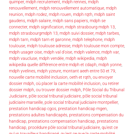
quimper
,
mdph recrutement
,
mdph rennes
,
mdph
renouvellement
,
mdph renouvellement automatique
,
mdph
reunion
,
mdph rodez
,
mdph rouen
,
mdph rqth
,
mdph saint
gaudens
,
mdph salaire
,
mdph sans papiers
,
mdph se
connecter
,
mdph signification
,
mdph strasbourg mdph 13
,
mdph strasbourgmdph 13
,
mdph suivi dossier
,
mdph tarbes
,
mdph tarn
,
mdph tarn et garonne
,
mdph telephone
,
mdph
toulouse
,
mdph toulouse adresse
,
mdph toulouse mon compte
,
mdph usager oise
,
mdph val d'oise
,
mdph valence
,
mdph var
,
mdph vaucluse
,
mdph vendée
,
mdph wikipedia
,
mdph
wikipedia quelle différence entre mdph et cdaph
,
mdph yonne
,
mdph yvelines
,
mdph yzeure
,
montant aeeh entre 50 et 79
,
nouvelle carte mobilité inclusion
,
oeth et rqth
,
ou envoyer
dossier mdph
,
où placer la carte mobilité inclusion
,
ou retirer
dossier mdph
,
ou trouver dossier mdph
,
Pôle Social du Tribunal
Judiciaire
,
pôle social tribunal judiciaire
,
pôle social tribunal
judiciaire marseille
,
pole social tribunal judiciaire montpellier
,
prestation handicap cgos
,
prestation handicap mgen
,
prestations adultes handicapés
,
prestations compensation du
handicap
,
prestations compensation handicap
,
prestations
handicap
,
procédure pôle social tribunal judiciaire
,
qu'est ce
qu'un travailleur handicapé
,
qu'est ce que la carte mobilité