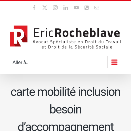
Passer
Facebook
X
Instagram
LinkedIn
YouTube
WhatsApp
Email
au
contenu
Aller à...
carte mobilité inclusion
besoin
d’accompagnement