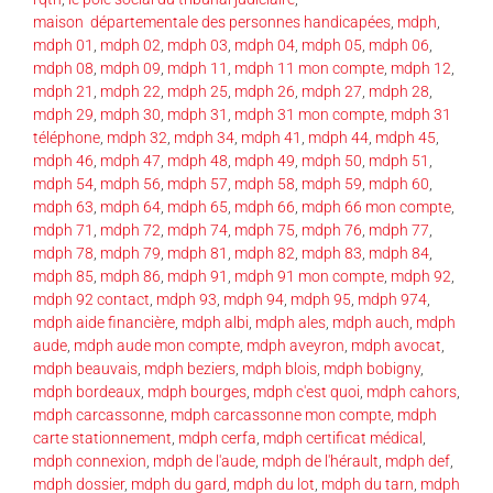
maison départementale des personnes handicapées
,
mdph
,
mdph 01
,
mdph 02
,
mdph 03
,
mdph 04
,
mdph 05
,
mdph 06
,
mdph 08
,
mdph 09
,
mdph 11
,
mdph 11 mon compte
,
mdph 12
,
mdph 21
,
mdph 22
,
mdph 25
,
mdph 26
,
mdph 27
,
mdph 28
,
mdph 29
,
mdph 30
,
mdph 31
,
mdph 31 mon compte
,
mdph 31
téléphone
,
mdph 32
,
mdph 34
,
mdph 41
,
mdph 44
,
mdph 45
,
mdph 46
,
mdph 47
,
mdph 48
,
mdph 49
,
mdph 50
,
mdph 51
,
mdph 54
,
mdph 56
,
mdph 57
,
mdph 58
,
mdph 59
,
mdph 60
,
mdph 63
,
mdph 64
,
mdph 65
,
mdph 66
,
mdph 66 mon compte
,
mdph 71
,
mdph 72
,
mdph 74
,
mdph 75
,
mdph 76
,
mdph 77
,
mdph 78
,
mdph 79
,
mdph 81
,
mdph 82
,
mdph 83
,
mdph 84
,
mdph 85
,
mdph 86
,
mdph 91
,
mdph 91 mon compte
,
mdph 92
,
mdph 92 contact
,
mdph 93
,
mdph 94
,
mdph 95
,
mdph 974
,
mdph aide financière
,
mdph albi
,
mdph ales
,
mdph auch
,
mdph
aude
,
mdph aude mon compte
,
mdph aveyron
,
mdph avocat
,
mdph beauvais
,
mdph beziers
,
mdph blois
,
mdph bobigny
,
mdph bordeaux
,
mdph bourges
,
mdph c'est quoi
,
mdph cahors
,
mdph carcassonne
,
mdph carcassonne mon compte
,
mdph
carte stationnement
,
mdph cerfa
,
mdph certificat médical
,
mdph connexion
,
mdph de l'aude
,
mdph de l'hérault
,
mdph def
,
mdph dossier
,
mdph du gard
,
mdph du lot
,
mdph du tarn
,
mdph