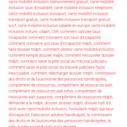
carte mobilité inclusion stationnement gratuit
,
carte mobilité
inclusion taux d'invalidité
,
carte mobilité inclusion telephone
,
carte mobilité inclusion transport
,
carte mobilité inclusion
transport gratuit
,
carte mobilité inclusion transport gratuit
sncf
,
carte mobilité inclusion valable en europe
,
carte mobilité
inclusion voiture
,
cdaph
,
CMI
,
comment calculer taux
incapacité
,
comment connaitre son taux d'incapacité
,
comment connaitre son taux d'incapacité mdph
,
comment
faire dossier mdph
,
comment obtenir carte mobilité inclusion
,
comment remplir dossier mdph
,
comment renouveler dossier
mdph
,
comment saisir le pôle social du tribunal judiciaire
,
comment saisir le pôle social du tribunal judiciaire faute
inexcusable
,
comment télécharger dossier mdph
,
commission
des droits et de l'autonomie des personnes handicapées
,
complément de ressources
,
complément de ressources aah
,
complément de ressources aah refus
,
complément de
ressources aah supprimé
,
complément de ressources mdph
,
demande à la mdph
,
dossier
,
dossier mdph
,
dossier rqth 69
,
droit avec carte mobilité inclusion
,
formulaire mdph
,
ipp taux
d'incapacité
,
l'allocation adultes handicapés
,
la commission
des droits et de l'autonomie des personnes handicapées
,
la
rqth
,
le pôle social du tribunal judiciaire
,