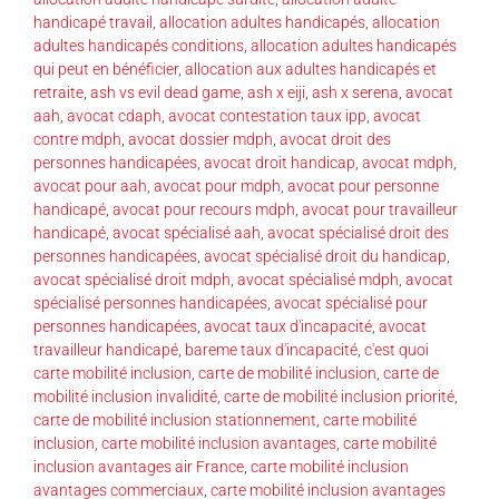
handicapé travail
,
allocation adultes handicapés
,
allocation
adultes handicapés conditions
,
allocation adultes handicapés
qui peut en bénéficier
,
allocation aux adultes handicapés et
retraite
,
ash vs evil dead game
,
ash x eiji
,
ash x serena
,
avocat
aah
,
avocat cdaph
,
avocat contestation taux ipp
,
avocat
contre mdph
,
avocat dossier mdph
,
avocat droit des
personnes handicapées
,
avocat droit handicap
,
avocat mdph
,
avocat pour aah
,
avocat pour mdph
,
avocat pour personne
handicapé
,
avocat pour recours mdph
,
avocat pour travailleur
handicapé
,
avocat spécialisé aah
,
avocat spécialisé droit des
personnes handicapées
,
avocat spécialisé droit du handicap
,
avocat spécialisé droit mdph
,
avocat spécialisé mdph
,
avocat
spécialisé personnes handicapées
,
avocat spécialisé pour
personnes handicapées
,
avocat taux d'incapacité
,
avocat
travailleur handicapé
,
bareme taux d'incapacité
,
c'est quoi
carte mobilité inclusion
,
carte de mobilité inclusion
,
carte de
mobilité inclusion invalidité
,
carte de mobilité inclusion priorité
,
carte de mobilité inclusion stationnement
,
carte mobilité
inclusion
,
carte mobilité inclusion avantages
,
carte mobilité
inclusion avantages air France
,
carte mobilité inclusion
avantages commerciaux
,
carte mobilité inclusion avantages