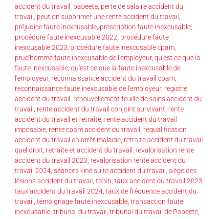
accident du travail
,
papeete
,
perte de salaire accident du
travail
,
peut on supprimer une rente accident du travail
,
préjudice faute inexcusable
,
prescription faute inexcusable
,
procédure faute inexcusable 2022
,
procédure faute
inexcusable 2023
,
procédure faute inexcusable cpam
,
prud'homme faute inexcusable de l'employeur
,
qu'est ce que la
faute inexcusable
,
qu'est ce que la faute inexcusable de
l'employeur
,
reconnaissance accident du travail cpam
,
reconnaissance faute inexcusable de l'employeur
,
registre
accident du travail
,
renouvellement feuille de soins accident du
travail
,
rente accident du travail conjoint survivant
,
rente
accident du travail et retraite
,
rente accident du travail
imposable
,
rente cpam accident du travail
,
requalification
accident du travail en arrêt maladie
,
retraite accident du travail
quel droit
,
retraite et accident du travail
,
revalorisation rente
accident du travail 2023
,
revalorisation rente accident du
travail 2024
,
séances kiné suite accident du travail
,
siège des
lésions accident du travail
,
tahiti
,
taux accident du travail 2023
,
taux accident du travail 2024
,
taux de fréquence accident du
travail
,
témoignage faute inexcusable
,
transaction faute
inexcusable
,
tribunal du travail
,
tribunal du travail de Papeete
,