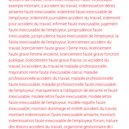
exemple montant
,
ij accident du travail
,
indemnisation décès
amiante faute inexcusable
,
indemnité faute inexcusable de
l'employeur
,
indemnité journalière accident du travail
,
indemnité
pour accident du travail
,
infirmier faute inexcusable
,
jugement
faute inexcusable de l'employeur
,
jurisprudence faute
inexcusable
,
jurisprudence faute inexcusable de l'employeur
,
la
faute inexcusable de l'employeur
,
licenciement accident du
travail
,
licenciement faute grave 13eme mois
,
licenciement
faute grave femme enceinte
,
licenciement faute grave fonction
publique
,
licenciement faute grave france
,
loi accident du
travail
,
loi accident du travail et maladie professionnelle
,
majoration rente faute inexcusable calcul
,
maladie
professionnelle accident du travail
,
maladie professionnelle
faute inexcusable
,
maladie professionnelle faute inexcusable
de l'employeur
,
manquement à l'obligation de sécurité et faute
inexcusable
,
modele lettre faute inexcusable
,
modele lettre
faute inexcusable de l'employeur
,
modèle requête faute
inexcusable
,
montant dommage et intérêt accident du travail
,
montant indemnisation faute inexcusable amiante
,
montant
indemnisation faute inexcusable de l'employeur forum
,
nature
des lésions accident du travail
,
organisme gestionnaire de l