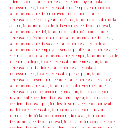
indemnisation
,
faute inexcusable de l'employeur maladie
professionnelle
,
faute inexcusable de l'employeur montant
,
faute inexcusable de l'employeur prescription
,
faute
inexcusable de l'employeur procédure
,
faute inexcusable de la
victime
,
faute inexcusable de la victime accident du travail
,
faute inexcusable def
,
faute inexcusable définition
,
faute
inexcusable définition juridique
,
faute inexcusable droit civil
,
faute inexcusable du salarié
,
faute inexcusable employeur
,
faute inexcusable employeur service public
,
faute inexcusable
et consolidation
,
faute inexcusable exemple
,
faute inexcusable
fonction publique
,
faute inexcusable indemnisation
,
faute
inexcusable loi badinter
,
faute inexcusable maladie
professionnelle
,
faute inexcusable prescription
,
faute
inexcusable prescription rechute
,
faute inexcusable salarié
,
faute inexcusable tass
,
faute inexcusable victime
,
faute
inexcusable victime accident circulation
,
feuille accident du
travail
,
feuille accident du travail employeur
,
feuille de soins
accident du travail pdf
,
feuilles de soins accident du travail
,
fnath faute inexcusable
,
formulaire accident du travail
,
formulaire de déclaration accident du travail
,
formulaire
déclaration accident du travail
,
formulaire demande de rente
accident du travail
,
forum indemnisation faute inexcusable