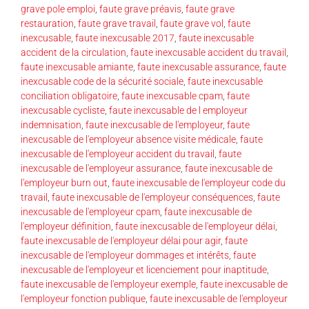
grave pole emploi
,
faute grave préavis
,
faute grave
restauration
,
faute grave travail
,
faute grave vol
,
faute
inexcusable
,
faute inexcusable 2017
,
faute inexcusable
accident de la circulation
,
faute inexcusable accident du travail
,
faute inexcusable amiante
,
faute inexcusable assurance
,
faute
inexcusable code de la sécurité sociale
,
faute inexcusable
conciliation obligatoire
,
faute inexcusable cpam
,
faute
inexcusable cycliste
,
faute inexcusable de l employeur
indemnisation
,
faute inexcusable de l'employeur
,
faute
inexcusable de l'employeur absence visite médicale
,
faute
inexcusable de l'employeur accident du travail
,
faute
inexcusable de l'employeur assurance
,
faute inexcusable de
l'employeur burn out
,
faute inexcusable de l'employeur code du
travail
,
faute inexcusable de l'employeur conséquences
,
faute
inexcusable de l'employeur cpam
,
faute inexcusable de
l'employeur définition
,
faute inexcusable de l'employeur délai
,
faute inexcusable de l'employeur délai pour agir
,
faute
inexcusable de l'employeur dommages et intérêts
,
faute
inexcusable de l'employeur et licenciement pour inaptitude
,
faute inexcusable de l'employeur exemple
,
faute inexcusable de
l'employeur fonction publique
,
faute inexcusable de l'employeur