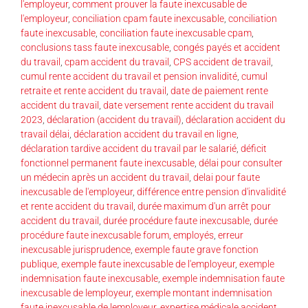
l'employeur
,
comment prouver la faute inexcusable de
l'employeur
,
conciliation cpam faute inexcusable
,
conciliation
faute inexcusable
,
conciliation faute inexcusable cpam
,
conclusions tass faute inexcusable
,
congés payés et accident
du travail
,
cpam accident du travail
,
CPS accident de travail
,
cumul rente accident du travail et pension invalidité
,
cumul
retraite et rente accident du travail
,
date de paiement rente
accident du travail
,
date versement rente accident du travail
2023
,
déclaration (accident du travail)
,
déclaration accident du
travail délai
,
déclaration accident du travail en ligne
,
déclaration tardive accident du travail par le salarié
,
déficit
fonctionnel permanent faute inexcusable
,
délai pour consulter
un médecin après un accident du travail
,
delai pour faute
inexcusable de l'employeur
,
différence entre pension d'invalidité
et rente accident du travail
,
durée maximum d'un arrêt pour
accident du travail
,
durée procédure faute inexcusable
,
durée
procédure faute inexcusable forum
,
employés
,
erreur
inexcusable jurisprudence
,
exemple faute grave fonction
publique
,
exemple faute inexcusable de l'employeur
,
exemple
indemnisation faute inexcusable
,
exemple indemnisation faute
inexcusable de lemployeur
,
exemple montant indemnisation
faute inexcusable de lemployeur
,
expertise médicale accident