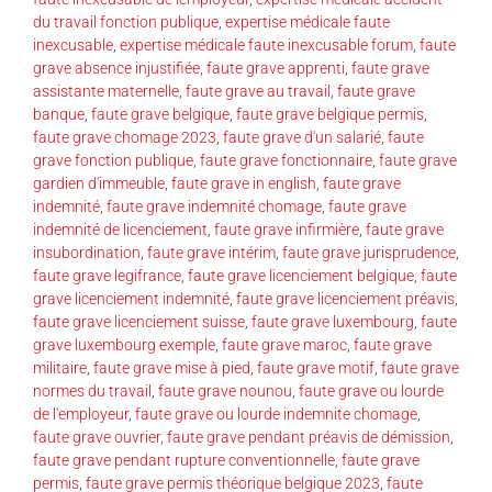
du travail fonction publique
,
expertise médicale faute
inexcusable
,
expertise médicale faute inexcusable forum
,
faute
grave absence injustifiée
,
faute grave apprenti
,
faute grave
assistante maternelle
,
faute grave au travail
,
faute grave
banque
,
faute grave belgique
,
faute grave belgique permis
,
faute grave chomage 2023
,
faute grave d'un salarié
,
faute
grave fonction publique
,
faute grave fonctionnaire
,
faute grave
gardien d'immeuble
,
faute grave in english
,
faute grave
indemnité
,
faute grave indemnité chomage
,
faute grave
indemnité de licenciement
,
faute grave infirmière
,
faute grave
insubordination
,
faute grave intérim
,
faute grave jurisprudence
,
faute grave legifrance
,
faute grave licenciement belgique
,
faute
grave licenciement indemnité
,
faute grave licenciement préavis
,
faute grave licenciement suisse
,
faute grave luxembourg
,
faute
grave luxembourg exemple
,
faute grave maroc
,
faute grave
militaire
,
faute grave mise à pied
,
faute grave motif
,
faute grave
normes du travail
,
faute grave nounou
,
faute grave ou lourde
de l'employeur
,
faute grave ou lourde indemnite chomage
,
faute grave ouvrier
,
faute grave pendant préavis de démission
,
faute grave pendant rupture conventionnelle
,
faute grave
permis
,
faute grave permis théorique belgique 2023
,
faute