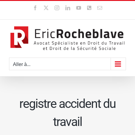
Passer
Facebook
X
Instagram
LinkedIn
YouTube
WhatsApp
Email
au
contenu
Aller à...
registre accident du
travail