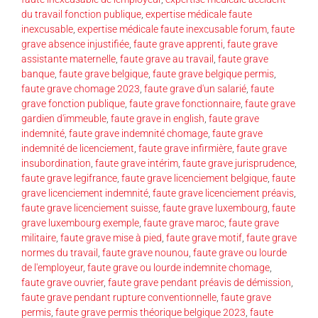
du travail fonction publique
,
expertise médicale faute
inexcusable
,
expertise médicale faute inexcusable forum
,
faute
grave absence injustifiée
,
faute grave apprenti
,
faute grave
assistante maternelle
,
faute grave au travail
,
faute grave
banque
,
faute grave belgique
,
faute grave belgique permis
,
faute grave chomage 2023
,
faute grave d'un salarié
,
faute
grave fonction publique
,
faute grave fonctionnaire
,
faute grave
gardien d'immeuble
,
faute grave in english
,
faute grave
indemnité
,
faute grave indemnité chomage
,
faute grave
indemnité de licenciement
,
faute grave infirmière
,
faute grave
insubordination
,
faute grave intérim
,
faute grave jurisprudence
,
faute grave legifrance
,
faute grave licenciement belgique
,
faute
grave licenciement indemnité
,
faute grave licenciement préavis
,
faute grave licenciement suisse
,
faute grave luxembourg
,
faute
grave luxembourg exemple
,
faute grave maroc
,
faute grave
militaire
,
faute grave mise à pied
,
faute grave motif
,
faute grave
normes du travail
,
faute grave nounou
,
faute grave ou lourde
de l'employeur
,
faute grave ou lourde indemnite chomage
,
faute grave ouvrier
,
faute grave pendant préavis de démission
,
faute grave pendant rupture conventionnelle
,
faute grave
permis
,
faute grave permis théorique belgique 2023
,
faute