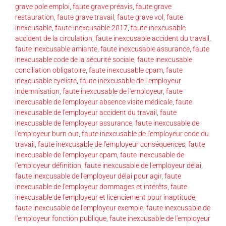
grave pole emploi
,
faute grave préavis
,
faute grave
restauration
,
faute grave travail
,
faute grave vol
,
faute
inexcusable
,
faute inexcusable 2017
,
faute inexcusable
accident de la circulation
,
faute inexcusable accident du travail
,
faute inexcusable amiante
,
faute inexcusable assurance
,
faute
inexcusable code de la sécurité sociale
,
faute inexcusable
conciliation obligatoire
,
faute inexcusable cpam
,
faute
inexcusable cycliste
,
faute inexcusable de l employeur
indemnisation
,
faute inexcusable de l'employeur
,
faute
inexcusable de l'employeur absence visite médicale
,
faute
inexcusable de l'employeur accident du travail
,
faute
inexcusable de l'employeur assurance
,
faute inexcusable de
l'employeur burn out
,
faute inexcusable de l'employeur code du
travail
,
faute inexcusable de l'employeur conséquences
,
faute
inexcusable de l'employeur cpam
,
faute inexcusable de
l'employeur définition
,
faute inexcusable de l'employeur délai
,
faute inexcusable de l'employeur délai pour agir
,
faute
inexcusable de l'employeur dommages et intérêts
,
faute
inexcusable de l'employeur et licenciement pour inaptitude
,
faute inexcusable de l'employeur exemple
,
faute inexcusable de
l'employeur fonction publique
,
faute inexcusable de l'employeur