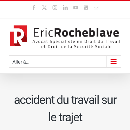
Passer
Facebook
X
Instagram
LinkedIn
YouTube
WhatsApp
Email
au
contenu
Aller à...
accident du travail sur
le trajet