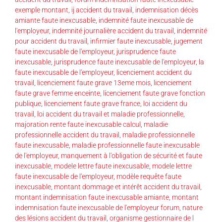
exemple montant
,
ij accident du travail
,
indemnisation décès
amiante faute inexcusable
,
indemnité faute inexcusable de
l'employeur
,
indemnité journalière accident du travail
,
indemnité
pour accident du travail
,
infirmier faute inexcusable
,
jugement
faute inexcusable de l'employeur
,
jurisprudence faute
inexcusable
,
jurisprudence faute inexcusable de l'employeur
,
la
faute inexcusable de l'employeur
,
licenciement accident du
travail
,
licenciement faute grave 13eme mois
,
licenciement
faute grave femme enceinte
,
licenciement faute grave fonction
publique
,
licenciement faute grave france
,
loi accident du
travail
,
loi accident du travail et maladie professionnelle
,
majoration rente faute inexcusable calcul
,
maladie
professionnelle accident du travail
,
maladie professionnelle
faute inexcusable
,
maladie professionnelle faute inexcusable
de l'employeur
,
manquement à l'obligation de sécurité et faute
inexcusable
,
modele lettre faute inexcusable
,
modele lettre
faute inexcusable de l'employeur
,
modèle requête faute
inexcusable
,
montant dommage et intérêt accident du travail
,
montant indemnisation faute inexcusable amiante
,
montant
indemnisation faute inexcusable de l'employeur forum
,
nature
des lésions accident du travail
,
organisme gestionnaire de l