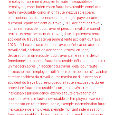
l'employeur
,
comment prouver la faute inexcusable de
l'employeur
,
conciliation cpam faute inexcusable
,
conciliation
faute inexcusable
,
conciliation faute inexcusable cpam
,
conclusions tass faute inexcusable
,
congés payés et accident
du travail
,
cpam accident du travail
,
CPS accident de travail
,
cumul rente accident du travail et pension invalidité
,
cumul
retraite et rente accident du travail
,
date de paiement rente
accident du travail
,
date versement rente accident du travail
2023
,
déclaration (accident du travail)
,
déclaration accident du
travail délai
,
déclaration accident du travail en ligne
,
déclaration tardive accident du travail par le salarié
,
déficit
fonctionnel permanent faute inexcusable
,
délai pour consulter
un médecin après un accident du travail
,
delai pour faute
inexcusable de l'employeur
,
différence entre pension d'invalidité
et rente accident du travail
,
durée maximum d'un arrêt pour
accident du travail
,
durée procédure faute inexcusable
,
durée
procédure faute inexcusable forum
,
employés
,
erreur
inexcusable jurisprudence
,
exemple faute grave fonction
publique
,
exemple faute inexcusable de l'employeur
,
exemple
indemnisation faute inexcusable
,
exemple indemnisation faute
inexcusable de lemployeur
,
exemple montant indemnisation
faute inexcusable de lemployeur
,
expertise médicale accident