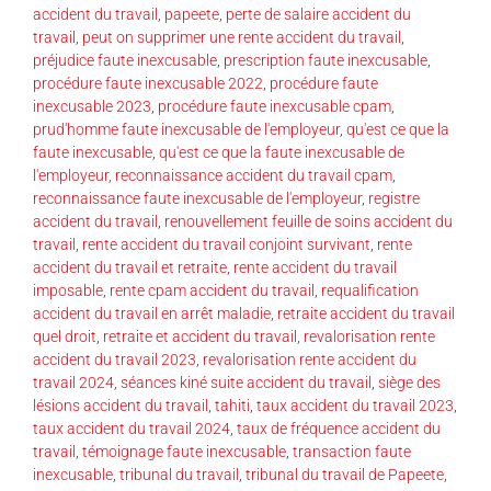
accident du travail
,
papeete
,
perte de salaire accident du
travail
,
peut on supprimer une rente accident du travail
,
préjudice faute inexcusable
,
prescription faute inexcusable
,
procédure faute inexcusable 2022
,
procédure faute
inexcusable 2023
,
procédure faute inexcusable cpam
,
prud'homme faute inexcusable de l'employeur
,
qu'est ce que la
faute inexcusable
,
qu'est ce que la faute inexcusable de
l'employeur
,
reconnaissance accident du travail cpam
,
reconnaissance faute inexcusable de l'employeur
,
registre
accident du travail
,
renouvellement feuille de soins accident du
travail
,
rente accident du travail conjoint survivant
,
rente
accident du travail et retraite
,
rente accident du travail
imposable
,
rente cpam accident du travail
,
requalification
accident du travail en arrêt maladie
,
retraite accident du travail
quel droit
,
retraite et accident du travail
,
revalorisation rente
accident du travail 2023
,
revalorisation rente accident du
travail 2024
,
séances kiné suite accident du travail
,
siège des
lésions accident du travail
,
tahiti
,
taux accident du travail 2023
,
taux accident du travail 2024
,
taux de fréquence accident du
travail
,
témoignage faute inexcusable
,
transaction faute
inexcusable
,
tribunal du travail
,
tribunal du travail de Papeete
,