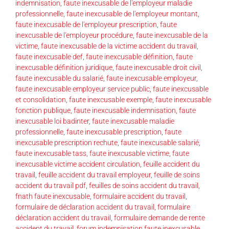
indemnisation
,
faute inexcusable de l'employeur maladie
professionnelle
,
faute inexcusable de l'employeur montant
,
faute inexcusable de l'employeur prescription
,
faute
inexcusable de l'employeur procédure
,
faute inexcusable de la
victime
,
faute inexcusable de la victime accident du travail
,
faute inexcusable def
,
faute inexcusable définition
,
faute
inexcusable définition juridique
,
faute inexcusable droit civil
,
faute inexcusable du salarié
,
faute inexcusable employeur
,
faute inexcusable employeur service public
,
faute inexcusable
et consolidation
,
faute inexcusable exemple
,
faute inexcusable
fonction publique
,
faute inexcusable indemnisation
,
faute
inexcusable loi badinter
,
faute inexcusable maladie
professionnelle
,
faute inexcusable prescription
,
faute
inexcusable prescription rechute
,
faute inexcusable salarié
,
faute inexcusable tass
,
faute inexcusable victime
,
faute
inexcusable victime accident circulation
,
feuille accident du
travail
,
feuille accident du travail employeur
,
feuille de soins
accident du travail pdf
,
feuilles de soins accident du travail
,
fnath faute inexcusable
,
formulaire accident du travail
,
formulaire de déclaration accident du travail
,
formulaire
déclaration accident du travail
,
formulaire demande de rente
accident du travail
,
forum indemnisation faute inexcusable