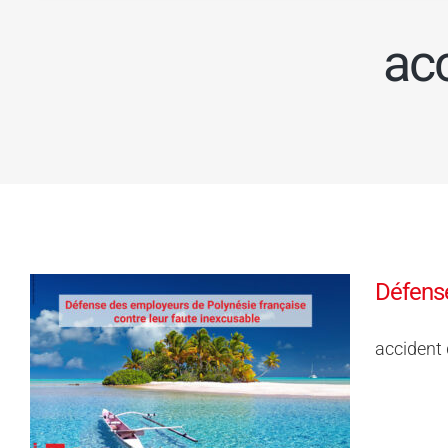
acc
Défense
accident 