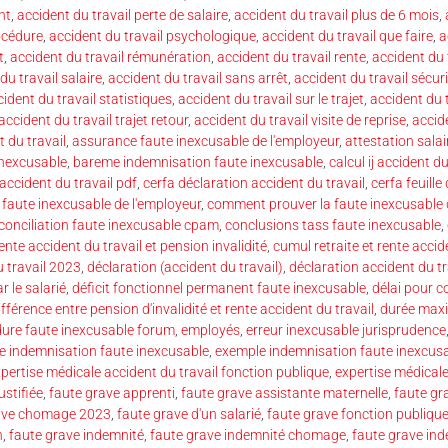
nt
,
accident du travail perte de salaire
,
accident du travail plus de 6 mois
,
océdure
,
accident du travail psychologique
,
accident du travail que faire
,
a
t
,
accident du travail rémunération
,
accident du travail rente
,
accident du 
du travail salaire
,
accident du travail sans arrêt
,
accident du travail sécuri
ident du travail statistiques
,
accident du travail sur le trajet
,
accident du t
accident du travail trajet retour
,
accident du travail visite de reprise
,
accide
 du travail
,
assurance faute inexcusable de l'employeur
,
attestation salai
inexcusable
,
bareme indemnisation faute inexcusable
,
calcul ij accident du
accident du travail pdf
,
cerfa déclaration accident du travail
,
cerfa feuille
 faute inexcusable de l'employeur
,
comment prouver la faute inexcusable 
conciliation faute inexcusable cpam
,
conclusions tass faute inexcusable
,
nte accident du travail et pension invalidité
,
cumul retraite et rente accid
 travail 2023
,
déclaration (accident du travail)
,
déclaration accident du tr
r le salarié
,
déficit fonctionnel permanent faute inexcusable
,
délai pour c
ifférence entre pension d'invalidité et rente accident du travail
,
durée maxi
ure faute inexcusable forum
,
employés
,
erreur inexcusable jurisprudence
e indemnisation faute inexcusable
,
exemple indemnisation faute inexcusa
pertise médicale accident du travail fonction publique
,
expertise médicale
ustifiée
,
faute grave apprenti
,
faute grave assistante maternelle
,
faute gra
ave chomage 2023
,
faute grave d'un salarié
,
faute grave fonction publiqu
h
,
faute grave indemnité
,
faute grave indemnité chomage
,
faute grave ind