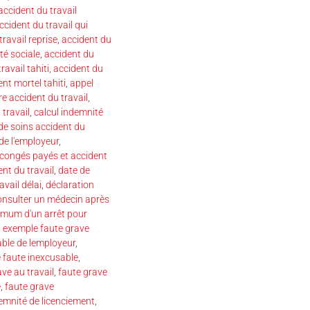
accident du travail
ccident du travail qui
travail reprise
,
accident du
té sociale
,
accident du
ravail tahiti
,
accident du
nt mortel tahiti
,
appel
re accident du travail
,
 travail
,
calcul indemnité
 de soins accident du
de l'employeur
,
congés payés et accident
ent du travail
,
date de
avail délai
,
déclaration
onsulter un médecin après
mum d'un arrêt pour
,
exemple faute grave
ble de lemployeur
,
 faute inexcusable
,
ve au travail
,
faute grave
e
,
faute grave
emnité de licenciement
,