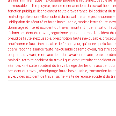
travail
,
infirmier faute inexcusable
,
jugement faute inexcusable de l'
inexcusable de l'employeur
,
licenciement accident du travail
,
licenci
fonction publique
,
licenciement faute grave france
,
loi accident du tr
maladie professionnelle accident du travail
,
maladie professionnelle
l'obligation de sécurité et faute inexcusable
,
modele lettre faute ine
dommage et intérêt accident du travail
,
montant indemnisation faut
lésions accident du travail
,
organisme gestionnaire de l accident du t
préjudice faute inexcusable
,
prescription faute inexcusable
,
procédu
prud'homme faute inexcusable de l'employeur
,
qu'est ce que la faut
cpam
,
reconnaissance faute inexcusable de l'employeur
,
registre acc
conjoint survivant
,
rente accident du travail et retraite
,
rente acciden
maladie
,
retraite accident du travail quel droit
,
retraite et accident du
séances kiné suite accident du travail
,
siège des lésions accident du 
accident du travail
,
témoignage faute inexcusable
,
transaction faut
à vie
,
vidéo accident de travail usine
,
visite de reprise accident du tra