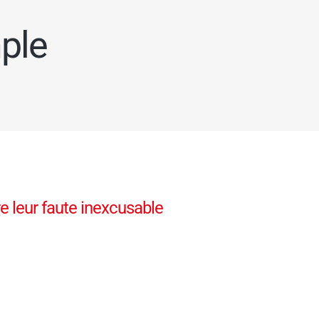
mple
 leur faute inexcusable