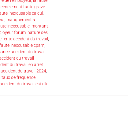
le de l'employeur
,
la faute
licenciement faute grave
aute inexcusable calcul
,
eur
,
manquement à
ute inexcusable
,
montant
ployeur forum
,
nature des
 rente accident du travail
,
faute inexcusable cpam
,
ance accident du travail
accident du travail
ident du travail en arrêt
 accident du travail 2024
,
,
taux de fréquence
accident du travail est elle