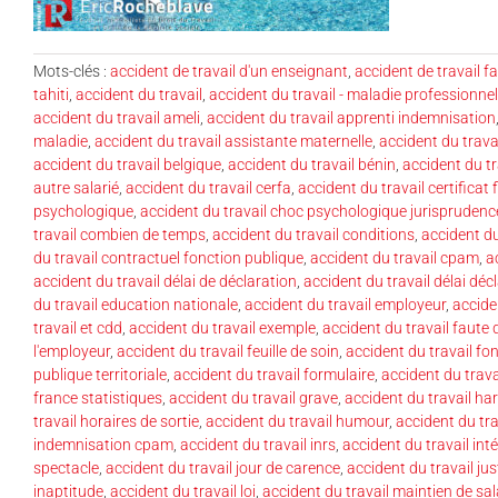
Mots-clés :
accident de travail d'un enseignant
,
accident de travail f
tahiti
,
accident du travail
,
accident du travail - maladie professionnel
accident du travail ameli
,
accident du travail apprenti indemnisation
maladie
,
accident du travail assistante maternelle
,
accident du trava
accident du travail belgique
,
accident du travail bénin
,
accident du tr
autre salarié
,
accident du travail cerfa
,
accident du travail certificat 
psychologique
,
accident du travail choc psychologique jurisprudenc
travail combien de temps
,
accident du travail conditions
,
accident d
du travail contractuel fonction publique
,
accident du travail cpam
,
a
accident du travail délai de déclaration
,
accident du travail délai déc
du travail education nationale
,
accident du travail employeur
,
accide
travail et cdd
,
accident du travail exemple
,
accident du travail faute 
l'employeur
,
accident du travail feuille de soin
,
accident du travail fo
publique territoriale
,
accident du travail formulaire
,
accident du trava
france statistiques
,
accident du travail grave
,
accident du travail ha
travail horaires de sortie
,
accident du travail humour
,
accident du trav
indemnisation cpam
,
accident du travail inrs
,
accident du travail int
spectacle
,
accident du travail jour de carence
,
accident du travail ju
inaptitude
,
accident du travail loi
,
accident du travail maintien de sal