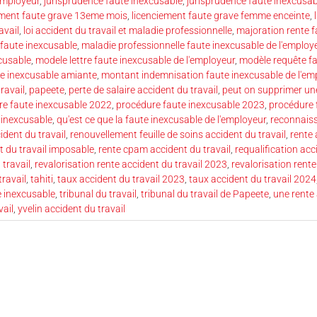
employeur
,
jurisprudence faute inexcusable
,
jurisprudence faute inexcusab
ement faute grave 13eme mois
,
licenciement faute grave femme enceinte
,
avail
,
loi accident du travail et maladie professionnelle
,
majoration rente f
 faute inexcusable
,
maladie professionnelle faute inexcusable de l'employ
xcusable
,
modele lettre faute inexcusable de l'employeur
,
modèle requête fa
e inexcusable amiante
,
montant indemnisation faute inexcusable de l'em
ravail
,
papeete
,
perte de salaire accident du travail
,
peut on supprimer une
re faute inexcusable 2022
,
procédure faute inexcusable 2023
,
procédure 
e inexcusable
,
qu'est ce que la faute inexcusable de l'employeur
,
reconnaiss
ident du travail
,
renouvellement feuille de soins accident du travail
,
rente 
t du travail imposable
,
rente cpam accident du travail
,
requalification acc
 travail
,
revalorisation rente accident du travail 2023
,
revalorisation rente
travail
,
tahiti
,
taux accident du travail 2023
,
taux accident du travail 2024
e inexcusable
,
tribunal du travail
,
tribunal du travail de Papeete
,
une rente 
vail
,
yvelin accident du travail