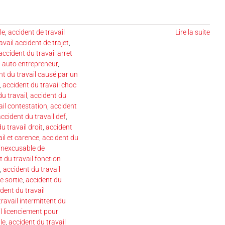
le
,
accident de travail
Lire la suite
avail accident de trajet
,
accident du travail arret
l auto entrepreneur
,
nt du travail causé par un
,
accident du travail choc
du travail
,
accident du
ail contestation
,
accident
ccident du travail def
,
u travail droit
,
accident
il et carence
,
accident du
 inexcusable de
t du travail fonction
,
accident du travail
e sortie
,
accident du
dent du travail
ravail intermittent du
l licenciement pour
le
,
accident du travail