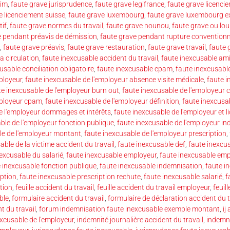
rim
,
faute grave jurisprudence
,
faute grave legifrance
,
faute grave licenci
e licenciement suisse
,
faute grave luxembourg
,
faute grave luxembourg 
tif
,
faute grave normes du travail
,
faute grave nounou
,
faute grave ou lou
e pendant préavis de démission
,
faute grave pendant rupture conventionn
,
faute grave préavis
,
faute grave restauration
,
faute grave travail
,
faute 
a circulation
,
faute inexcusable accident du travail
,
faute inexcusable am
usable conciliation obligatoire
,
faute inexcusable cpam
,
faute inexcusable
ployeur
,
faute inexcusable de l'employeur absence visite médicale
,
faute i
te inexcusable de l'employeur burn out
,
faute inexcusable de l'employeur c
mployeur cpam
,
faute inexcusable de l'employeur définition
,
faute inexcusab
e l'employeur dommages et intérêts
,
faute inexcusable de l'employeur et 
ble de l'employeur fonction publique
,
faute inexcusable de l'employeur i
le de l'employeur montant
,
faute inexcusable de l'employeur prescription
,
able de la victime accident du travail
,
faute inexcusable def
,
faute inexcus
nexcusable du salarié
,
faute inexcusable employeur
,
faute inexcusable emp
 inexcusable fonction publique
,
faute inexcusable indemnisation
,
faute in
iption
,
faute inexcusable prescription rechute
,
faute inexcusable salarié
,
f
tion
,
feuille accident du travail
,
feuille accident du travail employeur
,
feuil
ble
,
formulaire accident du travail
,
formulaire de déclaration accident du t
t du travail
,
forum indemnisation faute inexcusable exemple montant
,
ij
xcusable de l'employeur
,
indemnité journalière accident du travail
,
indemni