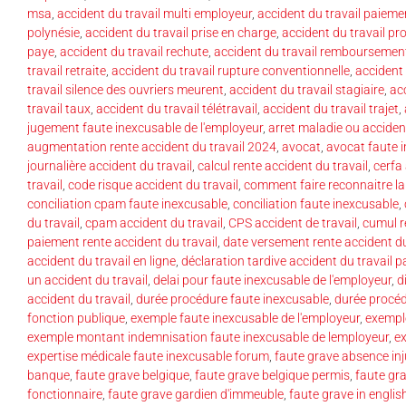
msa
,
accident du travail multi employeur
,
accident du travail paieme
polynésie
,
accident du travail prise en charge
,
accident du travail pr
paye
,
accident du travail rechute
,
accident du travail remboursemen
travail retraite
,
accident du travail rupture conventionnelle
,
accident 
travail silence des ouvriers meurent
,
accident du travail stagiaire
,
acc
travail taux
,
accident du travail télétravail
,
accident du travail trajet
,
jugement faute inexcusable de l'employeur
,
arret maladie ou accident
augmentation rente accident du travail 2024
,
avocat
,
avocat faute 
journalière accident du travail
,
calcul rente accident du travail
,
cerfa 
travail
,
code risque accident du travail
,
comment faire reconnaitre la
conciliation cpam faute inexcusable
,
conciliation faute inexcusable
,
du travail
,
cpam accident du travail
,
CPS accident de travail
,
cumul re
paiement rente accident du travail
,
date versement rente accident du
accident du travail en ligne
,
déclaration tardive accident du travail pa
un accident du travail
,
delai pour faute inexcusable de l'employeur
,
d
accident du travail
,
durée procédure faute inexcusable
,
durée procéd
fonction publique
,
exemple faute inexcusable de l'employeur
,
exempl
exemple montant indemnisation faute inexcusable de lemployeur
,
ex
expertise médicale faute inexcusable forum
,
faute grave absence inj
banque
,
faute grave belgique
,
faute grave belgique permis
,
faute gr
fonctionnaire
,
faute grave gardien d'immeuble
,
faute grave in englis