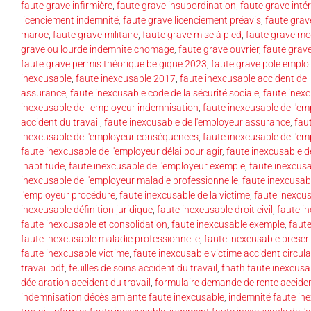
faute grave infirmière
,
faute grave insubordination
,
faute grave inté
licenciement indemnité
,
faute grave licenciement préavis
,
faute grav
maroc
,
faute grave militaire
,
faute grave mise à pied
,
faute grave mo
grave ou lourde indemnite chomage
,
faute grave ouvrier
,
faute grav
faute grave permis théorique belgique 2023
,
faute grave pole emploi
inexcusable
,
faute inexcusable 2017
,
faute inexcusable accident de l
assurance
,
faute inexcusable code de la sécurité sociale
,
faute inexc
inexcusable de l employeur indemnisation
,
faute inexcusable de l'em
accident du travail
,
faute inexcusable de l'employeur assurance
,
fau
inexcusable de l'employeur conséquences
,
faute inexcusable de l'e
faute inexcusable de l'employeur délai pour agir
,
faute inexcusable d
inaptitude
,
faute inexcusable de l'employeur exemple
,
faute inexcusa
inexcusable de l'employeur maladie professionnelle
,
faute inexcusab
l'employeur procédure
,
faute inexcusable de la victime
,
faute inexcus
inexcusable définition juridique
,
faute inexcusable droit civil
,
faute i
faute inexcusable et consolidation
,
faute inexcusable exemple
,
faute
faute inexcusable maladie professionnelle
,
faute inexcusable prescr
faute inexcusable victime
,
faute inexcusable victime accident circula
travail pdf
,
feuilles de soins accident du travail
,
fnath faute inexcusa
déclaration accident du travail
,
formulaire demande de rente acciden
indemnisation décès amiante faute inexcusable
,
indemnité faute ine