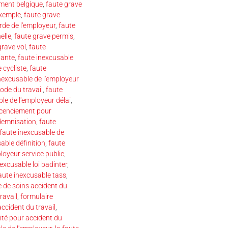
ement belgique
,
faute grave
exemple
,
faute grave
rde de l'employeur
,
faute
elle
,
faute grave permis
,
grave vol
,
faute
iante
,
faute inexcusable
 cycliste
,
faute
nexcusable de l'employeur
ode du travail
,
faute
le de l'employeur délai
,
licenciement pour
ndemnisation
,
faute
faute inexcusable de
able définition
,
faute
loyeur service public
,
excusable loi badinter
,
aute inexcusable tass
,
le de soins accident du
ravail
,
formulaire
 accident du travail
,
té pour accident du