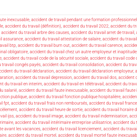
aute inexcusable
,
accident de travail pendant une formation professionnel
le
,
accident du travail (définition)
,
accident du travail 2022
,
accident du tr
,
accident du travail arbre des causes
,
accident du travail arret de travail
,
il assurance
,
accident du travail attestation de salaire
,
accident du travai
avail btp
,
accident du travail burn out
,
accident du travail carence
,
accide
final obligatoire
,
accident du travail chez un autre employeur et inaptitude
e
,
accident du travail code de la sécurité sociale
,
accident du travail code 
u travail congés payés
,
accident du travail consolidation
,
accident du trav
ccident du travail déclaration
,
accident du travail déclaration employeur
,
a
laration
,
accident du travail depression
,
accident du travail dos
,
accident d
nt du travail en interim
,
accident du travail en télétravail
,
accident du trava
du salarié
,
accident du travail faute inexcusable
,
accident du travail faute
nction publique
,
accident du travail fonction publique hospitalière
,
acciden
il fpt
,
accident du travail frais non remboursés
,
accident du travail france
rcèlement
,
accident du travail heure de sortie
,
accident du travail horaire d
ail ijss
,
accident du travail image
,
accident du travail indemnisation
,
acci
érimaire
,
accident du travail intérimaire entreprise utilisatrice
,
accident du t
ste avant les vacances
,
accident du travail licenciement
,
accident du travai
aire
,
accident du travail mortel
,
accident du travail mortel faute inexcusab