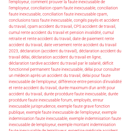
l'employeur
,
comment prouver la faute inexcusable de
l'employeur
,
conciliation cpam faute inexcusable
,
conciliation
faute inexcusable
,
conciliation faute inexcusable cpam
,
conclusions tass faute inexcusable
,
congés payés et accident
du travail
,
cpam accident du travail
,
CPS accident de travail
,
cumul rente accident du travail et pension invalidité
,
cumul
retraite et rente accident du travail
,
date de paiement rente
accident du travail
,
date versement rente accident du travail
2023
,
déclaration (accident du travail)
,
déclaration accident du
travail délai
,
déclaration accident du travail en ligne
,
déclaration tardive accident du travail par le salarié
,
déficit
fonctionnel permanent faute inexcusable
,
délai pour consulter
un médecin après un accident du travail
,
delai pour faute
inexcusable de l'employeur
,
différence entre pension d'invalidité
et rente accident du travail
,
durée maximum d'un arrêt pour
accident du travail
,
durée procédure faute inexcusable
,
durée
procédure faute inexcusable forum
,
employés
,
erreur
inexcusable jurisprudence
,
exemple faute grave fonction
publique
,
exemple faute inexcusable de l'employeur
,
exemple
indemnisation faute inexcusable
,
exemple indemnisation faute
inexcusable de lemployeur
,
exemple montant indemnisation
faute inexcusable de lemployeur
,
expertise médicale accident