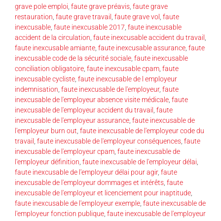
grave pole emploi
,
faute grave préavis
,
faute grave
restauration
,
faute grave travail
,
faute grave vol
,
faute
inexcusable
,
faute inexcusable 2017
,
faute inexcusable
accident de la circulation
,
faute inexcusable accident du travail
,
faute inexcusable amiante
,
faute inexcusable assurance
,
faute
inexcusable code de la sécurité sociale
,
faute inexcusable
conciliation obligatoire
,
faute inexcusable cpam
,
faute
inexcusable cycliste
,
faute inexcusable de l employeur
indemnisation
,
faute inexcusable de l'employeur
,
faute
inexcusable de l'employeur absence visite médicale
,
faute
inexcusable de l'employeur accident du travail
,
faute
inexcusable de l'employeur assurance
,
faute inexcusable de
l'employeur burn out
,
faute inexcusable de l'employeur code du
travail
,
faute inexcusable de l'employeur conséquences
,
faute
inexcusable de l'employeur cpam
,
faute inexcusable de
l'employeur définition
,
faute inexcusable de l'employeur délai
,
faute inexcusable de l'employeur délai pour agir
,
faute
inexcusable de l'employeur dommages et intérêts
,
faute
inexcusable de l'employeur et licenciement pour inaptitude
,
faute inexcusable de l'employeur exemple
,
faute inexcusable de
l'employeur fonction publique
,
faute inexcusable de l'employeur