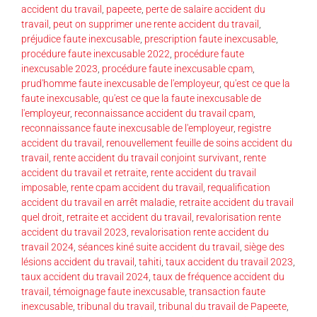
accident du travail
,
papeete
,
perte de salaire accident du
travail
,
peut on supprimer une rente accident du travail
,
préjudice faute inexcusable
,
prescription faute inexcusable
,
procédure faute inexcusable 2022
,
procédure faute
inexcusable 2023
,
procédure faute inexcusable cpam
,
prud'homme faute inexcusable de l'employeur
,
qu'est ce que la
faute inexcusable
,
qu'est ce que la faute inexcusable de
l'employeur
,
reconnaissance accident du travail cpam
,
reconnaissance faute inexcusable de l'employeur
,
registre
accident du travail
,
renouvellement feuille de soins accident du
travail
,
rente accident du travail conjoint survivant
,
rente
accident du travail et retraite
,
rente accident du travail
imposable
,
rente cpam accident du travail
,
requalification
accident du travail en arrêt maladie
,
retraite accident du travail
quel droit
,
retraite et accident du travail
,
revalorisation rente
accident du travail 2023
,
revalorisation rente accident du
travail 2024
,
séances kiné suite accident du travail
,
siège des
lésions accident du travail
,
tahiti
,
taux accident du travail 2023
,
taux accident du travail 2024
,
taux de fréquence accident du
travail
,
témoignage faute inexcusable
,
transaction faute
inexcusable
,
tribunal du travail
,
tribunal du travail de Papeete
,