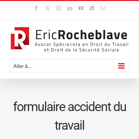
Passer
Facebook
X
Instagram
LinkedIn
YouTube
WhatsApp
Email
au
contenu
Aller à...
formulaire accident du
travail