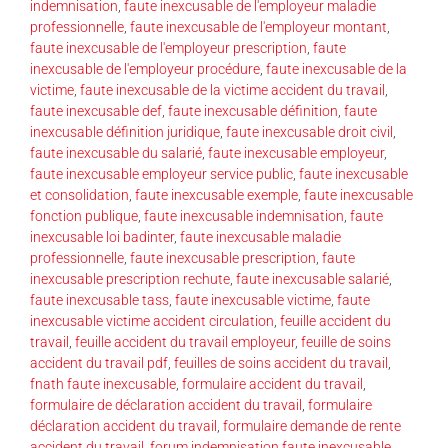
indemnisation
,
faute inexcusable de l'employeur maladie
professionnelle
,
faute inexcusable de l'employeur montant
,
faute inexcusable de l'employeur prescription
,
faute
inexcusable de l'employeur procédure
,
faute inexcusable de la
victime
,
faute inexcusable de la victime accident du travail
,
faute inexcusable def
,
faute inexcusable définition
,
faute
inexcusable définition juridique
,
faute inexcusable droit civil
,
faute inexcusable du salarié
,
faute inexcusable employeur
,
faute inexcusable employeur service public
,
faute inexcusable
et consolidation
,
faute inexcusable exemple
,
faute inexcusable
fonction publique
,
faute inexcusable indemnisation
,
faute
inexcusable loi badinter
,
faute inexcusable maladie
professionnelle
,
faute inexcusable prescription
,
faute
inexcusable prescription rechute
,
faute inexcusable salarié
,
faute inexcusable tass
,
faute inexcusable victime
,
faute
inexcusable victime accident circulation
,
feuille accident du
travail
,
feuille accident du travail employeur
,
feuille de soins
accident du travail pdf
,
feuilles de soins accident du travail
,
fnath faute inexcusable
,
formulaire accident du travail
,
formulaire de déclaration accident du travail
,
formulaire
déclaration accident du travail
,
formulaire demande de rente
accident du travail
,
forum indemnisation faute inexcusable