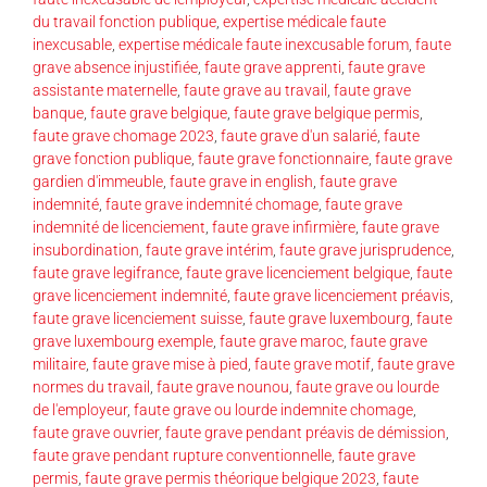
du travail fonction publique
,
expertise médicale faute
inexcusable
,
expertise médicale faute inexcusable forum
,
faute
grave absence injustifiée
,
faute grave apprenti
,
faute grave
assistante maternelle
,
faute grave au travail
,
faute grave
banque
,
faute grave belgique
,
faute grave belgique permis
,
faute grave chomage 2023
,
faute grave d'un salarié
,
faute
grave fonction publique
,
faute grave fonctionnaire
,
faute grave
gardien d'immeuble
,
faute grave in english
,
faute grave
indemnité
,
faute grave indemnité chomage
,
faute grave
indemnité de licenciement
,
faute grave infirmière
,
faute grave
insubordination
,
faute grave intérim
,
faute grave jurisprudence
,
faute grave legifrance
,
faute grave licenciement belgique
,
faute
grave licenciement indemnité
,
faute grave licenciement préavis
,
faute grave licenciement suisse
,
faute grave luxembourg
,
faute
grave luxembourg exemple
,
faute grave maroc
,
faute grave
militaire
,
faute grave mise à pied
,
faute grave motif
,
faute grave
normes du travail
,
faute grave nounou
,
faute grave ou lourde
de l'employeur
,
faute grave ou lourde indemnite chomage
,
faute grave ouvrier
,
faute grave pendant préavis de démission
,
faute grave pendant rupture conventionnelle
,
faute grave
permis
,
faute grave permis théorique belgique 2023
,
faute