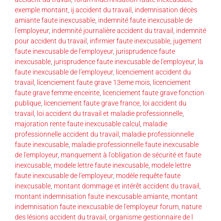
exemple montant
,
ij accident du travail
,
indemnisation décès
amiante faute inexcusable
,
indemnité faute inexcusable de
l'employeur
,
indemnité journalière accident du travail
,
indemnité
pour accident du travail
,
infirmier faute inexcusable
,
jugement
faute inexcusable de l'employeur
,
jurisprudence faute
inexcusable
,
jurisprudence faute inexcusable de l'employeur
,
la
faute inexcusable de l'employeur
,
licenciement accident du
travail
,
licenciement faute grave 13eme mois
,
licenciement
faute grave femme enceinte
,
licenciement faute grave fonction
publique
,
licenciement faute grave france
,
loi accident du
travail
,
loi accident du travail et maladie professionnelle
,
majoration rente faute inexcusable calcul
,
maladie
professionnelle accident du travail
,
maladie professionnelle
faute inexcusable
,
maladie professionnelle faute inexcusable
de l'employeur
,
manquement à l'obligation de sécurité et faute
inexcusable
,
modele lettre faute inexcusable
,
modele lettre
faute inexcusable de l'employeur
,
modèle requête faute
inexcusable
,
montant dommage et intérêt accident du travail
,
montant indemnisation faute inexcusable amiante
,
montant
indemnisation faute inexcusable de l'employeur forum
,
nature
des lésions accident du travail
,
organisme gestionnaire de l