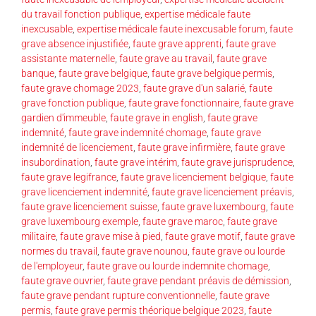
du travail fonction publique
,
expertise médicale faute
inexcusable
,
expertise médicale faute inexcusable forum
,
faute
grave absence injustifiée
,
faute grave apprenti
,
faute grave
assistante maternelle
,
faute grave au travail
,
faute grave
banque
,
faute grave belgique
,
faute grave belgique permis
,
faute grave chomage 2023
,
faute grave d'un salarié
,
faute
grave fonction publique
,
faute grave fonctionnaire
,
faute grave
gardien d'immeuble
,
faute grave in english
,
faute grave
indemnité
,
faute grave indemnité chomage
,
faute grave
indemnité de licenciement
,
faute grave infirmière
,
faute grave
insubordination
,
faute grave intérim
,
faute grave jurisprudence
,
faute grave legifrance
,
faute grave licenciement belgique
,
faute
grave licenciement indemnité
,
faute grave licenciement préavis
,
faute grave licenciement suisse
,
faute grave luxembourg
,
faute
grave luxembourg exemple
,
faute grave maroc
,
faute grave
militaire
,
faute grave mise à pied
,
faute grave motif
,
faute grave
normes du travail
,
faute grave nounou
,
faute grave ou lourde
de l'employeur
,
faute grave ou lourde indemnite chomage
,
faute grave ouvrier
,
faute grave pendant préavis de démission
,
faute grave pendant rupture conventionnelle
,
faute grave
permis
,
faute grave permis théorique belgique 2023
,
faute