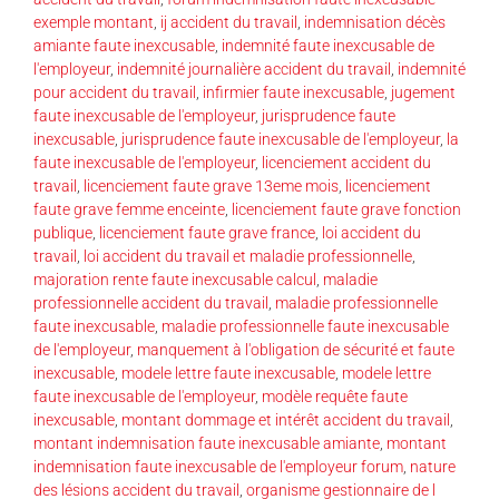
exemple montant
,
ij accident du travail
,
indemnisation décès
amiante faute inexcusable
,
indemnité faute inexcusable de
l'employeur
,
indemnité journalière accident du travail
,
indemnité
pour accident du travail
,
infirmier faute inexcusable
,
jugement
faute inexcusable de l'employeur
,
jurisprudence faute
inexcusable
,
jurisprudence faute inexcusable de l'employeur
,
la
faute inexcusable de l'employeur
,
licenciement accident du
travail
,
licenciement faute grave 13eme mois
,
licenciement
faute grave femme enceinte
,
licenciement faute grave fonction
publique
,
licenciement faute grave france
,
loi accident du
travail
,
loi accident du travail et maladie professionnelle
,
majoration rente faute inexcusable calcul
,
maladie
professionnelle accident du travail
,
maladie professionnelle
faute inexcusable
,
maladie professionnelle faute inexcusable
de l'employeur
,
manquement à l'obligation de sécurité et faute
inexcusable
,
modele lettre faute inexcusable
,
modele lettre
faute inexcusable de l'employeur
,
modèle requête faute
inexcusable
,
montant dommage et intérêt accident du travail
,
montant indemnisation faute inexcusable amiante
,
montant
indemnisation faute inexcusable de l'employeur forum
,
nature
des lésions accident du travail
,
organisme gestionnaire de l