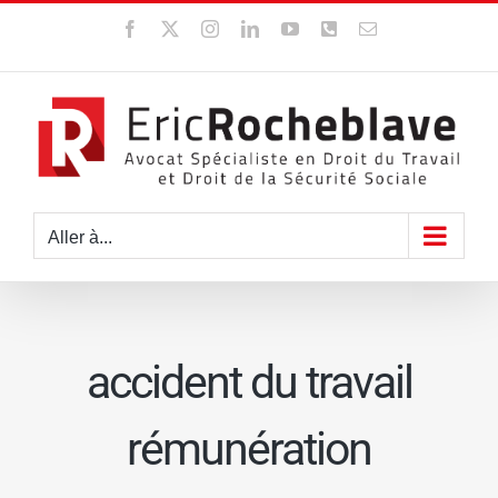
Passer
Facebook
X
Instagram
LinkedIn
YouTube
WhatsApp
Email
au
contenu
Aller à...
accident du travail
rémunération