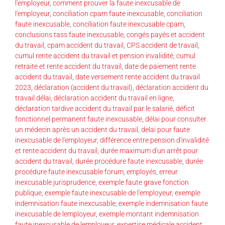
l'employeur
,
comment prouver la faute inexcusable de
l'employeur
,
conciliation cpam faute inexcusable
,
conciliation
faute inexcusable
,
conciliation faute inexcusable cpam
,
conclusions tass faute inexcusable
,
congés payés et accident
du travail
,
cpam accident du travail
,
CPS accident de travail
,
cumul rente accident du travail et pension invalidité
,
cumul
retraite et rente accident du travail
,
date de paiement rente
accident du travail
,
date versement rente accident du travail
2023
,
déclaration (accident du travail)
,
déclaration accident du
travail délai
,
déclaration accident du travail en ligne
,
déclaration tardive accident du travail par le salarié
,
déficit
fonctionnel permanent faute inexcusable
,
délai pour consulter
un médecin après un accident du travail
,
delai pour faute
inexcusable de l'employeur
,
différence entre pension d'invalidité
et rente accident du travail
,
durée maximum d'un arrêt pour
accident du travail
,
durée procédure faute inexcusable
,
durée
procédure faute inexcusable forum
,
employés
,
erreur
inexcusable jurisprudence
,
exemple faute grave fonction
publique
,
exemple faute inexcusable de l'employeur
,
exemple
indemnisation faute inexcusable
,
exemple indemnisation faute
inexcusable de lemployeur
,
exemple montant indemnisation
faute inexcusable de lemployeur
,
expertise médicale accident