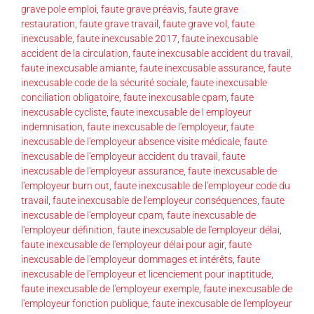
grave pole emploi
,
faute grave préavis
,
faute grave
restauration
,
faute grave travail
,
faute grave vol
,
faute
inexcusable
,
faute inexcusable 2017
,
faute inexcusable
accident de la circulation
,
faute inexcusable accident du travail
,
faute inexcusable amiante
,
faute inexcusable assurance
,
faute
inexcusable code de la sécurité sociale
,
faute inexcusable
conciliation obligatoire
,
faute inexcusable cpam
,
faute
inexcusable cycliste
,
faute inexcusable de l employeur
indemnisation
,
faute inexcusable de l'employeur
,
faute
inexcusable de l'employeur absence visite médicale
,
faute
inexcusable de l'employeur accident du travail
,
faute
inexcusable de l'employeur assurance
,
faute inexcusable de
l'employeur burn out
,
faute inexcusable de l'employeur code du
travail
,
faute inexcusable de l'employeur conséquences
,
faute
inexcusable de l'employeur cpam
,
faute inexcusable de
l'employeur définition
,
faute inexcusable de l'employeur délai
,
faute inexcusable de l'employeur délai pour agir
,
faute
inexcusable de l'employeur dommages et intérêts
,
faute
inexcusable de l'employeur et licenciement pour inaptitude
,
faute inexcusable de l'employeur exemple
,
faute inexcusable de
l'employeur fonction publique
,
faute inexcusable de l'employeur