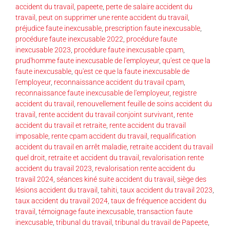
accident du travail
,
papeete
,
perte de salaire accident du
travail
,
peut on supprimer une rente accident du travail
,
préjudice faute inexcusable
,
prescription faute inexcusable
,
procédure faute inexcusable 2022
,
procédure faute
inexcusable 2023
,
procédure faute inexcusable cpam
,
prud'homme faute inexcusable de l'employeur
,
qu'est ce que la
faute inexcusable
,
qu'est ce que la faute inexcusable de
l'employeur
,
reconnaissance accident du travail cpam
,
reconnaissance faute inexcusable de l'employeur
,
registre
accident du travail
,
renouvellement feuille de soins accident du
travail
,
rente accident du travail conjoint survivant
,
rente
accident du travail et retraite
,
rente accident du travail
imposable
,
rente cpam accident du travail
,
requalification
accident du travail en arrêt maladie
,
retraite accident du travail
quel droit
,
retraite et accident du travail
,
revalorisation rente
accident du travail 2023
,
revalorisation rente accident du
travail 2024
,
séances kiné suite accident du travail
,
siège des
lésions accident du travail
,
tahiti
,
taux accident du travail 2023
,
taux accident du travail 2024
,
taux de fréquence accident du
travail
,
témoignage faute inexcusable
,
transaction faute
inexcusable
,
tribunal du travail
,
tribunal du travail de Papeete
,