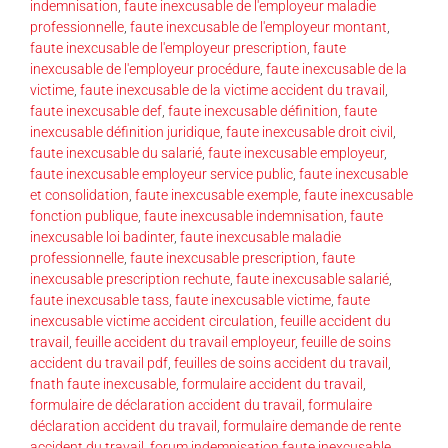
indemnisation
,
faute inexcusable de l'employeur maladie
professionnelle
,
faute inexcusable de l'employeur montant
,
faute inexcusable de l'employeur prescription
,
faute
inexcusable de l'employeur procédure
,
faute inexcusable de la
victime
,
faute inexcusable de la victime accident du travail
,
faute inexcusable def
,
faute inexcusable définition
,
faute
inexcusable définition juridique
,
faute inexcusable droit civil
,
faute inexcusable du salarié
,
faute inexcusable employeur
,
faute inexcusable employeur service public
,
faute inexcusable
et consolidation
,
faute inexcusable exemple
,
faute inexcusable
fonction publique
,
faute inexcusable indemnisation
,
faute
inexcusable loi badinter
,
faute inexcusable maladie
professionnelle
,
faute inexcusable prescription
,
faute
inexcusable prescription rechute
,
faute inexcusable salarié
,
faute inexcusable tass
,
faute inexcusable victime
,
faute
inexcusable victime accident circulation
,
feuille accident du
travail
,
feuille accident du travail employeur
,
feuille de soins
accident du travail pdf
,
feuilles de soins accident du travail
,
fnath faute inexcusable
,
formulaire accident du travail
,
formulaire de déclaration accident du travail
,
formulaire
déclaration accident du travail
,
formulaire demande de rente
accident du travail
,
forum indemnisation faute inexcusable