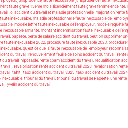
employeur
,
jurisprudence faute inexcusable
,
jurisprudence faute inexcusab
ement faute grave 13eme mois
,
licenciement faute grave femme enceinte
,
avail
,
loi accident du travail et maladie professionnelle
,
majoration rente f
 faute inexcusable
,
maladie professionnelle faute inexcusable de l'employ
xcusable
,
modele lettre faute inexcusable de l'employeur
,
modèle requête fa
e inexcusable amiante
,
montant indemnisation faute inexcusable de l'em
ravail
,
papeete
,
perte de salaire accident du travail
,
peut on supprimer une
re faute inexcusable 2022
,
procédure faute inexcusable 2023
,
procédure 
e inexcusable
,
qu'est ce que la faute inexcusable de l'employeur
,
reconnaiss
ident du travail
,
renouvellement feuille de soins accident du travail
,
rente 
t du travail imposable
,
rente cpam accident du travail
,
requalification acc
 travail
,
revalorisation rente accident du travail 2023
,
revalorisation rente
travail
,
tahiti
,
taux accident du travail 2023
,
taux accident du travail 2024
e inexcusable
,
tribunal du travail
,
tribunal du travail de Papeete
,
une rente 
vail
,
yvelin accident du travail