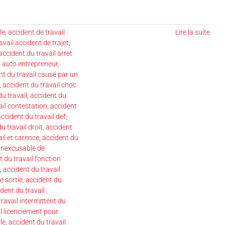
le
,
accident de travail
Lire la suite
avail accident de trajet
,
accident du travail arret
l auto entrepreneur
,
nt du travail causé par un
,
accident du travail choc
du travail
,
accident du
ail contestation
,
accident
ccident du travail def
,
u travail droit
,
accident
il et carence
,
accident du
 inexcusable de
t du travail fonction
,
accident du travail
e sortie
,
accident du
dent du travail
ravail intermittent du
l licenciement pour
le
,
accident du travail