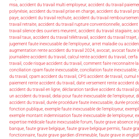
msa
,
accident du travail multi employeur
,
accident du travail paieme
polynésie
,
accident du travail prise en charge
,
accident du travail pr
paye
,
accident du travail rechute
,
accident du travail remboursemen
travail retraite
,
accident du travail rupture conventionnelle
,
accident 
travail silence des ouvriers meurent
,
accident du travail stagiaire
,
acc
travail taux
,
accident du travail télétravail
,
accident du travail trajet
,
jugement faute inexcusable de l'employeur
,
arret maladie ou accident
augmentation rente accident du travail 2024
,
avocat
,
avocat faute 
journalière accident du travail
,
calcul rente accident du travail
,
cerfa 
travail
,
code risque accident du travail
,
comment faire reconnaitre la
conciliation cpam faute inexcusable
,
conciliation faute inexcusable
,
du travail
,
cpam accident du travail
,
CPS accident de travail
,
cumul re
paiement rente accident du travail
,
date versement rente accident du
accident du travail en ligne
,
déclaration tardive accident du travail pa
un accident du travail
,
delai pour faute inexcusable de l'employeur
,
d
accident du travail
,
durée procédure faute inexcusable
,
durée procéd
fonction publique
,
exemple faute inexcusable de l'employeur
,
exempl
exemple montant indemnisation faute inexcusable de lemployeur
,
ex
expertise médicale faute inexcusable forum
,
faute grave absence inj
banque
,
faute grave belgique
,
faute grave belgique permis
,
faute gr
fonctionnaire
,
faute grave gardien d'immeuble
,
faute grave in englis