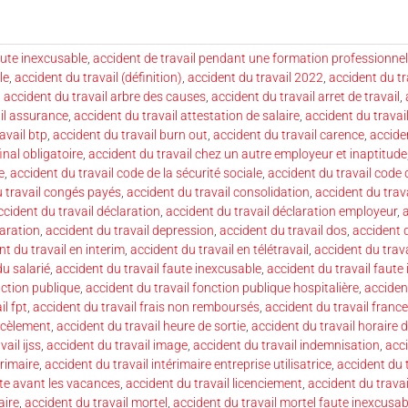
aute inexcusable
,
accident de travail pendant une formation professionnel
le
,
accident du travail (définition)
,
accident du travail 2022
,
accident du tr
,
accident du travail arbre des causes
,
accident du travail arret de travail
,
il assurance
,
accident du travail attestation de salaire
,
accident du travai
avail btp
,
accident du travail burn out
,
accident du travail carence
,
accide
final obligatoire
,
accident du travail chez un autre employeur et inaptitude
e
,
accident du travail code de la sécurité sociale
,
accident du travail code 
u travail congés payés
,
accident du travail consolidation
,
accident du trav
ccident du travail déclaration
,
accident du travail déclaration employeur
,
a
laration
,
accident du travail depression
,
accident du travail dos
,
accident d
nt du travail en interim
,
accident du travail en télétravail
,
accident du trava
du salarié
,
accident du travail faute inexcusable
,
accident du travail faute
nction publique
,
accident du travail fonction publique hospitalière
,
acciden
il fpt
,
accident du travail frais non remboursés
,
accident du travail france
rcèlement
,
accident du travail heure de sortie
,
accident du travail horaire d
ail ijss
,
accident du travail image
,
accident du travail indemnisation
,
acci
érimaire
,
accident du travail intérimaire entreprise utilisatrice
,
accident du t
ste avant les vacances
,
accident du travail licenciement
,
accident du travai
aire
,
accident du travail mortel
,
accident du travail mortel faute inexcusab