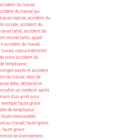
accident du travail
ccident du travail qui
travail reprise
,
accident du
té sociale
,
accident du
ravail tahiti
,
accident du
nt mortel tahiti
,
appel
re accident du travail
,
 travail
,
calcul indemnité
 de soins accident du
de l'employeur
,
congés payés et accident
ent du travail
,
date de
avail délai
,
déclaration
onsulter un médecin après
mum d'un arrêt pour
,
exemple faute grave
ble de lemployeur
,
 faute inexcusable
,
ve au travail
,
faute grave
e
,
faute grave
emnité de licenciement
,