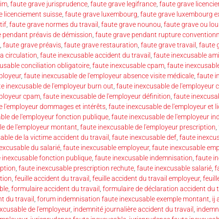
rim
,
faute grave jurisprudence
,
faute grave legifrance
,
faute grave licenci
e licenciement suisse
,
faute grave luxembourg
,
faute grave luxembourg 
tif
,
faute grave normes du travail
,
faute grave nounou
,
faute grave ou lou
e pendant préavis de démission
,
faute grave pendant rupture conventionn
,
faute grave préavis
,
faute grave restauration
,
faute grave travail
,
faute 
a circulation
,
faute inexcusable accident du travail
,
faute inexcusable am
usable conciliation obligatoire
,
faute inexcusable cpam
,
faute inexcusable
ployeur
,
faute inexcusable de l'employeur absence visite médicale
,
faute i
te inexcusable de l'employeur burn out
,
faute inexcusable de l'employeur c
mployeur cpam
,
faute inexcusable de l'employeur définition
,
faute inexcusab
e l'employeur dommages et intérêts
,
faute inexcusable de l'employeur et 
ble de l'employeur fonction publique
,
faute inexcusable de l'employeur i
le de l'employeur montant
,
faute inexcusable de l'employeur prescription
,
able de la victime accident du travail
,
faute inexcusable def
,
faute inexcus
nexcusable du salarié
,
faute inexcusable employeur
,
faute inexcusable emp
 inexcusable fonction publique
,
faute inexcusable indemnisation
,
faute in
iption
,
faute inexcusable prescription rechute
,
faute inexcusable salarié
,
f
tion
,
feuille accident du travail
,
feuille accident du travail employeur
,
feuil
ble
,
formulaire accident du travail
,
formulaire de déclaration accident du t
t du travail
,
forum indemnisation faute inexcusable exemple montant
,
ij
xcusable de l'employeur
,
indemnité journalière accident du travail
,
indemni