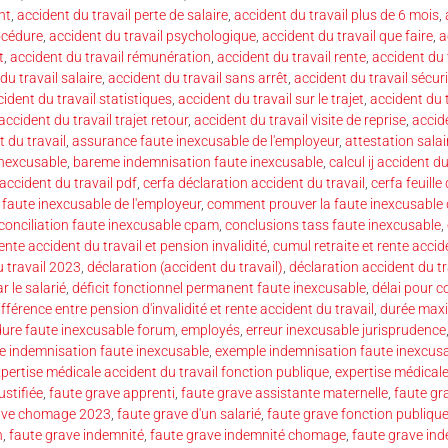
nt
,
accident du travail perte de salaire
,
accident du travail plus de 6 mois
,
océdure
,
accident du travail psychologique
,
accident du travail que faire
,
a
t
,
accident du travail rémunération
,
accident du travail rente
,
accident du 
du travail salaire
,
accident du travail sans arrêt
,
accident du travail sécuri
ident du travail statistiques
,
accident du travail sur le trajet
,
accident du t
accident du travail trajet retour
,
accident du travail visite de reprise
,
accide
 du travail
,
assurance faute inexcusable de l'employeur
,
attestation salai
inexcusable
,
bareme indemnisation faute inexcusable
,
calcul ij accident du
accident du travail pdf
,
cerfa déclaration accident du travail
,
cerfa feuille
 faute inexcusable de l'employeur
,
comment prouver la faute inexcusable 
conciliation faute inexcusable cpam
,
conclusions tass faute inexcusable
,
nte accident du travail et pension invalidité
,
cumul retraite et rente accid
 travail 2023
,
déclaration (accident du travail)
,
déclaration accident du tr
r le salarié
,
déficit fonctionnel permanent faute inexcusable
,
délai pour c
ifférence entre pension d'invalidité et rente accident du travail
,
durée maxi
ure faute inexcusable forum
,
employés
,
erreur inexcusable jurisprudence
e indemnisation faute inexcusable
,
exemple indemnisation faute inexcusa
pertise médicale accident du travail fonction publique
,
expertise médicale
ustifiée
,
faute grave apprenti
,
faute grave assistante maternelle
,
faute gra
ave chomage 2023
,
faute grave d'un salarié
,
faute grave fonction publiqu
h
,
faute grave indemnité
,
faute grave indemnité chomage
,
faute grave ind