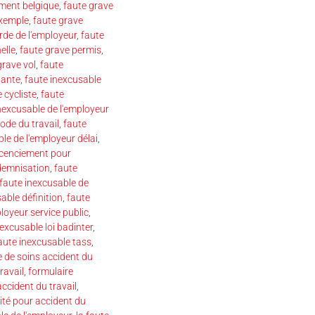
ement belgique
,
faute grave
exemple
,
faute grave
rde de l'employeur
,
faute
elle
,
faute grave permis
,
grave vol
,
faute
iante
,
faute inexcusable
 cycliste
,
faute
nexcusable de l'employeur
ode du travail
,
faute
le de l'employeur délai
,
licenciement pour
ndemnisation
,
faute
faute inexcusable de
able définition
,
faute
loyeur service public
,
excusable loi badinter
,
aute inexcusable tass
,
le de soins accident du
ravail
,
formulaire
 accident du travail
,
té pour accident du