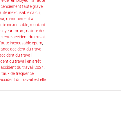
le de l'employeur
,
la faute
licenciement faute grave
aute inexcusable calcul
,
eur
,
manquement à
ute inexcusable
,
montant
ployeur forum
,
nature des
 rente accident du travail
,
faute inexcusable cpam
,
ance accident du travail
accident du travail
ident du travail en arrêt
 accident du travail 2024
,
,
taux de fréquence
accident du travail est elle