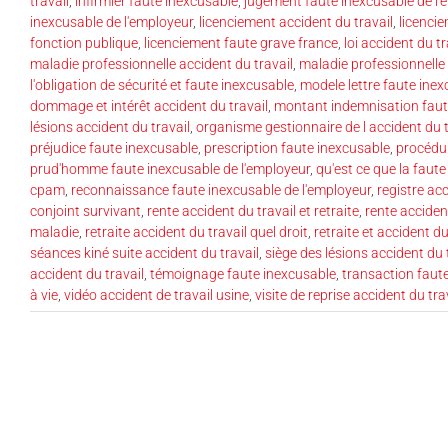
travail
,
infirmier faute inexcusable
,
jugement faute inexcusable de l'
inexcusable de l'employeur
,
licenciement accident du travail
,
licenci
fonction publique
,
licenciement faute grave france
,
loi accident du tr
maladie professionnelle accident du travail
,
maladie professionnelle
l'obligation de sécurité et faute inexcusable
,
modele lettre faute ine
dommage et intérêt accident du travail
,
montant indemnisation faut
lésions accident du travail
,
organisme gestionnaire de l accident du t
préjudice faute inexcusable
,
prescription faute inexcusable
,
procédu
prud'homme faute inexcusable de l'employeur
,
qu'est ce que la faut
cpam
,
reconnaissance faute inexcusable de l'employeur
,
registre acc
conjoint survivant
,
rente accident du travail et retraite
,
rente acciden
maladie
,
retraite accident du travail quel droit
,
retraite et accident du
séances kiné suite accident du travail
,
siège des lésions accident du 
accident du travail
,
témoignage faute inexcusable
,
transaction faut
à vie
,
vidéo accident de travail usine
,
visite de reprise accident du tra