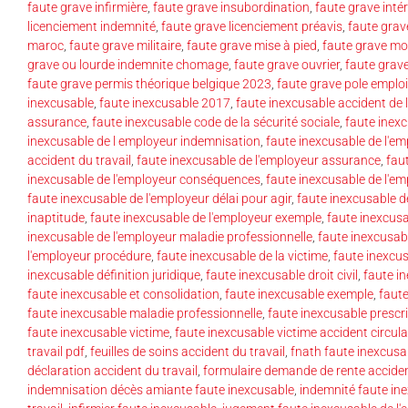
faute grave infirmière
,
faute grave insubordination
,
faute grave inté
licenciement indemnité
,
faute grave licenciement préavis
,
faute grav
maroc
,
faute grave militaire
,
faute grave mise à pied
,
faute grave mo
grave ou lourde indemnite chomage
,
faute grave ouvrier
,
faute grav
faute grave permis théorique belgique 2023
,
faute grave pole emploi
inexcusable
,
faute inexcusable 2017
,
faute inexcusable accident de l
assurance
,
faute inexcusable code de la sécurité sociale
,
faute inexc
inexcusable de l employeur indemnisation
,
faute inexcusable de l'em
accident du travail
,
faute inexcusable de l'employeur assurance
,
fau
inexcusable de l'employeur conséquences
,
faute inexcusable de l'e
faute inexcusable de l'employeur délai pour agir
,
faute inexcusable d
inaptitude
,
faute inexcusable de l'employeur exemple
,
faute inexcusa
inexcusable de l'employeur maladie professionnelle
,
faute inexcusab
l'employeur procédure
,
faute inexcusable de la victime
,
faute inexcus
inexcusable définition juridique
,
faute inexcusable droit civil
,
faute i
faute inexcusable et consolidation
,
faute inexcusable exemple
,
faute
faute inexcusable maladie professionnelle
,
faute inexcusable prescr
faute inexcusable victime
,
faute inexcusable victime accident circula
travail pdf
,
feuilles de soins accident du travail
,
fnath faute inexcusa
déclaration accident du travail
,
formulaire demande de rente acciden
indemnisation décès amiante faute inexcusable
,
indemnité faute ine