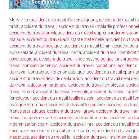
Mots-clés :
accident de travail d'un enseignant
,
accident de travail f
tahiti
,
accident du travail
,
accident du travail - maladie professionnel
accident du travail ameli
,
accident du travail apprenti indemnisation
maladie
,
accident du travail assistante maternelle
,
accident du trava
accident du travail belgique
,
accident du travail bénin
,
accident du tr
autre salarié
,
accident du travail cerfa
,
accident du travail certificat 
psychologique
,
accident du travail choc psychologique jurisprudenc
travail combien de temps
,
accident du travail conditions
,
accident d
du travail contractuel fonction publique
,
accident du travail cpam
,
a
accident du travail délai de déclaration
,
accident du travail délai déc
du travail education nationale
,
accident du travail employeur
,
accide
travail et cdd
,
accident du travail exemple
,
accident du travail faute 
l'employeur
,
accident du travail feuille de soin
,
accident du travail fo
publique territoriale
,
accident du travail formulaire
,
accident du trava
france statistiques
,
accident du travail grave
,
accident du travail ha
travail horaires de sortie
,
accident du travail humour
,
accident du trav
indemnisation cpam
,
accident du travail inrs
,
accident du travail int
spectacle
,
accident du travail jour de carence
,
accident du travail ju
inaptitude
,
accident du travail loi
,
accident du travail maintien de sal