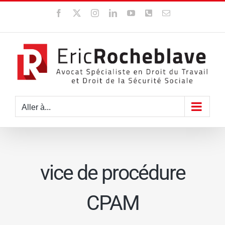
Passer
Facebook
X
Instagram
LinkedIn
YouTube
WhatsApp
Email
au
contenu
Aller à...
vice de procédure
CPAM