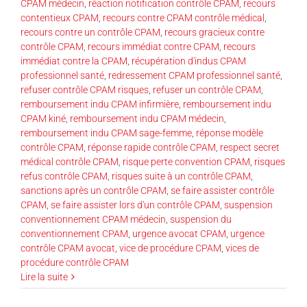
CPAM médecin
,
réaction notification contrôle CPAM
,
recours
contentieux CPAM
,
recours contre CPAM contrôle médical
,
recours contre un contrôle CPAM
,
recours gracieux contre
contrôle CPAM
,
recours immédiat contre CPAM
,
recours
immédiat contre la CPAM
,
récupération d'indus CPAM
professionnel santé
,
redressement CPAM professionnel santé
,
refuser contrôle CPAM risques
,
refuser un contrôle CPAM
,
remboursement indu CPAM infirmière
,
remboursement indu
CPAM kiné
,
remboursement indu CPAM médecin
,
remboursement indu CPAM sage-femme
,
réponse modèle
contrôle CPAM
,
réponse rapide contrôle CPAM
,
respect secret
médical contrôle CPAM
,
risque perte convention CPAM
,
risques
refus contrôle CPAM
,
risques suite à un contrôle CPAM
,
sanctions après un contrôle CPAM
,
se faire assister contrôle
CPAM
,
se faire assister lors d'un contrôle CPAM
,
suspension
conventionnement CPAM médecin
,
suspension du
conventionnement CPAM
,
urgence avocat CPAM
,
urgence
contrôle CPAM avocat
,
vice de procédure CPAM
,
vices de
procédure contrôle CPAM
Lire la suite