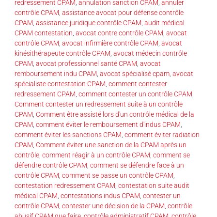
redressement CPAM
,
annulation sanction CPAM
,
annuler
contrôle CPAM
,
assistance avocat pour défense contrôle
CPAM
,
assistance juridique contrôle CPAM
,
audit médical
CPAM contestation
,
avocat contre contrôle CPAM
,
avocat
contrôle CPAM
,
avocat infirmière contrôle CPAM
,
avocat
kinésithérapeute contrôle CPAM
,
avocat médecin contrôle
CPAM
,
avocat professionnel santé CPAM
,
avocat
remboursement indu CPAM
,
avocat spécialisé cpam
,
avocat
spécialiste contestation CPAM
,
comment contester
redressement CPAM
,
comment contester un contrôle CPAM
,
Comment contester un redressement suite à un contrôle
CPAM
,
Comment être assisté lors d'un contrôle médical de la
CPAM
,
comment éviter le remboursement d'indus CPAM
,
comment éviter les sanctions CPAM
,
comment éviter radiation
CPAM
,
Comment éviter une sanction de la CPAM après un
contrôle
,
comment réagir à un contrôle CPAM
,
comment se
défendre contrôle CPAM
,
comment se défendre face à un
contrôle CPAM
,
comment se passe un contrôle CPAM
,
contestation redressement CPAM
,
contestation suite audit
médical CPAM
,
contestations indus CPAM
,
contester un
contrôle CPAM
,
contester une décision de la CPAM
,
contrôle
abusif CPAM que faire
,
contrôle administratif CPAM
,
contrôle