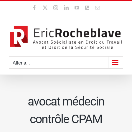
Passer
Facebook
X
Instagram
LinkedIn
YouTube
WhatsApp
Email
au
contenu
Aller à...
avocat médecin
contrôle CPAM