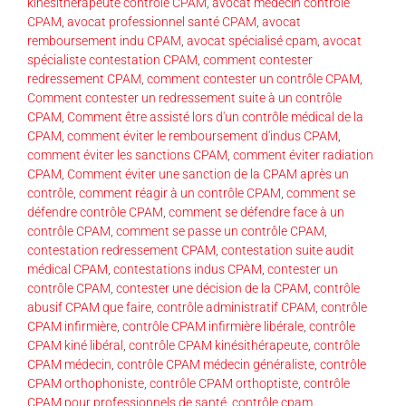
kinésithérapeute contrôle CPAM
,
avocat médecin contrôle
CPAM
,
avocat professionnel santé CPAM
,
avocat
remboursement indu CPAM
,
avocat spécialisé cpam
,
avocat
spécialiste contestation CPAM
,
comment contester
redressement CPAM
,
comment contester un contrôle CPAM
,
Comment contester un redressement suite à un contrôle
CPAM
,
Comment être assisté lors d'un contrôle médical de la
CPAM
,
comment éviter le remboursement d'indus CPAM
,
comment éviter les sanctions CPAM
,
comment éviter radiation
CPAM
,
Comment éviter une sanction de la CPAM après un
contrôle
,
comment réagir à un contrôle CPAM
,
comment se
défendre contrôle CPAM
,
comment se défendre face à un
contrôle CPAM
,
comment se passe un contrôle CPAM
,
contestation redressement CPAM
,
contestation suite audit
médical CPAM
,
contestations indus CPAM
,
contester un
contrôle CPAM
,
contester une décision de la CPAM
,
contrôle
abusif CPAM que faire
,
contrôle administratif CPAM
,
contrôle
CPAM infirmière
,
contrôle CPAM infirmière libérale
,
contrôle
CPAM kiné libéral
,
contrôle CPAM kinésithérapeute
,
contrôle
CPAM médecin
,
contrôle CPAM médecin généraliste
,
contrôle
CPAM orthophoniste
,
contrôle CPAM orthoptiste
,
contrôle
CPAM pour professionnels de santé
,
contrôle cpam