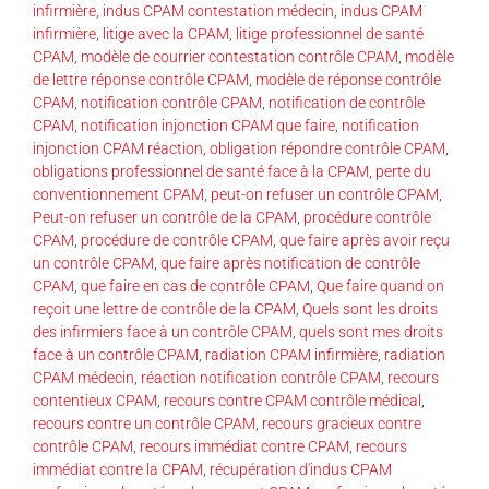
infirmière
,
indus CPAM contestation médecin
,
indus CPAM
infirmière
,
litige avec la CPAM
,
litige professionnel de santé
CPAM
,
modèle de courrier contestation contrôle CPAM
,
modèle
de lettre réponse contrôle CPAM
,
modèle de réponse contrôle
CPAM
,
notification contrôle CPAM
,
notification de contrôle
CPAM
,
notification injonction CPAM que faire
,
notification
injonction CPAM réaction
,
obligation répondre contrôle CPAM
,
obligations professionnel de santé face à la CPAM
,
perte du
conventionnement CPAM
,
peut-on refuser un contrôle CPAM
,
Peut-on refuser un contrôle de la CPAM
,
procédure contrôle
CPAM
,
procédure de contrôle CPAM
,
que faire après avoir reçu
un contrôle CPAM
,
que faire après notification de contrôle
CPAM
,
que faire en cas de contrôle CPAM
,
Que faire quand on
reçoit une lettre de contrôle de la CPAM
,
Quels sont les droits
des infirmiers face à un contrôle CPAM
,
quels sont mes droits
face à un contrôle CPAM
,
radiation CPAM infirmière
,
radiation
CPAM médecin
,
réaction notification contrôle CPAM
,
recours
contentieux CPAM
,
recours contre CPAM contrôle médical
,
recours contre un contrôle CPAM
,
recours gracieux contre
contrôle CPAM
,
recours immédiat contre CPAM
,
recours
immédiat contre la CPAM
,
récupération d'indus CPAM