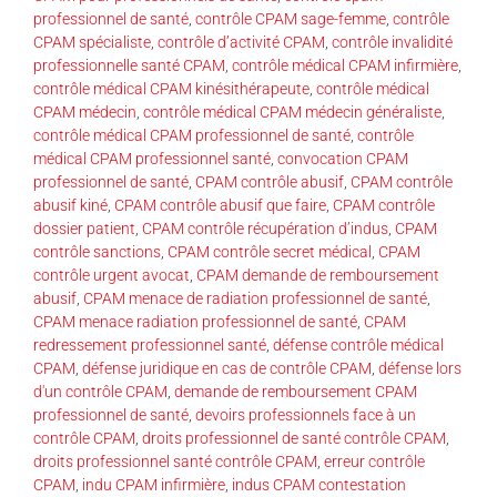
professionnel de santé
,
contrôle CPAM sage-femme
,
contrôle
CPAM spécialiste
,
contrôle d’activité CPAM
,
contrôle invalidité
professionnelle santé CPAM
,
contrôle médical CPAM infirmière
,
contrôle médical CPAM kinésithérapeute
,
contrôle médical
CPAM médecin
,
contrôle médical CPAM médecin généraliste
,
contrôle médical CPAM professionnel de santé
,
contrôle
médical CPAM professionnel santé
,
convocation CPAM
professionnel de santé
,
CPAM contrôle abusif
,
CPAM contrôle
abusif kiné
,
CPAM contrôle abusif que faire
,
CPAM contrôle
dossier patient
,
CPAM contrôle récupération d’indus
,
CPAM
contrôle sanctions
,
CPAM contrôle secret médical
,
CPAM
contrôle urgent avocat
,
CPAM demande de remboursement
abusif
,
CPAM menace de radiation professionnel de santé
,
CPAM menace radiation professionnel de santé
,
CPAM
redressement professionnel santé
,
défense contrôle médical
CPAM
,
défense juridique en cas de contrôle CPAM
,
défense lors
d'un contrôle CPAM
,
demande de remboursement CPAM
professionnel de santé
,
devoirs professionnels face à un
contrôle CPAM
,
droits professionnel de santé contrôle CPAM
,
droits professionnel santé contrôle CPAM
,
erreur contrôle
CPAM
,
indu CPAM infirmière
,
indus CPAM contestation