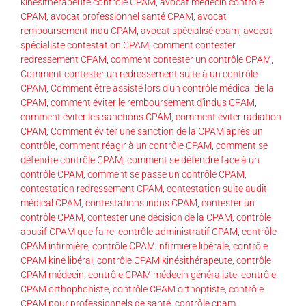
kinésithérapeute contrôle CPAM
,
avocat médecin contrôle
CPAM
,
avocat professionnel santé CPAM
,
avocat
remboursement indu CPAM
,
avocat spécialisé cpam
,
avocat
spécialiste contestation CPAM
,
comment contester
redressement CPAM
,
comment contester un contrôle CPAM
,
Comment contester un redressement suite à un contrôle
CPAM
,
Comment être assisté lors d'un contrôle médical de la
CPAM
,
comment éviter le remboursement d'indus CPAM
,
comment éviter les sanctions CPAM
,
comment éviter radiation
CPAM
,
Comment éviter une sanction de la CPAM après un
contrôle
,
comment réagir à un contrôle CPAM
,
comment se
défendre contrôle CPAM
,
comment se défendre face à un
contrôle CPAM
,
comment se passe un contrôle CPAM
,
contestation redressement CPAM
,
contestation suite audit
médical CPAM
,
contestations indus CPAM
,
contester un
contrôle CPAM
,
contester une décision de la CPAM
,
contrôle
abusif CPAM que faire
,
contrôle administratif CPAM
,
contrôle
CPAM infirmière
,
contrôle CPAM infirmière libérale
,
contrôle
CPAM kiné libéral
,
contrôle CPAM kinésithérapeute
,
contrôle
CPAM médecin
,
contrôle CPAM médecin généraliste
,
contrôle
CPAM orthophoniste
,
contrôle CPAM orthoptiste
,
contrôle
CPAM pour professionnels de santé
,
contrôle cpam