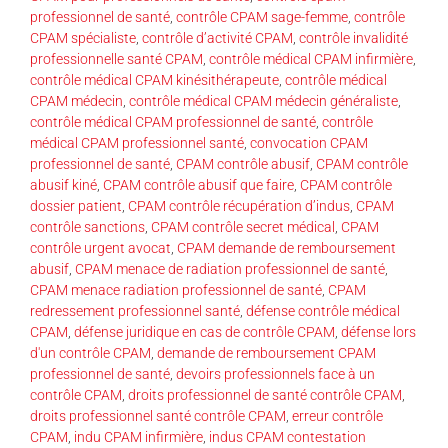
professionnel de santé
,
contrôle CPAM sage-femme
,
contrôle
CPAM spécialiste
,
contrôle d’activité CPAM
,
contrôle invalidité
professionnelle santé CPAM
,
contrôle médical CPAM infirmière
,
contrôle médical CPAM kinésithérapeute
,
contrôle médical
CPAM médecin
,
contrôle médical CPAM médecin généraliste
,
contrôle médical CPAM professionnel de santé
,
contrôle
médical CPAM professionnel santé
,
convocation CPAM
professionnel de santé
,
CPAM contrôle abusif
,
CPAM contrôle
abusif kiné
,
CPAM contrôle abusif que faire
,
CPAM contrôle
dossier patient
,
CPAM contrôle récupération d’indus
,
CPAM
contrôle sanctions
,
CPAM contrôle secret médical
,
CPAM
contrôle urgent avocat
,
CPAM demande de remboursement
abusif
,
CPAM menace de radiation professionnel de santé
,
CPAM menace radiation professionnel de santé
,
CPAM
redressement professionnel santé
,
défense contrôle médical
CPAM
,
défense juridique en cas de contrôle CPAM
,
défense lors
d'un contrôle CPAM
,
demande de remboursement CPAM
professionnel de santé
,
devoirs professionnels face à un
contrôle CPAM
,
droits professionnel de santé contrôle CPAM
,
droits professionnel santé contrôle CPAM
,
erreur contrôle
CPAM
,
indu CPAM infirmière
,
indus CPAM contestation