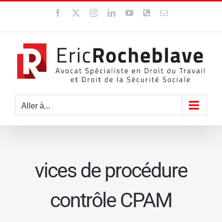
Passer
Facebook
X
Instagram
LinkedIn
YouTube
WhatsApp
Email
au
contenu
Aller à...
vices de procédure
contrôle CPAM