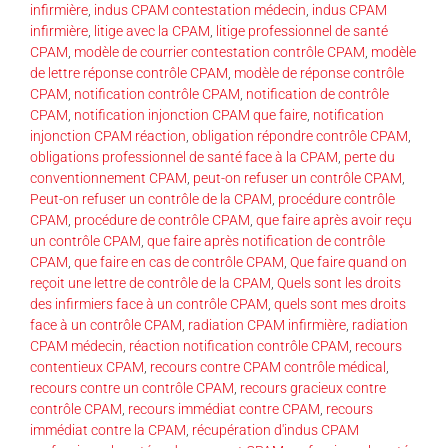
infirmière
,
indus CPAM contestation médecin
,
indus CPAM
infirmière
,
litige avec la CPAM
,
litige professionnel de santé
CPAM
,
modèle de courrier contestation contrôle CPAM
,
modèle
de lettre réponse contrôle CPAM
,
modèle de réponse contrôle
CPAM
,
notification contrôle CPAM
,
notification de contrôle
CPAM
,
notification injonction CPAM que faire
,
notification
injonction CPAM réaction
,
obligation répondre contrôle CPAM
,
obligations professionnel de santé face à la CPAM
,
perte du
conventionnement CPAM
,
peut-on refuser un contrôle CPAM
,
Peut-on refuser un contrôle de la CPAM
,
procédure contrôle
CPAM
,
procédure de contrôle CPAM
,
que faire après avoir reçu
un contrôle CPAM
,
que faire après notification de contrôle
CPAM
,
que faire en cas de contrôle CPAM
,
Que faire quand on
reçoit une lettre de contrôle de la CPAM
,
Quels sont les droits
des infirmiers face à un contrôle CPAM
,
quels sont mes droits
face à un contrôle CPAM
,
radiation CPAM infirmière
,
radiation
CPAM médecin
,
réaction notification contrôle CPAM
,
recours
contentieux CPAM
,
recours contre CPAM contrôle médical
,
recours contre un contrôle CPAM
,
recours gracieux contre
contrôle CPAM
,
recours immédiat contre CPAM
,
recours
immédiat contre la CPAM
,
récupération d'indus CPAM