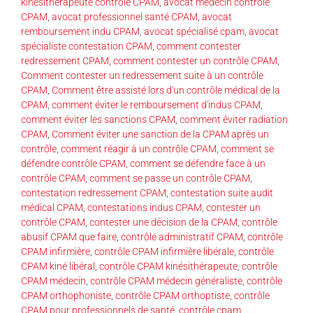
kinésithérapeute contrôle CPAM
,
avocat médecin contrôle
CPAM
,
avocat professionnel santé CPAM
,
avocat
remboursement indu CPAM
,
avocat spécialisé cpam
,
avocat
spécialiste contestation CPAM
,
comment contester
redressement CPAM
,
comment contester un contrôle CPAM
,
Comment contester un redressement suite à un contrôle
CPAM
,
Comment être assisté lors d'un contrôle médical de la
CPAM
,
comment éviter le remboursement d'indus CPAM
,
comment éviter les sanctions CPAM
,
comment éviter radiation
CPAM
,
Comment éviter une sanction de la CPAM après un
contrôle
,
comment réagir à un contrôle CPAM
,
comment se
défendre contrôle CPAM
,
comment se défendre face à un
contrôle CPAM
,
comment se passe un contrôle CPAM
,
contestation redressement CPAM
,
contestation suite audit
médical CPAM
,
contestations indus CPAM
,
contester un
contrôle CPAM
,
contester une décision de la CPAM
,
contrôle
abusif CPAM que faire
,
contrôle administratif CPAM
,
contrôle
CPAM infirmière
,
contrôle CPAM infirmière libérale
,
contrôle
CPAM kiné libéral
,
contrôle CPAM kinésithérapeute
,
contrôle
CPAM médecin
,
contrôle CPAM médecin généraliste
,
contrôle
CPAM orthophoniste
,
contrôle CPAM orthoptiste
,
contrôle
CPAM pour professionnels de santé
,
contrôle cpam