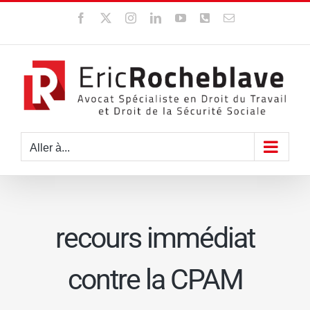
Passer
Facebook
X
Instagram
LinkedIn
YouTube
WhatsApp
Email
au
contenu
Aller à...
recours immédiat
contre la CPAM