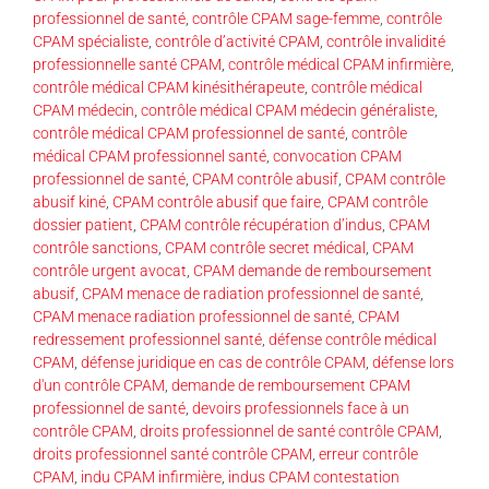
professionnel de santé
,
contrôle CPAM sage-femme
,
contrôle
CPAM spécialiste
,
contrôle d’activité CPAM
,
contrôle invalidité
professionnelle santé CPAM
,
contrôle médical CPAM infirmière
,
contrôle médical CPAM kinésithérapeute
,
contrôle médical
CPAM médecin
,
contrôle médical CPAM médecin généraliste
,
contrôle médical CPAM professionnel de santé
,
contrôle
médical CPAM professionnel santé
,
convocation CPAM
professionnel de santé
,
CPAM contrôle abusif
,
CPAM contrôle
abusif kiné
,
CPAM contrôle abusif que faire
,
CPAM contrôle
dossier patient
,
CPAM contrôle récupération d’indus
,
CPAM
contrôle sanctions
,
CPAM contrôle secret médical
,
CPAM
contrôle urgent avocat
,
CPAM demande de remboursement
abusif
,
CPAM menace de radiation professionnel de santé
,
CPAM menace radiation professionnel de santé
,
CPAM
redressement professionnel santé
,
défense contrôle médical
CPAM
,
défense juridique en cas de contrôle CPAM
,
défense lors
d'un contrôle CPAM
,
demande de remboursement CPAM
professionnel de santé
,
devoirs professionnels face à un
contrôle CPAM
,
droits professionnel de santé contrôle CPAM
,
droits professionnel santé contrôle CPAM
,
erreur contrôle
CPAM
,
indu CPAM infirmière
,
indus CPAM contestation