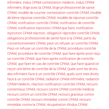
infirmière
,
indus CPAM contestation médecin
,
indus CPAM
infirmière
,
litige avec la CPAM
,
litige professionnel de santé
CPAM
,
modèle de courrier contestation contrôle CPAM
,
modèle
de lettre réponse contrôle CPAM
,
modèle de réponse contrôle
CPAM
,
notification contrôle CPAM
,
notification de contrôle
CPAM
,
notification injonction CPAM que faire
,
notification
injonction CPAM réaction
,
obligation répondre contrôle CPAM
,
obligations professionnel de santé face à la CPAM
,
perte du
conventionnement CPAM
,
peut-on refuser un contrôle CPAM
,
Peut-on refuser un contrôle de la CPAM
,
procédure contrôle
CPAM
,
procédure de contrôle CPAM
,
que faire après avoir reçu
un contrôle CPAM
,
que faire après notification de contrôle
CPAM
,
que faire en cas de contrôle CPAM
,
Que faire quand on
reçoit une lettre de contrôle de la CPAM
,
Quels sont les droits
des infirmiers face à un contrôle CPAM
,
quels sont mes droits
face à un contrôle CPAM
,
radiation CPAM infirmière
,
radiation
CPAM médecin
,
réaction notification contrôle CPAM
,
recours
contentieux CPAM
,
recours contre CPAM contrôle médical
,
recours contre un contrôle CPAM
,
recours gracieux contre
contrôle CPAM
,
recours immédiat contre CPAM
,
recours
immédiat contre la CPAM
,
récupération d'indus CPAM