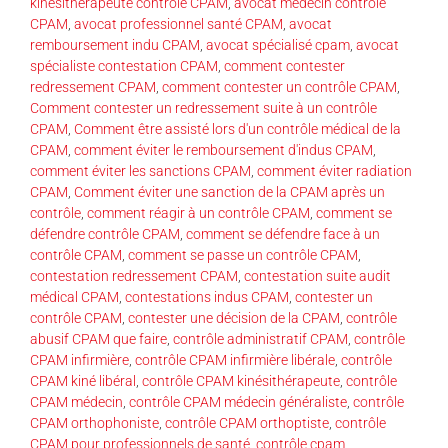
kinésithérapeute contrôle CPAM
,
avocat médecin contrôle
CPAM
,
avocat professionnel santé CPAM
,
avocat
remboursement indu CPAM
,
avocat spécialisé cpam
,
avocat
spécialiste contestation CPAM
,
comment contester
redressement CPAM
,
comment contester un contrôle CPAM
,
Comment contester un redressement suite à un contrôle
CPAM
,
Comment être assisté lors d'un contrôle médical de la
CPAM
,
comment éviter le remboursement d'indus CPAM
,
comment éviter les sanctions CPAM
,
comment éviter radiation
CPAM
,
Comment éviter une sanction de la CPAM après un
contrôle
,
comment réagir à un contrôle CPAM
,
comment se
défendre contrôle CPAM
,
comment se défendre face à un
contrôle CPAM
,
comment se passe un contrôle CPAM
,
contestation redressement CPAM
,
contestation suite audit
médical CPAM
,
contestations indus CPAM
,
contester un
contrôle CPAM
,
contester une décision de la CPAM
,
contrôle
abusif CPAM que faire
,
contrôle administratif CPAM
,
contrôle
CPAM infirmière
,
contrôle CPAM infirmière libérale
,
contrôle
CPAM kiné libéral
,
contrôle CPAM kinésithérapeute
,
contrôle
CPAM médecin
,
contrôle CPAM médecin généraliste
,
contrôle
CPAM orthophoniste
,
contrôle CPAM orthoptiste
,
contrôle
CPAM pour professionnels de santé
,
contrôle cpam