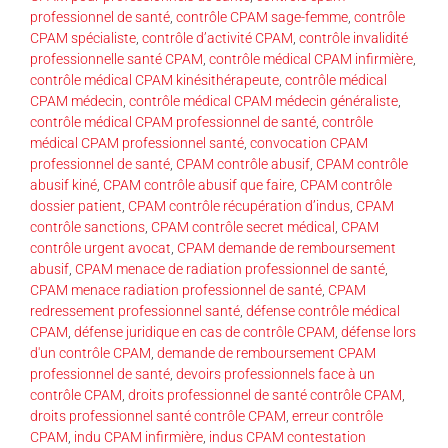
professionnel de santé
,
contrôle CPAM sage-femme
,
contrôle
CPAM spécialiste
,
contrôle d’activité CPAM
,
contrôle invalidité
professionnelle santé CPAM
,
contrôle médical CPAM infirmière
,
contrôle médical CPAM kinésithérapeute
,
contrôle médical
CPAM médecin
,
contrôle médical CPAM médecin généraliste
,
contrôle médical CPAM professionnel de santé
,
contrôle
médical CPAM professionnel santé
,
convocation CPAM
professionnel de santé
,
CPAM contrôle abusif
,
CPAM contrôle
abusif kiné
,
CPAM contrôle abusif que faire
,
CPAM contrôle
dossier patient
,
CPAM contrôle récupération d’indus
,
CPAM
contrôle sanctions
,
CPAM contrôle secret médical
,
CPAM
contrôle urgent avocat
,
CPAM demande de remboursement
abusif
,
CPAM menace de radiation professionnel de santé
,
CPAM menace radiation professionnel de santé
,
CPAM
redressement professionnel santé
,
défense contrôle médical
CPAM
,
défense juridique en cas de contrôle CPAM
,
défense lors
d'un contrôle CPAM
,
demande de remboursement CPAM
professionnel de santé
,
devoirs professionnels face à un
contrôle CPAM
,
droits professionnel de santé contrôle CPAM
,
droits professionnel santé contrôle CPAM
,
erreur contrôle
CPAM
,
indu CPAM infirmière
,
indus CPAM contestation