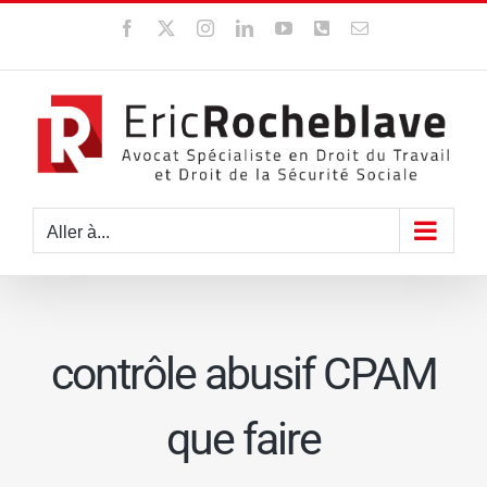
Passer
Facebook
X
Instagram
LinkedIn
YouTube
WhatsApp
Email
au
contenu
Aller à...
contrôle abusif CPAM
que faire