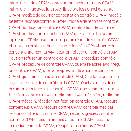
infirmière
,
indus CPAM contestation médecin
,
indus CPAM
infirmière
,
litige avec la CPAM
,
litige professionnel de santé
CPAM
,
modèle de courrier contestation contrôle CPAM
,
modèle
de lettre réponse contrôle CPAM
,
modèle de réponse contrôle
CPAM
,
notification contrôle CPAM
,
notification de contrôle
CPAM
,
notification injonction CPAM que faire
,
notification
injonction CPAM réaction
,
obligation répondre contrôle CPAM
,
obligations professionnel de santé face à la CPAM
,
perte du
conventionnement CPAM
,
peut-on refuser un contrôle CPAM
,
Peut-on refuser un contrôle de la CPAM
,
procédure contrôle
CPAM
,
procédure de contrôle CPAM
,
que faire après avoir reçu
un contrôle CPAM
,
que faire après notification de contrôle
CPAM
,
que faire en cas de contrôle CPAM
,
Que faire quand on
reçoit une lettre de contrôle de la CPAM
,
Quels sont les droits
des infirmiers face à un contrôle CPAM
,
quels sont mes droits
face à un contrôle CPAM
,
radiation CPAM infirmière
,
radiation
CPAM médecin
,
réaction notification contrôle CPAM
,
recours
contentieux CPAM
,
recours contre CPAM contrôle médical
,
recours contre un contrôle CPAM
,
recours gracieux contre
contrôle CPAM
,
recours immédiat contre CPAM
,
recours
immédiat contre la CPAM
,
récupération d'indus CPAM