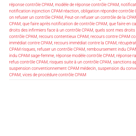
réponse contrôle CPAM
,
modèle de réponse contrôle CPAM
,
notific
notification injonction CPAM réaction
,
obligation répondre contrôl
on refuser un contrôle CPAM
,
Peut-on refuser un contrôle de la CP
CPAM
,
que faire après notification de contrôle CPAM
,
que faire en 
droits des infirmiers face à un contrôle CPAM
,
quels sont mes droits
contrôle CPAM
,
recours contentieux CPAM
,
recours contre CPAM co
immédiat contre CPAM
,
recours immédiat contre la CPAM
,
récupéra
CPAM risques
,
refuser un contrôle CPAM
,
remboursement indu CPAM
indu CPAM sage-femme
,
réponse modèle contrôle CPAM
,
réponse r
refus contrôle CPAM
,
risques suite à un contrôle CPAM
,
sanctions a
suspension conventionnement CPAM médecin
,
suspension du con
CPAM
,
vices de procédure contrôle CPAM