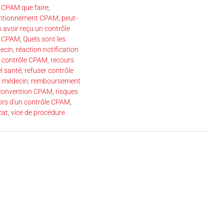
n CPAM que faire
,
entionnement CPAM
,
peut-
s avoir reçu un contrôle
la CPAM
,
Quels sont les
ecin
,
réaction notification
e contrôle CPAM
,
recours
l santé
,
refuser contrôle
 médecin
,
remboursement
 convention CPAM
,
risques
 lors d'un contrôle CPAM
,
cat
,
vice de procédure