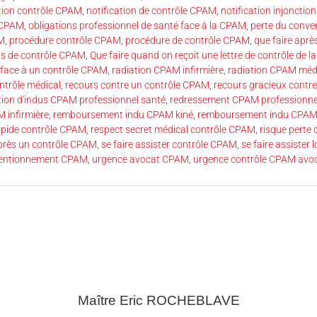
ation contrôle CPAM
,
notification de contrôle CPAM
,
notification injonctio
e CPAM
,
obligations professionnel de santé face à la CPAM
,
perte du conv
AM
,
procédure contrôle CPAM
,
procédure de contrôle CPAM
,
que faire aprè
cas de contrôle CPAM
,
Que faire quand on reçoit une lettre de contrôle de 
 face à un contrôle CPAM
,
radiation CPAM infirmière
,
radiation CPAM méd
ntrôle médical
,
recours contre un contrôle CPAM
,
recours gracieux contr
tion d'indus CPAM professionnel santé
,
redressement CPAM professionne
 infirmière
,
remboursement indu CPAM kiné
,
remboursement indu CPAM
apide contrôle CPAM
,
respect secret médical contrôle CPAM
,
risque perte
près un contrôle CPAM
,
se faire assister contrôle CPAM
,
se faire assister
ventionnement CPAM
,
urgence avocat CPAM
,
urgence contrôle CPAM avo
Maître Eric
ROCHEBLAVE