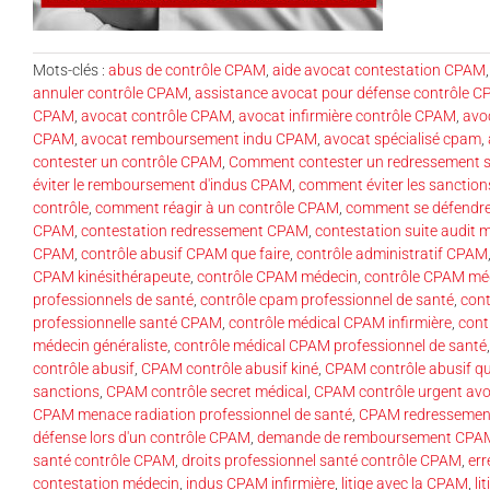
Mots-clés :
abus de contrôle CPAM
,
aide avocat contestation CPAM
annuler contrôle CPAM
,
assistance avocat pour défense contrôle 
CPAM
,
avocat contrôle CPAM
,
avocat infirmière contrôle CPAM
,
avo
CPAM
,
avocat remboursement indu CPAM
,
avocat spécialisé cpam
,
contester un contrôle CPAM
,
Comment contester un redressement s
éviter le remboursement d'indus CPAM
,
comment éviter les sanctio
contrôle
,
comment réagir à un contrôle CPAM
,
comment se défendre
CPAM
,
contestation redressement CPAM
,
contestation suite audit
CPAM
,
contrôle abusif CPAM que faire
,
contrôle administratif CPAM
CPAM kinésithérapeute
,
contrôle CPAM médecin
,
contrôle CPAM méd
professionnels de santé
,
contrôle cpam professionnel de santé
,
con
professionnelle santé CPAM
,
contrôle médical CPAM infirmière
,
cont
médecin généraliste
,
contrôle médical CPAM professionnel de santé
contrôle abusif
,
CPAM contrôle abusif kiné
,
CPAM contrôle abusif qu
sanctions
,
CPAM contrôle secret médical
,
CPAM contrôle urgent av
CPAM menace radiation professionnel de santé
,
CPAM redressement
défense lors d'un contrôle CPAM
,
demande de remboursement CPAM 
santé contrôle CPAM
,
droits professionnel santé contrôle CPAM
,
err
contestation médecin
,
indus CPAM infirmière
,
litige avec la CPAM
,
li