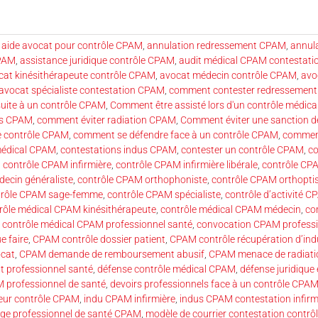
,
aide avocat pour contrôle CPAM
,
annulation redressement CPAM
,
annul
CPAM
,
assistance juridique contrôle CPAM
,
audit médical CPAM contestati
cat kinésithérapeute contrôle CPAM
,
avocat médecin contrôle CPAM
,
avo
avocat spécialiste contestation CPAM
,
comment contester redressemen
uite à un contrôle CPAM
,
Comment être assisté lors d'un contrôle médica
ns CPAM
,
comment éviter radiation CPAM
,
Comment éviter une sanction d
 contrôle CPAM
,
comment se défendre face à un contrôle CPAM
,
comment
 médical CPAM
,
contestations indus CPAM
,
contester un contrôle CPAM
,
co
,
contrôle CPAM infirmière
,
contrôle CPAM infirmière libérale
,
contrôle CPA
ecin généraliste
,
contrôle CPAM orthophoniste
,
contrôle CPAM orthopti
trôle CPAM sage-femme
,
contrôle CPAM spécialiste
,
contrôle d’activité 
rôle médical CPAM kinésithérapeute
,
contrôle médical CPAM médecin
,
co
,
contrôle médical CPAM professionnel santé
,
convocation CPAM professi
e faire
,
CPAM contrôle dossier patient
,
CPAM contrôle récupération d’ind
ocat
,
CPAM demande de remboursement abusif
,
CPAM menace de radiatio
 professionnel santé
,
défense contrôle médical CPAM
,
défense juridique
professionnel de santé
,
devoirs professionnels face à un contrôle CPA
eur contrôle CPAM
,
indu CPAM infirmière
,
indus CPAM contestation infirm
tige professionnel de santé CPAM
,
modèle de courrier contestation contr