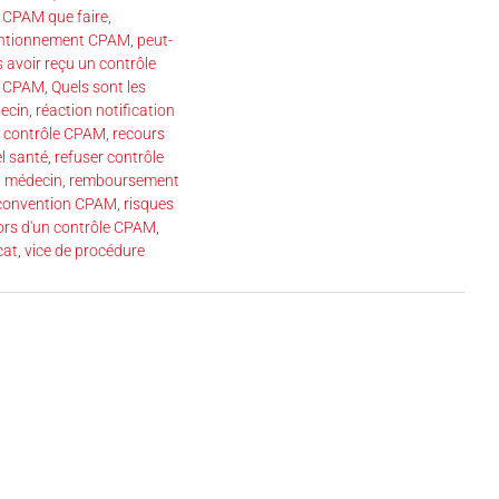
n CPAM que faire
,
entionnement CPAM
,
peut-
s avoir reçu un contrôle
la CPAM
,
Quels sont les
ecin
,
réaction notification
e contrôle CPAM
,
recours
l santé
,
refuser contrôle
 médecin
,
remboursement
 convention CPAM
,
risques
 lors d'un contrôle CPAM
,
cat
,
vice de procédure