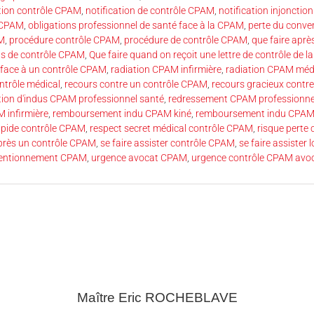
ation contrôle CPAM
,
notification de contrôle CPAM
,
notification injonctio
e CPAM
,
obligations professionnel de santé face à la CPAM
,
perte du conv
AM
,
procédure contrôle CPAM
,
procédure de contrôle CPAM
,
que faire aprè
cas de contrôle CPAM
,
Que faire quand on reçoit une lettre de contrôle de 
 face à un contrôle CPAM
,
radiation CPAM infirmière
,
radiation CPAM méd
ntrôle médical
,
recours contre un contrôle CPAM
,
recours gracieux contr
tion d'indus CPAM professionnel santé
,
redressement CPAM professionne
 infirmière
,
remboursement indu CPAM kiné
,
remboursement indu CPAM
apide contrôle CPAM
,
respect secret médical contrôle CPAM
,
risque perte
près un contrôle CPAM
,
se faire assister contrôle CPAM
,
se faire assister
ventionnement CPAM
,
urgence avocat CPAM
,
urgence contrôle CPAM avo
Maître Eric
ROCHEBLAVE