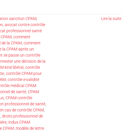
ation sanction CPAM
,
Lire la suite
on
,
avocat contre contrôle
cat professionnel santé
t CPAM
,
comment
l de la CPAM
,
comment
e la CPAM après un
 se passe un contrôle
ntester une décision de la
M kiné libéral
,
contrôle
ste
,
contrôle CPAM pour
CPAM
,
contrôle invalidité
ntrôle médical CPAM
onnel de santé
,
CPAM
us
,
CPAM contrôle
n professionnel de santé
,
 en cas de contrôle CPAM
,
M
,
droits professionnel de
ière
,
indus CPAM
ôle CPAM
,
modèle de lettre