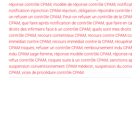
réponse contrôle CPAM
,
modèle de réponse contrôle CPAM
,
notific
notification injonction CPAM réaction
,
obligation répondre contrôl
on refuser un contrôle CPAM
,
Peut-on refuser un contrôle de la CP
CPAM
,
que faire après notification de contrôle CPAM
,
que faire en 
droits des infirmiers face à un contrôle CPAM
,
quels sont mes droits
contrôle CPAM
,
recours contentieux CPAM
,
recours contre CPAM co
immédiat contre CPAM
,
recours immédiat contre la CPAM
,
récupéra
CPAM risques
,
refuser un contrôle CPAM
,
remboursement indu CPAM
indu CPAM sage-femme
,
réponse modèle contrôle CPAM
,
réponse r
refus contrôle CPAM
,
risques suite à un contrôle CPAM
,
sanctions a
suspension conventionnement CPAM médecin
,
suspension du con
CPAM
,
vices de procédure contrôle CPAM