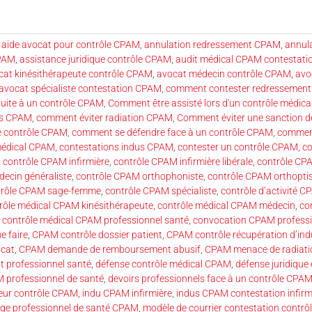
,
aide avocat pour contrôle CPAM
,
annulation redressement CPAM
,
annul
CPAM
,
assistance juridique contrôle CPAM
,
audit médical CPAM contestati
cat kinésithérapeute contrôle CPAM
,
avocat médecin contrôle CPAM
,
avo
avocat spécialiste contestation CPAM
,
comment contester redressemen
uite à un contrôle CPAM
,
Comment être assisté lors d'un contrôle médica
ns CPAM
,
comment éviter radiation CPAM
,
Comment éviter une sanction d
 contrôle CPAM
,
comment se défendre face à un contrôle CPAM
,
comment
 médical CPAM
,
contestations indus CPAM
,
contester un contrôle CPAM
,
co
,
contrôle CPAM infirmière
,
contrôle CPAM infirmière libérale
,
contrôle CPA
ecin généraliste
,
contrôle CPAM orthophoniste
,
contrôle CPAM orthopti
trôle CPAM sage-femme
,
contrôle CPAM spécialiste
,
contrôle d’activité 
rôle médical CPAM kinésithérapeute
,
contrôle médical CPAM médecin
,
co
,
contrôle médical CPAM professionnel santé
,
convocation CPAM professi
e faire
,
CPAM contrôle dossier patient
,
CPAM contrôle récupération d’ind
ocat
,
CPAM demande de remboursement abusif
,
CPAM menace de radiatio
 professionnel santé
,
défense contrôle médical CPAM
,
défense juridique
professionnel de santé
,
devoirs professionnels face à un contrôle CPA
eur contrôle CPAM
,
indu CPAM infirmière
,
indus CPAM contestation infirm
tige professionnel de santé CPAM
,
modèle de courrier contestation contr