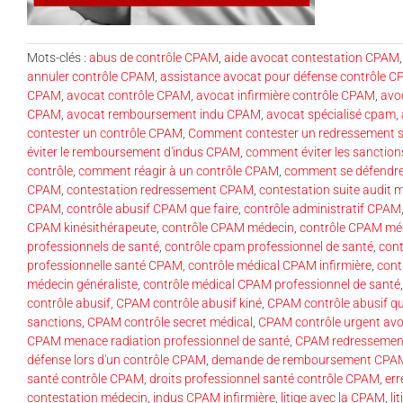
Mots-clés :
abus de contrôle CPAM
,
aide avocat contestation CPAM
annuler contrôle CPAM
,
assistance avocat pour défense contrôle 
CPAM
,
avocat contrôle CPAM
,
avocat infirmière contrôle CPAM
,
avo
CPAM
,
avocat remboursement indu CPAM
,
avocat spécialisé cpam
,
contester un contrôle CPAM
,
Comment contester un redressement s
éviter le remboursement d'indus CPAM
,
comment éviter les sanctio
contrôle
,
comment réagir à un contrôle CPAM
,
comment se défendre
CPAM
,
contestation redressement CPAM
,
contestation suite audit
CPAM
,
contrôle abusif CPAM que faire
,
contrôle administratif CPAM
CPAM kinésithérapeute
,
contrôle CPAM médecin
,
contrôle CPAM méd
professionnels de santé
,
contrôle cpam professionnel de santé
,
con
professionnelle santé CPAM
,
contrôle médical CPAM infirmière
,
cont
médecin généraliste
,
contrôle médical CPAM professionnel de santé
contrôle abusif
,
CPAM contrôle abusif kiné
,
CPAM contrôle abusif qu
sanctions
,
CPAM contrôle secret médical
,
CPAM contrôle urgent av
CPAM menace radiation professionnel de santé
,
CPAM redressement
défense lors d'un contrôle CPAM
,
demande de remboursement CPAM 
santé contrôle CPAM
,
droits professionnel santé contrôle CPAM
,
err
contestation médecin
,
indus CPAM infirmière
,
litige avec la CPAM
,
li