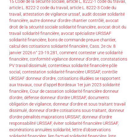
15 Code de la sécurité sociale
,
article L. 8222-1 code du travail
,
article L. 8222-2 code du travail
,
article L. 8222-3 Code du
travail
,
attestation de vigilance urssaf
,
audit dossier solidarité
financière
,
autre donneur d’ordre chantier contrôlé
,
avocat
droit de la sécurité sociale solidarité financière
,
avocat droit du
travail solidarité financière
,
avocat spécialiste URSSAF
solidarité financière
,
bons de commande preuve chantier
,
calcul des cotisations solidarité financière
,
Cass. 2e civ. 8
janvier 2026 n° 23-19.281
,
comment contester une solidarité
financière
,
conformité vigilance donneur d’ordre
,
constatations
PV travail dissimulé
,
contentieux solidarité financière pôle
social
,
contestation solidarité financière URSSAF
,
contrôle
URSSAF donneur d’ordre
,
cotisations éludées se rapportent
aux travaux
,
cour d’appel Bordeaux 1er juin 2023 solidarité
financière
,
Cour de cassation solidarité financière donneur
d’ordre
,
défense donneur d’ordre URSSAF
,
documents
obligation de vigilance
,
donneur d'ordre et sous traitant travail
dissimulé
,
donneur d’ordre cotisations sous-traitant
,
donneur
d’ordre pénalités majorations URSSAF
,
donneur d’ordre
responsabilité URSSAF
,
éviter solidarité financière URSSAF
,
exonérations annulées solidarité
,
lettre d’observations
solidarité financière
,
lien factuel solidarité financière
,
liste