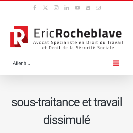
Passer
Facebook
X
Instagram
LinkedIn
YouTube
WhatsApp
Email
au
contenu
Aller à...
sous-traitance et travail
dissimulé