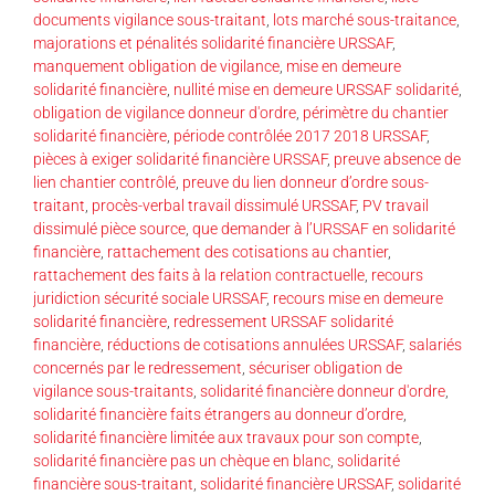
documents vigilance sous-traitant
,
lots marché sous-traitance
,
majorations et pénalités solidarité financière URSSAF
,
manquement obligation de vigilance
,
mise en demeure
solidarité financière
,
nullité mise en demeure URSSAF solidarité
,
obligation de vigilance donneur d'ordre
,
périmètre du chantier
solidarité financière
,
période contrôlée 2017 2018 URSSAF
,
pièces à exiger solidarité financière URSSAF
,
preuve absence de
lien chantier contrôlé
,
preuve du lien donneur d’ordre sous-
traitant
,
procès-verbal travail dissimulé URSSAF
,
PV travail
dissimulé pièce source
,
que demander à l’URSSAF en solidarité
financière
,
rattachement des cotisations au chantier
,
rattachement des faits à la relation contractuelle
,
recours
juridiction sécurité sociale URSSAF
,
recours mise en demeure
solidarité financière
,
redressement URSSAF solidarité
financière
,
réductions de cotisations annulées URSSAF
,
salariés
concernés par le redressement
,
sécuriser obligation de
vigilance sous-traitants
,
solidarité financière donneur d'ordre
,
solidarité financière faits étrangers au donneur d’ordre
,
solidarité financière limitée aux travaux pour son compte
,
solidarité financière pas un chèque en blanc
,
solidarité
financière sous-traitant
,
solidarité financière URSSAF
,
solidarité