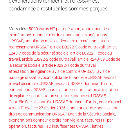
d’exonérations tombent, et l’URSSAF est
condamnée à restituer les sommes perçues.
Mots-clés :
5000 euros HT par opération
,
annulation des
exonérations donneur d’ordre
,
annulation exonérations
URSSAF
,
annulation mise en demeure urssaf
,
annulation
redressement URSSAF
,
article D8222-5 code du travail
,
article
L243-7 code de la sécurité sociale
,
article L8222-1 code du
travail
,
article L8222-2 code du travail
,
article R243-59 Code de
la sécurité sociale
,
article R8222-1 code du travail
,
attestation.de vigilance
,
avis de contrôle URSSAF
,
avis de
passage urssaf
,
avocat solidarité financière URSSAF
,
avocat
travail dissimulé URSSAF
,
avocat URSSAF donneur d'ordre
,
contentieux URSSAF sous-traitance
,
contestation attestation
de vigilance
,
contestation solidarité financière URSSAF
,
Contrôle Social
,
contrôle URSSAF donneur d’ordre
,
cour d’appel
Aix-en-Provence 27 février 2026
,
donneur d'ordre non vigilant
,
droit de communication URSSAF
,
Droit de la Sécurité Sociale
,
exonérations donneur d’ordre non vigilant
,
factures HT par
opération
,
factures TTC insuffisantes URSSAF
,
lettres