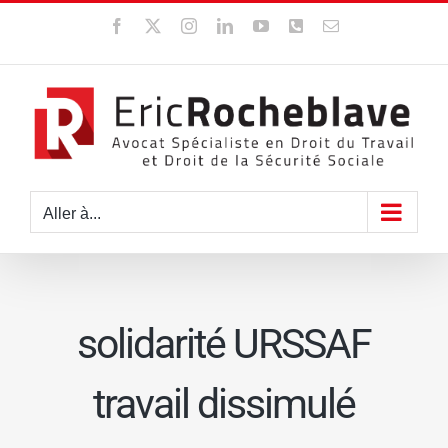
Passer
Facebook
X
Instagram
LinkedIn
YouTube
WhatsApp
Email
au
contenu
Aller à...
solidarité URSSAF
travail dissimulé