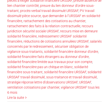
pièces à exiger solidarité financière URSSAF
,
preuve absence de
lien chantier contrôlé
,
preuve du lien donneur d’ordre sous-
traitant
,
procès-verbal travail dissimulé URSSAF
,
PV travail
dissimulé pièce source
,
que demander à l’URSSAF en solidarité
financière
,
rattachement des cotisations au chantier
,
rattachement des faits à la relation contractuelle
,
recours
juridiction sécurité sociale URSSAF
,
recours mise en demeure
solidarité financière
,
redressement URSSAF solidarité
financière
,
réductions de cotisations annulées URSSAF
,
salariés
concernés par le redressement
,
sécuriser obligation de
vigilance sous-traitants
,
solidarité financière donneur d'ordre
,
solidarité financière faits étrangers au donneur d’ordre
,
solidarité financière limitée aux travaux pour son compte
,
solidarité financière pas un chèque en blanc
,
solidarité
financière sous-traitant
,
solidarité financière URSSAF
,
solidarité
URSSAF travail dissimulé
,
sous-traitance et travail dissimulé
,
stratégie réponse lettre d’observations URSSAF
,
URSSAF
,
ventilation cotisations par chantier
,
vigilance URSSAF tous les
6 mois
Lire la suite