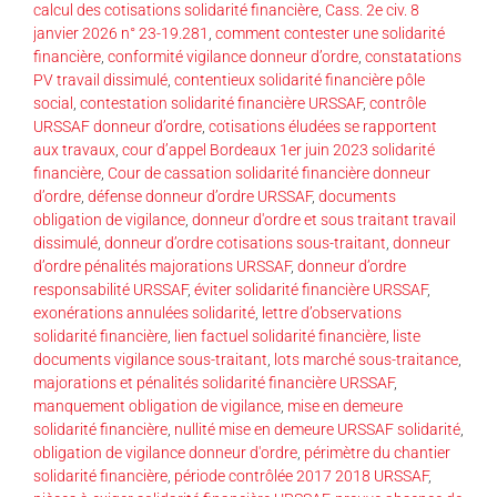
calcul des cotisations solidarité financière
,
Cass. 2e civ. 8
janvier 2026 n° 23-19.281
,
comment contester une solidarité
financière
,
conformité vigilance donneur d’ordre
,
constatations
PV travail dissimulé
,
contentieux solidarité financière pôle
social
,
contestation solidarité financière URSSAF
,
contrôle
URSSAF donneur d’ordre
,
cotisations éludées se rapportent
aux travaux
,
cour d’appel Bordeaux 1er juin 2023 solidarité
financière
,
Cour de cassation solidarité financière donneur
d’ordre
,
défense donneur d’ordre URSSAF
,
documents
obligation de vigilance
,
donneur d'ordre et sous traitant travail
dissimulé
,
donneur d’ordre cotisations sous-traitant
,
donneur
d’ordre pénalités majorations URSSAF
,
donneur d’ordre
responsabilité URSSAF
,
éviter solidarité financière URSSAF
,
exonérations annulées solidarité
,
lettre d’observations
solidarité financière
,
lien factuel solidarité financière
,
liste
documents vigilance sous-traitant
,
lots marché sous-traitance
,
majorations et pénalités solidarité financière URSSAF
,
manquement obligation de vigilance
,
mise en demeure
solidarité financière
,
nullité mise en demeure URSSAF solidarité
,
obligation de vigilance donneur d'ordre
,
périmètre du chantier
solidarité financière
,
période contrôlée 2017 2018 URSSAF
,