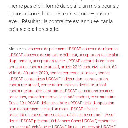
même pas été informé du délai d’un mois pour s’y
opposer, son silence reste un silence — pas un
aveu. Résultat : la contrainte est annulée, car la
créance était prescrite.
Mots-clés :
absence de paiement URSSAF
,
absence de réponse
URSSAF
,
absence de signature débiteur
,
acceptation tacite plan
d’apurement
,
acceptation tacite URSSAF
,
accord du cotisant
,
annulation contrainte urssaf
,
article 2240 code civil
,
article 65
VI loi du 30 juillet 2020
,
avocat contentieux urssaf
,
avocat
URSSAF
,
contentieux URSSAF indépendant
,
contestation
contrainte urssaf
,
contestation mise en demeure urssaf
,
contrainte annulée
,
contrainte URSSAF
,
cotisations sociales
prescrites
,
cotisations travailleur indépendant
,
crise sanitaire
Covid 19 URSSAF
,
défense contre URSSAF
,
délai d’opposition
plan d’apurement
,
délai d’un mois URSSAF
,
délai de
prescription cotisations sociales
,
délai de prescription urssaf
,
dette URSSAF prescrite
,
échéancier Covid URSSAF
,
échéancier
non accepté
,
échéancier URSSAF
,
fin de non-recevoir URSSAF
,