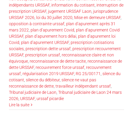
indépendants URSSAF
,
information du cotisant
,
interruption de
prescription URSSAF
,
jugement URSSAF Laon
,
jurisprudence
URSSAF 2026
,
loi du 30 juillet 2020
,
Mise en demeure URSSAF
,
opposition à contrainte urssaf
,
plan d’apurement après 31
mars 2022
,
plan d’apurement Covid
,
plan d’apurement Covid
URSSAF
,
plan d’apurement hors délai
,
plan d’apurement loi
Covid
,
plan d’apurement URSSAF
,
prescription cotisations
sociales
,
prescription dette urssaf
,
prescription recouvrement
URSSAF
,
prescription urssaf
,
reconnaissance claire et non
équivoque
,
reconnaissance de dette tacite
,
reconnaissance de
dette URSSAF
,
recouvrement force urssaf
,
recouvrement
urssaf
,
régularisation 2019 URSSAF
,
RG 25/00171
,
silence du
cotisant
,
silence du débiteur
,
silence ne vaut pas
reconnaissance de dette
,
travailleur indépendant urssaf
,
Tribunal judiciaire de Laon
,
Tribunal judiciaire de Laon 24 mars
2026
,
URSSAF
,
urssaf picardie
Lire la suite