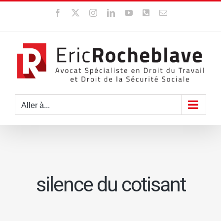
Passer
Facebook
X
Instagram
LinkedIn
YouTube
WhatsApp
Email
au
contenu
Aller à...
silence du cotisant