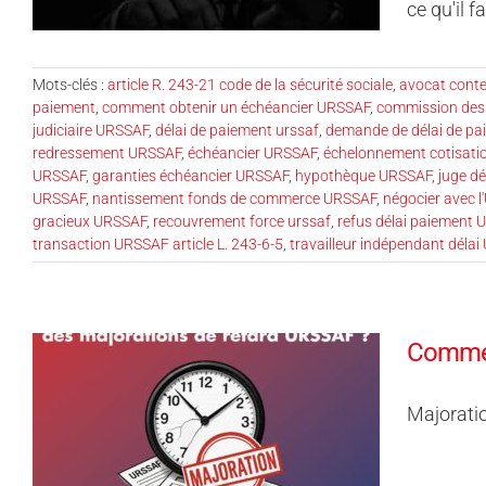
ce qu'il 
Mots-clés :
article R. 243-21 code de la sécurité sociale
,
avocat conte
paiement
,
comment obtenir un échéancier URSSAF
,
commission des 
judiciaire URSSAF
,
délai de paiement urssaf
,
demande de délai de p
redressement URSSAF
,
échéancier URSSAF
,
échelonnement cotisat
URSSAF
,
garanties échéancier URSSAF
,
hypothèque URSSAF
,
juge dé
URSSAF
,
nantissement fonds de commerce URSSAF
,
négocier avec 
gracieux URSSAF
,
recouvrement force urssaf
,
refus délai paiement
transaction URSSAF article L. 243-6-5
,
travailleur indépendant déla
Commen
Majorati