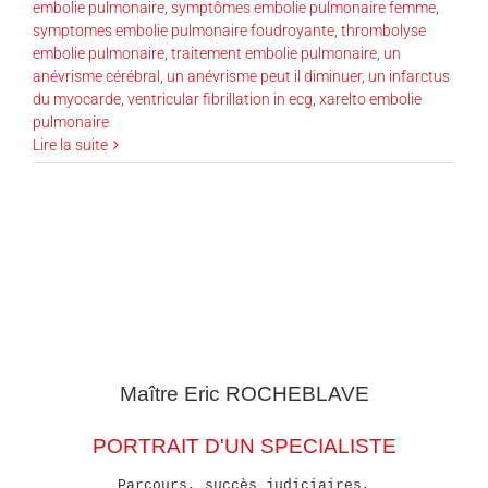
embolie pulmonaire
,
symptômes embolie pulmonaire femme
,
symptomes embolie pulmonaire foudroyante
,
thrombolyse
embolie pulmonaire
,
traitement embolie pulmonaire
,
un
anévrisme cérébral
,
un anévrisme peut il diminuer
,
un infarctus
du myocarde
,
ventricular fibrillation in ecg
,
xarelto embolie
pulmonaire
Lire la suite
Maître Eric
ROCHEBLAVE
PORTRAIT D'UN SPECIALISTE
Parcours, succès judiciaires,