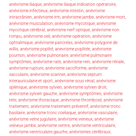
anévrisme iliaque
,
anévrisme iliaque indication opératoire
,
anévrisme infectieux
,
anévrisme intestin
,
anévrisme
intracrânien
,
anévrisme irm
,
anévrisme jambe
,
anévrisme mort
,
anévrisme musculation
,
anévrisme mycotique
,
anévrisme
mycotique cérébral
,
anévrisme nerf optique
,
anévrisme non
rompu
,
anévrisme oeil
,
anévrisme opération
,
anévrisme
ophtalmique
,
anévrisme pancréas
,
anévrisme polygone de
willis
,
anévrisme poplité
,
anevrisme poplitée
,
anévrisme
poumon
,
anévrisme pulmonaire
,
anévrisme pulmonaire
symptômes
,
anévrisme rate
,
anévrisme rein
,
anévrisme rénale
,
anévrisme rupture
,
anévrisme sacciforme
,
anévrisme
sacculaire
,
anévrisme scanner
,
anévrisme septum
interauriculaire et sport
,
anévrisme sous rénal
,
anévrisme
splénique
,
anévrisme sylvien
,
anévrisme sylvien droit
,
anévrisme sylvien gauche
,
anévrisme symptômes
,
anévrisme
tete
,
anévrisme thoracique
,
anévrisme thrombosé
,
anévrisme
traitement
,
anévrisme traitement préventif
,
anévrisme tronc
basilaire
,
anévrisme tronc coeliaque
,
anévrisme vasculaire
,
anévrisme veine jugulaire
,
anévrisme veineux
,
anévrisme
veineux jambe
,
anévrisme ventre
,
anévrisme ventriculaire
,
anévrisme ventriculaire gauche
,
anévrismes cérébraux
,