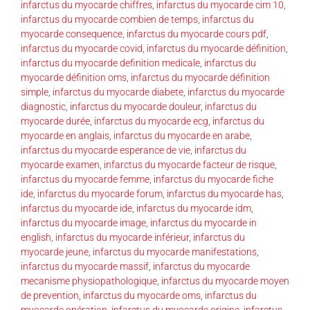
infarctus du myocarde chiffres
,
infarctus du myocarde cim 10
,
infarctus du myocarde combien de temps
,
infarctus du
myocarde consequence
,
infarctus du myocarde cours pdf
,
infarctus du myocarde covid
,
infarctus du myocarde définition
,
infarctus du myocarde definition medicale
,
infarctus du
myocarde définition oms
,
infarctus du myocarde définition
simple
,
infarctus du myocarde diabete
,
infarctus du myocarde
diagnostic
,
infarctus du myocarde douleur
,
infarctus du
myocarde durée
,
infarctus du myocarde ecg
,
infarctus du
myocarde en anglais
,
infarctus du myocarde en arabe
,
infarctus du myocarde esperance de vie
,
infarctus du
myocarde examen
,
infarctus du myocarde facteur de risque
,
infarctus du myocarde femme
,
infarctus du myocarde fiche
ide
,
infarctus du myocarde forum
,
infarctus du myocarde has
,
infarctus du myocarde ide
,
infarctus du myocarde idm
,
infarctus du myocarde image
,
infarctus du myocarde in
english
,
infarctus du myocarde inférieur
,
infarctus du
myocarde jeune
,
infarctus du myocarde manifestations
,
infarctus du myocarde massif
,
infarctus du myocarde
mecanisme physiopathologique
,
infarctus du myocarde moyen
de prevention
,
infarctus du myocarde oms
,
infarctus du
myocarde opération
,
infarctus du myocarde origine
,
infarctus