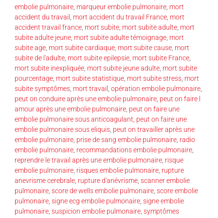
embolie pulmonaire
,
marqueur embolie pulmonaire
,
mort
accident du travail
,
mort accident du travail France
,
mort
accident travail france
,
mort subite
,
mort subite adulte
,
mort
subite adulte jeune
,
mort subite adulte témoignage
,
mort
subite age
,
mort subite cardiaque
,
mort subite cause
,
mort
subite de l'adulte
,
mort subite epilepsie
,
mort subite France
,
mort subite inexpliquée
,
mort subite jeune adulte
,
mort subite
pourcentage
,
mort subite statistique
,
mort subite stress
,
mort
subite symptômes
,
mort travail
,
opération embolie pulmonaire
,
peut on conduire après une embolie pulmonaire
,
peut on faire l
amour après une embolie pulmonaire
,
peut on faire une
embolie pulmonaire sous anticoagulant
,
peut on faire une
embolie pulmonaire sous eliquis
,
peut on travailler après une
embolie pulmonaire
,
prise de sang embolie pulmonaire
,
radio
embolie pulmonaire
,
recommandations embolie pulmonaire
,
reprendre le travail après une embolie pulmonaire
,
risque
embolie pulmonaire
,
risques embolie pulmonaire
,
rupture
anevrisme cerebrale
,
rupture d'anévrisme
,
scanner embolie
pulmonaire
,
score de wells embolie pulmonaire
,
score embolie
pulmonaire
,
signe ecg embolie pulmonaire
,
signe embolie
pulmonaire
,
suspicion embolie pulmonaire
,
symptômes