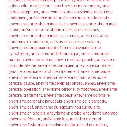
pulmonaire
,
ameli hérault
,
ameli herault mon compte
,
ameli
herault telephone
,
aneurysm nirvana
,
anévrisme
,
anévrisme
abdominal
,
anévrisme aorte
,
anévrisme aorte abdominale
,
anévrisme aorte abdominale âge
,
anévrisme aorte abdominale
cause
,
anévrisme aorte abdominale signes cliniques
,
anévrisme aorte abdominale sous rénale
,
anévrisme aorte
abdominale traitement
,
anévrisme aorte ascendante
,
anévrisme aorte ascendante 40mm
,
anévrisme aorte
symptômes
,
anévrisme aorte thoracique
,
anévrisme artère
iliaque
,
anévrisme artériel
,
anévrisme bras gauche
,
anévrisme
carotide interne
,
anévrisme carotidien
,
anévrisme carotidien
gauche
,
anévrisme carotidien traitement
,
anévrisme cause
,
anévrisme cérébral
,
anevrisme cerebral 3mm
,
anévrisme
cérébral cause
,
anévrisme cérébral conséquences
,
anévrisme
cérébral opération
,
anévrisme cérébral symptômes
,
anévrisme
cérébral traitement
,
anévrisme coeur
,
anévrisme coronaire
,
anévrisme coronaire kawasaki
,
anévrisme de la carotide
,
anévrisme def
,
anévrisme du septum interauriculaire
,
anévrisme en anglais
,
anévrisme en arabe
,
anévrisme estomac
,
anévrisme fémoral
,
anévrisme foie
,
anévrisme frontal
,
anévrisme fusiforme
,
anevrisme geant
,
anévrisme genou
,