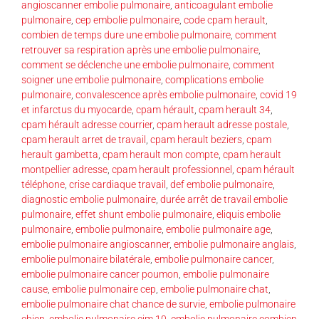
angioscanner embolie pulmonaire
,
anticoagulant embolie
pulmonaire
,
cep embolie pulmonaire
,
code cpam herault
,
combien de temps dure une embolie pulmonaire
,
comment
retrouver sa respiration après une embolie pulmonaire
,
comment se déclenche une embolie pulmonaire
,
comment
soigner une embolie pulmonaire
,
complications embolie
pulmonaire
,
convalescence après embolie pulmonaire
,
covid 19
et infarctus du myocarde
,
cpam hérault
,
cpam herault 34
,
cpam hérault adresse courrier
,
cpam herault adresse postale
,
cpam herault arret de travail
,
cpam herault beziers
,
cpam
herault gambetta
,
cpam herault mon compte
,
cpam herault
montpellier adresse
,
cpam herault professionnel
,
cpam hérault
téléphone
,
crise cardiaque travail
,
def embolie pulmonaire
,
diagnostic embolie pulmonaire
,
durée arrêt de travail embolie
pulmonaire
,
effet shunt embolie pulmonaire
,
eliquis embolie
pulmonaire
,
embolie pulmonaire
,
embolie pulmonaire age
,
embolie pulmonaire angioscanner
,
embolie pulmonaire anglais
,
embolie pulmonaire bilatérale
,
embolie pulmonaire cancer
,
embolie pulmonaire cancer poumon
,
embolie pulmonaire
cause
,
embolie pulmonaire cep
,
embolie pulmonaire chat
,
embolie pulmonaire chat chance de survie
,
embolie pulmonaire
chien
,
embolie pulmonaire cim 10
,
embolie pulmonaire combien