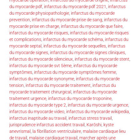
du myocarde pdf
,
infarctus du myocarde pdf 2021
,
infarctus
du myocarde physiopathologie
,
infarctus du myocarde
prevention
,
infarctus du myocarde prise de sang
,
infarctus du
myocarde prise en charge
,
infarctus du myocarde que faire
,
infarctus du myocarde risques
,
infarctus du myocarde risques
et complications
,
infarctus du myocarde schéma
,
infarctus du
myocarde septal
,
infarctus du myocarde sequelles
,
infarctus
du myocarde signes
,
infarctus du myocarde signes cliniques
,
infarctus du myocarde silencieux
,
infarctus du myocarde stent
,
infarctus du myocarde svt 5ème
,
infarctus du myocarde
symptômes
,
infarctus du myocarde symptômes femme
,
infarctus du myocarde synonyme
,
infarctus du myocarde
tension
,
infarctus du myocarde traitement
,
infarctus du
myocarde traitement chirurgical
,
infarctus du myocarde
traitement urgence
,
infarctus du myocarde troponine
,
infarctus du myocarde type 2
,
infarctus du myocarde urgence
,
infarctus du myocarde video
,
infarctus du myocarde wikipedia
,
infarctus inaptitude au travail
,
infarctus stress travail
,
jurisprudence infarctus accident travail
,
Karōshi
,
kyste
anevrismal
,
la fibrillation ventriculaire
,
malaise cardiaque lieu
de travail
,
malaise cardiaque travail
,
marcher après une