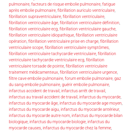
pulmonaire
,
facteurs de risque embolie pulmonaire
,
fatigue
après embolie pulmonaire
,
fibrillation auriculo ventriculaire
,
fibrillation supraventriculaire
,
fibrillation ventriculaire
,
fibrillation ventriculaire âge
,
fibrillation ventriculaire définition
,
fibrillation ventriculaire ecg
,
fibrillation ventriculaire gauche
,
fibrillation ventriculaire idiopathique
,
fibrillation ventriculaire
opération
,
fibrillation ventriculaire prise en charge
,
fibrillation
ventriculaire scope
,
fibrillation ventriculaire symptômes
,
fibrillation ventriculaire tachycardie ventriculaire
,
fibrillation
ventriculaire tachycardie ventriculaire ecg
,
fibrillation
ventriculaire torsade de pointe
,
fibrillation ventriculaire
traitement médicamenteux
,
fibrillation ventriculaire urgence
,
filtre cave embolie pulmonaire
,
forum embolie pulmonaire
,
gaz
du sang embolie pulmonaire
,
guérir embolie pulmonaire
,
infarctus accident de travail
,
infarctus arrêt de travail
,
infarctus au travail accident de travail
,
infarctus du myocarde
,
infarctus du myocarde âge
,
infarctus du myocarde age moyen
,
infarctus du myocarde aigu
,
infarctus du myocarde antérieur
,
infarctus du myocarde autre nom
,
infarctus du myocarde bilan
biologique
,
infarctus du myocarde biologie
,
infarctus du
myocarde causes
,
infarctus du myocarde chez la femme
,