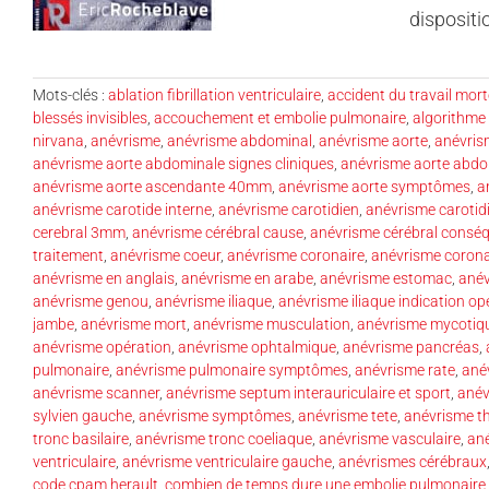
dispositio
Mots-clés :
ablation fibrillation ventriculaire
,
accident du travail mort
blessés invisibles
,
accouchement et embolie pulmonaire
,
algorithme
nirvana
,
anévrisme
,
anévrisme abdominal
,
anévrisme aorte
,
anévris
anévrisme aorte abdominale signes cliniques
,
anévrisme aorte abdo
anévrisme aorte ascendante 40mm
,
anévrisme aorte symptômes
,
a
anévrisme carotide interne
,
anévrisme carotidien
,
anévrisme carotid
cerebral 3mm
,
anévrisme cérébral cause
,
anévrisme cérébral consé
traitement
,
anévrisme coeur
,
anévrisme coronaire
,
anévrisme corona
anévrisme en anglais
,
anévrisme en arabe
,
anévrisme estomac
,
anév
anévrisme genou
,
anévrisme iliaque
,
anévrisme iliaque indication op
jambe
,
anévrisme mort
,
anévrisme musculation
,
anévrisme mycotiq
anévrisme opération
,
anévrisme ophtalmique
,
anévrisme pancréas
,
pulmonaire
,
anévrisme pulmonaire symptômes
,
anévrisme rate
,
ané
anévrisme scanner
,
anévrisme septum interauriculaire et sport
,
anév
sylvien gauche
,
anévrisme symptômes
,
anévrisme tete
,
anévrisme t
tronc basilaire
,
anévrisme tronc coeliaque
,
anévrisme vasculaire
,
ané
ventriculaire
,
anévrisme ventriculaire gauche
,
anévrismes cérébraux
code cpam herault
,
combien de temps dure une embolie pulmonaire