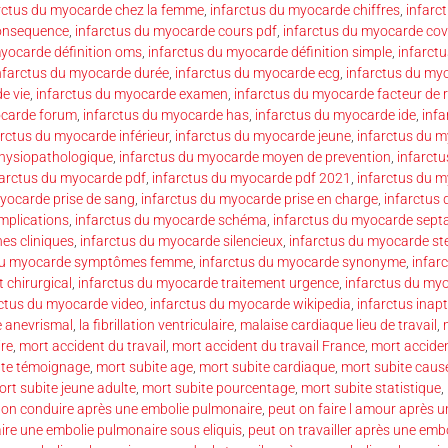
rctus du myocarde chez la femme
,
infarctus du myocarde chiffres
,
infarc
consequence
,
infarctus du myocarde cours pdf
,
infarctus du myocarde cov
myocarde définition oms
,
infarctus du myocarde définition simple
,
infarct
nfarctus du myocarde durée
,
infarctus du myocarde ecg
,
infarctus du my
e vie
,
infarctus du myocarde examen
,
infarctus du myocarde facteur de 
ocarde forum
,
infarctus du myocarde has
,
infarctus du myocarde ide
,
inf
arctus du myocarde inférieur
,
infarctus du myocarde jeune
,
infarctus du 
hysiopathologique
,
infarctus du myocarde moyen de prevention
,
infarct
farctus du myocarde pdf
,
infarctus du myocarde pdf 2021
,
infarctus du 
yocarde prise de sang
,
infarctus du myocarde prise en charge
,
infarctus 
mplications
,
infarctus du myocarde schéma
,
infarctus du myocarde septa
es cliniques
,
infarctus du myocarde silencieux
,
infarctus du myocarde st
 du myocarde symptômes femme
,
infarctus du myocarde synonyme
,
infar
 chirurgical
,
infarctus du myocarde traitement urgence
,
infarctus du my
rctus du myocarde video
,
infarctus du myocarde wikipedia
,
infarctus inapt
e anevrismal
,
la fibrillation ventriculaire
,
malaise cardiaque lieu de travail
,
re
,
mort accident du travail
,
mort accident du travail France
,
mort acciden
lte témoignage
,
mort subite age
,
mort subite cardiaque
,
mort subite caus
rt subite jeune adulte
,
mort subite pourcentage
,
mort subite statistique
,
 on conduire après une embolie pulmonaire
,
peut on faire l amour après 
aire une embolie pulmonaire sous eliquis
,
peut on travailler après une emb