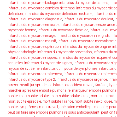
infarctus du myocarde biologie
,
infarctus du myocarde causes
,
infa
infarctus du myocarde combien de temps
,
infarctus du myocarde 
définition
,
infarctus du myocarde definition medicale
,
infarctus du 
infarctus du myocarde diagnostic
,
infarctus du myocarde douleur
,
i
infarctus du myocarde en arabe
,
infarctus du myocarde esperance d
myocarde femme
,
infarctus du myocarde fiche ide
,
infarctus du my
infarctus du myocarde image
,
infarctus du myocarde in english
,
inf
infarctus du myocarde massif
,
infarctus du myocarde mecanisme p
infarctus du myocarde opération
,
infarctus du myocarde origine
,
in
physiopathologie
,
infarctus du myocarde prevention
,
infarctus du m
infarctus du myocarde risques
,
infarctus du myocarde risques et co
sequelles
,
infarctus du myocarde signes
,
infarctus du myocarde sign
myocarde svt 5ème
,
infarctus du myocarde symptômes
,
infarctus
infarctus du myocarde traitement
,
infarctus du myocarde traitement
infarctus du myocarde type 2
,
infarctus du myocarde urgence
,
infa
stress travail
,
jurisprudence infarctus accident travail
,
Karōshi
,
kyst
marcher après une embolie pulmonaire
,
marqueur embolie pulmonai
subite
,
mort subite adulte
,
mort subite adulte jeune
,
mort subite adu
mort subite epilepsie
,
mort subite France
,
mort subite inexpliquée
,
mo
subite symptômes
,
mort travail
,
opération embolie pulmonaire
,
peut
peut on faire une embolie pulmonaire sous anticoagulant
,
peut on f