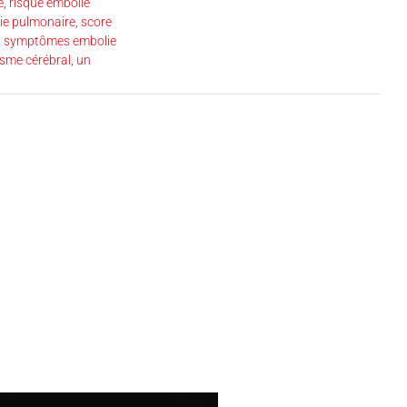
e
,
risque embolie
lie pulmonaire
,
score
,
symptômes embolie
isme cérébral
,
un