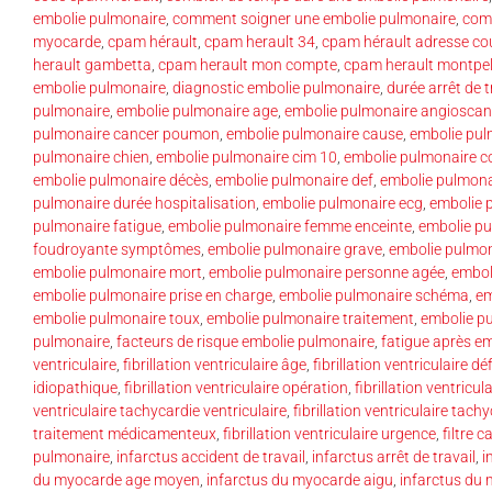
embolie pulmonaire
,
comment soigner une embolie pulmonaire
,
comp
myocarde
,
cpam hérault
,
cpam herault 34
,
cpam hérault adresse cou
herault gambetta
,
cpam herault mon compte
,
cpam herault montpel
embolie pulmonaire
,
diagnostic embolie pulmonaire
,
durée arrêt de 
pulmonaire
,
embolie pulmonaire age
,
embolie pulmonaire angioscan
pulmonaire cancer poumon
,
embolie pulmonaire cause
,
embolie pul
pulmonaire chien
,
embolie pulmonaire cim 10
,
embolie pulmonaire c
embolie pulmonaire décès
,
embolie pulmonaire def
,
embolie pulmonai
pulmonaire durée hospitalisation
,
embolie pulmonaire ecg
,
embolie 
pulmonaire fatigue
,
embolie pulmonaire femme enceinte
,
embolie pu
foudroyante symptômes
,
embolie pulmonaire grave
,
embolie pulmon
embolie pulmonaire mort
,
embolie pulmonaire personne agée
,
embol
embolie pulmonaire prise en charge
,
embolie pulmonaire schéma
,
em
embolie pulmonaire toux
,
embolie pulmonaire traitement
,
embolie pu
pulmonaire
,
facteurs de risque embolie pulmonaire
,
fatigue après e
ventriculaire
,
fibrillation ventriculaire âge
,
fibrillation ventriculaire dé
idiopathique
,
fibrillation ventriculaire opération
,
fibrillation ventricul
ventriculaire tachycardie ventriculaire
,
fibrillation ventriculaire tach
traitement médicamenteux
,
fibrillation ventriculaire urgence
,
filtre 
pulmonaire
,
infarctus accident de travail
,
infarctus arrêt de travail
,
i
du myocarde age moyen
,
infarctus du myocarde aigu
,
infarctus du 