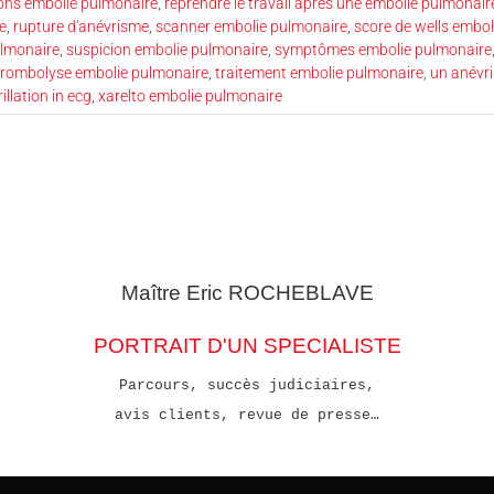
ns embolie pulmonaire
,
reprendre le travail après une embolie pulmonair
e
,
rupture d'anévrisme
,
scanner embolie pulmonaire
,
score de wells embo
ulmonaire
,
suspicion embolie pulmonaire
,
symptômes embolie pulmonaire
hrombolyse embolie pulmonaire
,
traitement embolie pulmonaire
,
un anévr
rillation in ecg
,
xarelto embolie pulmonaire
Maître Eric
ROCHEBLAVE
PORTRAIT D'UN SPECIALISTE
Parcours, succès judiciaires,
avis clients, revue de presse…