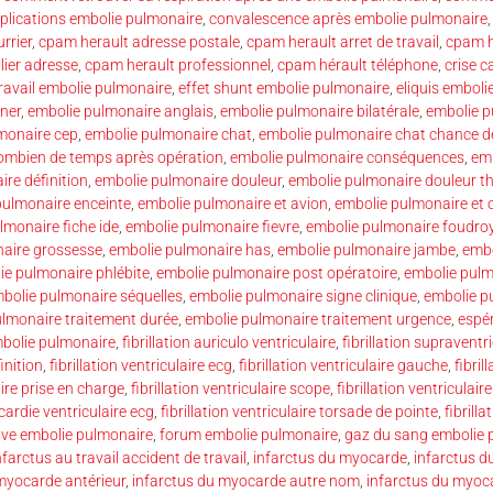
lications embolie pulmonaire
,
convalescence après embolie pulmonaire
rrier
,
cpam herault adresse postale
,
cpam herault arret de travail
,
cpam h
lier adresse
,
cpam herault professionnel
,
cpam hérault téléphone
,
crise c
travail embolie pulmonaire
,
effet shunt embolie pulmonaire
,
eliquis emboli
ner
,
embolie pulmonaire anglais
,
embolie pulmonaire bilatérale
,
embolie p
monaire cep
,
embolie pulmonaire chat
,
embolie pulmonaire chat chance de
ombien de temps après opération
,
embolie pulmonaire conséquences
,
emb
re définition
,
embolie pulmonaire douleur
,
embolie pulmonaire douleur t
pulmonaire enceinte
,
embolie pulmonaire et avion
,
embolie pulmonaire et 
lmonaire fiche ide
,
embolie pulmonaire fievre
,
embolie pulmonaire foudro
aire grossesse
,
embolie pulmonaire has
,
embolie pulmonaire jambe
,
embo
ie pulmonaire phlébite
,
embolie pulmonaire post opératoire
,
embolie pulm
bolie pulmonaire séquelles
,
embolie pulmonaire signe clinique
,
embolie 
lmonaire traitement durée
,
embolie pulmonaire traitement urgence
,
espér
mbolie pulmonaire
,
fibrillation auriculo ventriculaire
,
fibrillation supraventr
finition
,
fibrillation ventriculaire ecg
,
fibrillation ventriculaire gauche
,
fibril
aire prise en charge
,
fibrillation ventriculaire scope
,
fibrillation ventricula
ycardie ventriculaire ecg
,
fibrillation ventriculaire torsade de pointe
,
fibrilla
cave embolie pulmonaire
,
forum embolie pulmonaire
,
gaz du sang embolie 
nfarctus au travail accident de travail
,
infarctus du myocarde
,
infarctus 
myocarde antérieur
,
infarctus du myocarde autre nom
,
infarctus du myoca