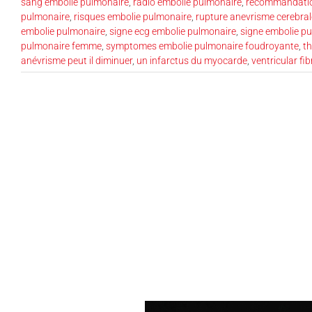
sang embolie pulmonaire
,
radio embolie pulmonaire
,
recommandatio
pulmonaire
,
risques embolie pulmonaire
,
rupture anevrisme cerebral
embolie pulmonaire
,
signe ecg embolie pulmonaire
,
signe embolie p
pulmonaire femme
,
symptomes embolie pulmonaire foudroyante
,
t
anévrisme peut il diminuer
,
un infarctus du myocarde
,
ventricular fib