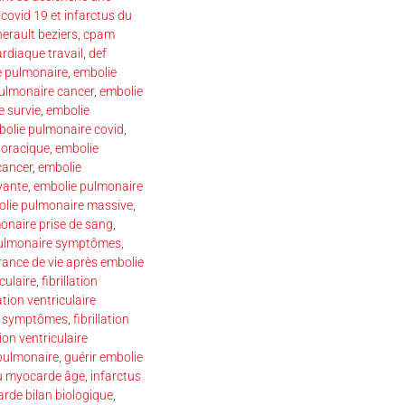
,
covid 19 et infarctus du
erault beziers
,
cpam
ardiaque travail
,
def
e pulmonaire
,
embolie
ulmonaire cancer
,
embolie
 survie
,
embolie
olie pulmonaire covid
,
horacique
,
embolie
cancer
,
embolie
yante
,
embolie pulmonaire
lie pulmonaire massive
,
onaire prise de sang
,
pulmonaire symptômes
,
ance de vie après embolie
iculaire
,
fibrillation
lation ventriculaire
ire symptômes
,
fibrillation
tion ventriculaire
pulmonaire
,
guérir embolie
du myocarde âge
,
infarctus
rde bilan biologique
,