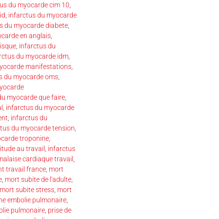
tus du myocarde cim 10
,
id
,
infarctus du myocarde
us du myocarde diabete
,
ocarde en anglais
,
risque
,
infarctus du
arctus du myocarde idm
,
myocarde manifestations
,
us du myocarde oms
,
myocarde
du myocarde que faire
,
l
,
infarctus du myocarde
ent
,
infarctus du
ctus du myocarde tension
,
ocarde troponine
,
itude au travail
,
infarctus
malaise cardiaque travail
,
t travail france
,
mort
e
,
mort subite de l'adulte
,
mort subite stress
,
mort
une embolie pulmonaire
,
olie pulmonaire
,
prise de