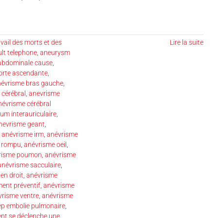
vail des morts et des
Lire la suite
ult telephone
,
aneurysm
abdominale cause
,
orte ascendante
,
évrisme bras gauche
,
 cérébral
,
anevrisme
névrisme cérébral
um interauriculaire
,
nevrisme geant
,
,
anévrisme irm
,
anévrisme
n rompu
,
anévrisme oeil
,
risme poumon
,
anévrisme
anévrisme sacculaire
,
en droit
,
anévrisme
ment préventif
,
anévrisme
vrisme ventre
,
anévrisme
ep embolie pulmonaire
,
t se déclenche une