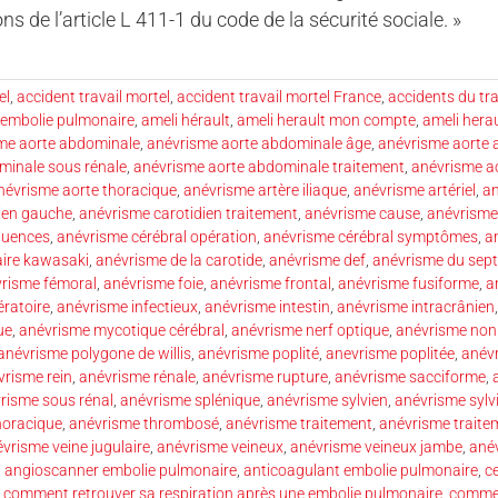
ns de l’article L 411-1 du code de la sécurité sociale. »
el
,
accident travail mortel
,
accident travail mortel France
,
accidents du tra
 embolie pulmonaire
,
ameli hérault
,
ameli herault mon compte
,
ameli hera
me aorte abdominale
,
anévrisme aorte abdominale âge
,
anévrisme aorte 
minale sous rénale
,
anévrisme aorte abdominale traitement
,
anévrisme a
névrisme aorte thoracique
,
anévrisme artère iliaque
,
anévrisme artériel
,
an
ien gauche
,
anévrisme carotidien traitement
,
anévrisme cause
,
anévrisme
quences
,
anévrisme cérébral opération
,
anévrisme cérébral symptômes
,
a
ire kawasaki
,
anévrisme de la carotide
,
anévrisme def
,
anévrisme du sept
risme fémoral
,
anévrisme foie
,
anévrisme frontal
,
anévrisme fusiforme
,
a
ératoire
,
anévrisme infectieux
,
anévrisme intestin
,
anévrisme intracrânien
ue
,
anévrisme mycotique cérébral
,
anévrisme nerf optique
,
anévrisme no
anévrisme polygone de willis
,
anévrisme poplité
,
anevrisme poplitée
,
anév
vrisme rein
,
anévrisme rénale
,
anévrisme rupture
,
anévrisme sacciforme
,
risme sous rénal
,
anévrisme splénique
,
anévrisme sylvien
,
anévrisme sylvi
horacique
,
anévrisme thrombosé
,
anévrisme traitement
,
anévrisme traite
vrisme veine jugulaire
,
anévrisme veineux
,
anévrisme veineux jambe
,
ané
,
angioscanner embolie pulmonaire
,
anticoagulant embolie pulmonaire
,
c
,
comment retrouver sa respiration après une embolie pulmonaire
,
commen