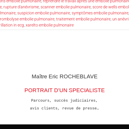
ns embolie pulmonaire
,
reprendre le travail après une embolie pulmonair
e
,
rupture d'anévrisme
,
scanner embolie pulmonaire
,
score de wells embo
ulmonaire
,
suspicion embolie pulmonaire
,
symptômes embolie pulmonaire
hrombolyse embolie pulmonaire
,
traitement embolie pulmonaire
,
un anévr
rillation in ecg
,
xarelto embolie pulmonaire
Maître Eric
ROCHEBLAVE
PORTRAIT D'UN SPECIALISTE
Parcours, succès judiciaires,
avis clients, revue de presse…