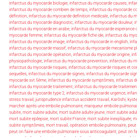
infarctus du myocarde biologie
,
infarctus du myocarde causes
,
infa
infarctus du myocarde combien de temps
,
infarctus du myocarde 
définition
,
infarctus du myocarde definition medicale
,
infarctus du 
infarctus du myocarde diagnostic
,
infarctus du myocarde douleur
,
i
infarctus du myocarde en arabe
,
infarctus du myocarde esperance d
myocarde femme
,
infarctus du myocarde fiche ide
,
infarctus du my
infarctus du myocarde image
,
infarctus du myocarde in english
,
inf
infarctus du myocarde massif
,
infarctus du myocarde mecanisme p
infarctus du myocarde opération
,
infarctus du myocarde origine
,
in
physiopathologie
,
infarctus du myocarde prevention
,
infarctus du m
infarctus du myocarde risques
,
infarctus du myocarde risques et co
sequelles
,
infarctus du myocarde signes
,
infarctus du myocarde sign
myocarde svt 5ème
,
infarctus du myocarde symptômes
,
infarctus
infarctus du myocarde traitement
,
infarctus du myocarde traitement
infarctus du myocarde type 2
,
infarctus du myocarde urgence
,
infa
stress travail
,
jurisprudence infarctus accident travail
,
Karōshi
,
kyst
marcher après une embolie pulmonaire
,
marqueur embolie pulmonai
subite
,
mort subite adulte
,
mort subite adulte jeune
,
mort subite adu
mort subite epilepsie
,
mort subite France
,
mort subite inexpliquée
,
mo
subite symptômes
,
mort travail
,
opération embolie pulmonaire
,
peut
peut on faire une embolie pulmonaire sous anticoagulant
,
peut on f