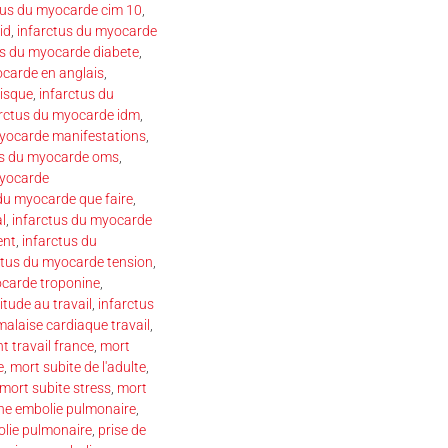
tus du myocarde cim 10
,
id
,
infarctus du myocarde
us du myocarde diabete
,
ocarde en anglais
,
risque
,
infarctus du
arctus du myocarde idm
,
myocarde manifestations
,
us du myocarde oms
,
myocarde
du myocarde que faire
,
l
,
infarctus du myocarde
ent
,
infarctus du
ctus du myocarde tension
,
ocarde troponine
,
itude au travail
,
infarctus
malaise cardiaque travail
,
t travail france
,
mort
e
,
mort subite de l'adulte
,
mort subite stress
,
mort
une embolie pulmonaire
,
olie pulmonaire
,
prise de