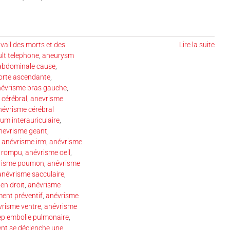
vail des morts et des
Lire la suite
ult telephone
,
aneurysm
abdominale cause
,
orte ascendante
,
évrisme bras gauche
,
 cérébral
,
anevrisme
névrisme cérébral
um interauriculaire
,
nevrisme geant
,
,
anévrisme irm
,
anévrisme
n rompu
,
anévrisme oeil
,
risme poumon
,
anévrisme
anévrisme sacculaire
,
en droit
,
anévrisme
ment préventif
,
anévrisme
vrisme ventre
,
anévrisme
ep embolie pulmonaire
,
t se déclenche une