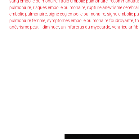
sang embolie pulmonaire
,
radio embolie pulmonaire
,
recommandatio
pulmonaire
,
risques embolie pulmonaire
,
rupture anevrisme cerebral
embolie pulmonaire
,
signe ecg embolie pulmonaire
,
signe embolie p
pulmonaire femme
,
symptomes embolie pulmonaire foudroyante
,
t
anévrisme peut il diminuer
,
un infarctus du myocarde
,
ventricular fib