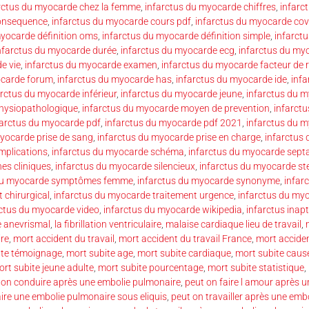
rctus du myocarde chez la femme
,
infarctus du myocarde chiffres
,
infarc
consequence
,
infarctus du myocarde cours pdf
,
infarctus du myocarde cov
myocarde définition oms
,
infarctus du myocarde définition simple
,
infarct
nfarctus du myocarde durée
,
infarctus du myocarde ecg
,
infarctus du my
e vie
,
infarctus du myocarde examen
,
infarctus du myocarde facteur de 
ocarde forum
,
infarctus du myocarde has
,
infarctus du myocarde ide
,
inf
arctus du myocarde inférieur
,
infarctus du myocarde jeune
,
infarctus du 
hysiopathologique
,
infarctus du myocarde moyen de prevention
,
infarct
farctus du myocarde pdf
,
infarctus du myocarde pdf 2021
,
infarctus du 
yocarde prise de sang
,
infarctus du myocarde prise en charge
,
infarctus 
mplications
,
infarctus du myocarde schéma
,
infarctus du myocarde septa
es cliniques
,
infarctus du myocarde silencieux
,
infarctus du myocarde st
 du myocarde symptômes femme
,
infarctus du myocarde synonyme
,
infar
 chirurgical
,
infarctus du myocarde traitement urgence
,
infarctus du my
rctus du myocarde video
,
infarctus du myocarde wikipedia
,
infarctus inapt
e anevrismal
,
la fibrillation ventriculaire
,
malaise cardiaque lieu de travail
,
re
,
mort accident du travail
,
mort accident du travail France
,
mort acciden
lte témoignage
,
mort subite age
,
mort subite cardiaque
,
mort subite caus
rt subite jeune adulte
,
mort subite pourcentage
,
mort subite statistique
,
 on conduire après une embolie pulmonaire
,
peut on faire l amour après 
aire une embolie pulmonaire sous eliquis
,
peut on travailler après une emb