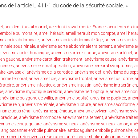
ns de l’article L 411-1 du code de la sécurité sociale. »
el
,
accident travail mortel
,
accident travail mortel France
,
accidents du tra
 embolie pulmonaire
,
ameli hérault
,
ameli herault mon compte
,
ameli hera
me aorte abdominale
,
anévrisme aorte abdominale âge
,
anévrisme aorte 
minale sous rénale
,
anévrisme aorte abdominale traitement
,
anévrisme a
névrisme aorte thoracique
,
anévrisme artère iliaque
,
anévrisme artériel
,
an
ien gauche
,
anévrisme carotidien traitement
,
anévrisme cause
,
anévrisme
quences
,
anévrisme cérébral opération
,
anévrisme cérébral symptômes
,
a
ire kawasaki
,
anévrisme de la carotide
,
anévrisme def
,
anévrisme du sept
risme fémoral
,
anévrisme foie
,
anévrisme frontal
,
anévrisme fusiforme
,
a
ératoire
,
anévrisme infectieux
,
anévrisme intestin
,
anévrisme intracrânien
ue
,
anévrisme mycotique cérébral
,
anévrisme nerf optique
,
anévrisme no
anévrisme polygone de willis
,
anévrisme poplité
,
anevrisme poplitée
,
anév
vrisme rein
,
anévrisme rénale
,
anévrisme rupture
,
anévrisme sacciforme
,
risme sous rénal
,
anévrisme splénique
,
anévrisme sylvien
,
anévrisme sylvi
horacique
,
anévrisme thrombosé
,
anévrisme traitement
,
anévrisme traite
vrisme veine jugulaire
,
anévrisme veineux
,
anévrisme veineux jambe
,
ané
,
angioscanner embolie pulmonaire
,
anticoagulant embolie pulmonaire
,
c
,
comment retrouver sa respiration après une embolie pulmonaire
,
commen