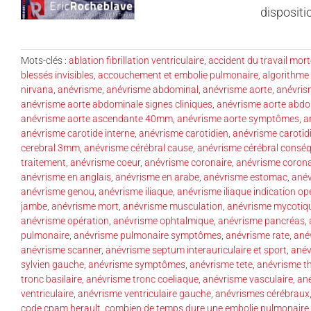
dispositio
Mots-clés :
ablation fibrillation ventriculaire
,
accident du travail mort
blessés invisibles
,
accouchement et embolie pulmonaire
,
algorithme
nirvana
,
anévrisme
,
anévrisme abdominal
,
anévrisme aorte
,
anévris
anévrisme aorte abdominale signes cliniques
,
anévrisme aorte abdo
anévrisme aorte ascendante 40mm
,
anévrisme aorte symptômes
,
a
anévrisme carotide interne
,
anévrisme carotidien
,
anévrisme carotid
cerebral 3mm
,
anévrisme cérébral cause
,
anévrisme cérébral consé
traitement
,
anévrisme coeur
,
anévrisme coronaire
,
anévrisme corona
anévrisme en anglais
,
anévrisme en arabe
,
anévrisme estomac
,
anév
anévrisme genou
,
anévrisme iliaque
,
anévrisme iliaque indication op
jambe
,
anévrisme mort
,
anévrisme musculation
,
anévrisme mycotiq
anévrisme opération
,
anévrisme ophtalmique
,
anévrisme pancréas
,
pulmonaire
,
anévrisme pulmonaire symptômes
,
anévrisme rate
,
ané
anévrisme scanner
,
anévrisme septum interauriculaire et sport
,
anév
sylvien gauche
,
anévrisme symptômes
,
anévrisme tete
,
anévrisme t
tronc basilaire
,
anévrisme tronc coeliaque
,
anévrisme vasculaire
,
ané
ventriculaire
,
anévrisme ventriculaire gauche
,
anévrismes cérébraux
code cpam herault
,
combien de temps dure une embolie pulmonaire