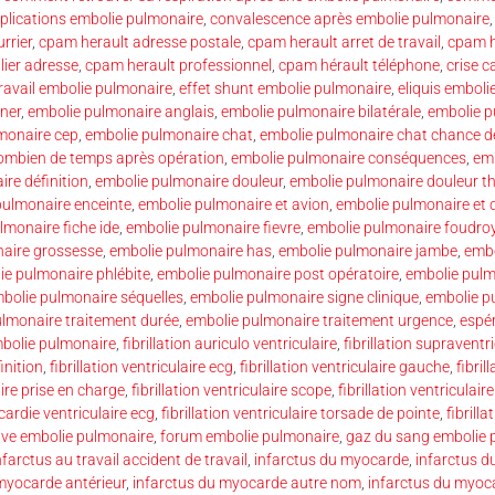
lications embolie pulmonaire
,
convalescence après embolie pulmonaire
rrier
,
cpam herault adresse postale
,
cpam herault arret de travail
,
cpam h
lier adresse
,
cpam herault professionnel
,
cpam hérault téléphone
,
crise c
travail embolie pulmonaire
,
effet shunt embolie pulmonaire
,
eliquis emboli
ner
,
embolie pulmonaire anglais
,
embolie pulmonaire bilatérale
,
embolie p
monaire cep
,
embolie pulmonaire chat
,
embolie pulmonaire chat chance de
ombien de temps après opération
,
embolie pulmonaire conséquences
,
emb
re définition
,
embolie pulmonaire douleur
,
embolie pulmonaire douleur t
pulmonaire enceinte
,
embolie pulmonaire et avion
,
embolie pulmonaire et 
lmonaire fiche ide
,
embolie pulmonaire fievre
,
embolie pulmonaire foudro
aire grossesse
,
embolie pulmonaire has
,
embolie pulmonaire jambe
,
embo
ie pulmonaire phlébite
,
embolie pulmonaire post opératoire
,
embolie pulm
bolie pulmonaire séquelles
,
embolie pulmonaire signe clinique
,
embolie 
lmonaire traitement durée
,
embolie pulmonaire traitement urgence
,
espér
mbolie pulmonaire
,
fibrillation auriculo ventriculaire
,
fibrillation supraventr
finition
,
fibrillation ventriculaire ecg
,
fibrillation ventriculaire gauche
,
fibril
aire prise en charge
,
fibrillation ventriculaire scope
,
fibrillation ventricula
ycardie ventriculaire ecg
,
fibrillation ventriculaire torsade de pointe
,
fibrilla
cave embolie pulmonaire
,
forum embolie pulmonaire
,
gaz du sang embolie 
nfarctus au travail accident de travail
,
infarctus du myocarde
,
infarctus 
myocarde antérieur
,
infarctus du myocarde autre nom
,
infarctus du myoca