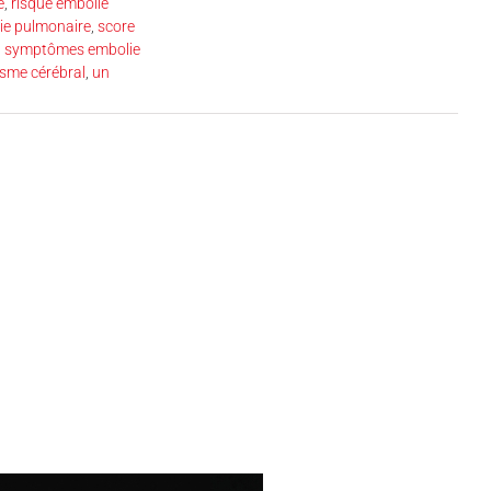
e
,
risque embolie
lie pulmonaire
,
score
,
symptômes embolie
isme cérébral
,
un