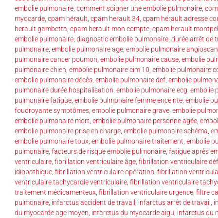
embolie pulmonaire
,
comment soigner une embolie pulmonaire
,
comp
myocarde
,
cpam hérault
,
cpam herault 34
,
cpam hérault adresse cou
herault gambetta
,
cpam herault mon compte
,
cpam herault montpel
embolie pulmonaire
,
diagnostic embolie pulmonaire
,
durée arrêt de 
pulmonaire
,
embolie pulmonaire age
,
embolie pulmonaire angioscan
pulmonaire cancer poumon
,
embolie pulmonaire cause
,
embolie pul
pulmonaire chien
,
embolie pulmonaire cim 10
,
embolie pulmonaire c
embolie pulmonaire décès
,
embolie pulmonaire def
,
embolie pulmonai
pulmonaire durée hospitalisation
,
embolie pulmonaire ecg
,
embolie 
pulmonaire fatigue
,
embolie pulmonaire femme enceinte
,
embolie pu
foudroyante symptômes
,
embolie pulmonaire grave
,
embolie pulmon
embolie pulmonaire mort
,
embolie pulmonaire personne agée
,
embol
embolie pulmonaire prise en charge
,
embolie pulmonaire schéma
,
em
embolie pulmonaire toux
,
embolie pulmonaire traitement
,
embolie pu
pulmonaire
,
facteurs de risque embolie pulmonaire
,
fatigue après e
ventriculaire
,
fibrillation ventriculaire âge
,
fibrillation ventriculaire dé
idiopathique
,
fibrillation ventriculaire opération
,
fibrillation ventricul
ventriculaire tachycardie ventriculaire
,
fibrillation ventriculaire tach
traitement médicamenteux
,
fibrillation ventriculaire urgence
,
filtre 
pulmonaire
,
infarctus accident de travail
,
infarctus arrêt de travail
,
i
du myocarde age moyen
,
infarctus du myocarde aigu
,
infarctus du 