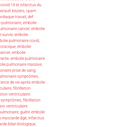
,
covid 19 et infarctus du
erault beziers
,
cpam
ardiaque travail
,
def
e pulmonaire
,
embolie
ulmonaire cancer
,
embolie
 survie
,
embolie
olie pulmonaire covid
,
horacique
,
embolie
cancer
,
embolie
yante
,
embolie pulmonaire
lie pulmonaire massive
,
onaire prise de sang
,
pulmonaire symptômes
,
ance de vie après embolie
iculaire
,
fibrillation
lation ventriculaire
ire symptômes
,
fibrillation
tion ventriculaire
pulmonaire
,
guérir embolie
du myocarde âge
,
infarctus
rde bilan biologique
,