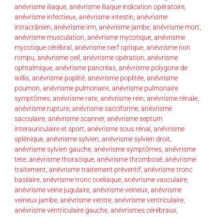
anévrisme iliaque
,
anévrisme iliaque indication opératoire
,
anévrisme infectieux
,
anévrisme intestin
,
anévrisme
intracrânien
,
anévrisme irm
,
anévrisme jambe
,
anévrisme mort
,
anévrisme musculation
,
anévrisme mycotique
,
anévrisme
mycotique cérébral
,
anévrisme nerf optique
,
anévrisme non
rompu
,
anévrisme oeil
,
anévrisme opération
,
anévrisme
ophtalmique
,
anévrisme pancréas
,
anévrisme polygone de
willis
,
anévrisme poplité
,
anevrisme poplitée
,
anévrisme
poumon
,
anévrisme pulmonaire
,
anévrisme pulmonaire
symptômes
,
anévrisme rate
,
anévrisme rein
,
anévrisme rénale
,
anévrisme rupture
,
anévrisme sacciforme
,
anévrisme
sacculaire
,
anévrisme scanner
,
anévrisme septum
interauriculaire et sport
,
anévrisme sous rénal
,
anévrisme
splénique
,
anévrisme sylvien
,
anévrisme sylvien droit
,
anévrisme sylvien gauche
,
anévrisme symptômes
,
anévrisme
tete
,
anévrisme thoracique
,
anévrisme thrombosé
,
anévrisme
traitement
,
anévrisme traitement préventif
,
anévrisme tronc
basilaire
,
anévrisme tronc coeliaque
,
anévrisme vasculaire
,
anévrisme veine jugulaire
,
anévrisme veineux
,
anévrisme
veineux jambe
,
anévrisme ventre
,
anévrisme ventriculaire
,
anévrisme ventriculaire gauche
,
anévrismes cérébraux
,