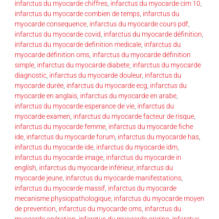
infarctus du myocarde chiffres
,
infarctus du myocarde cim 10
,
infarctus du myocarde combien de temps
,
infarctus du
myocarde consequence
,
infarctus du myocarde cours pdf
,
infarctus du myocarde covid
,
infarctus du myocarde définition
,
infarctus du myocarde definition medicale
,
infarctus du
myocarde définition oms
,
infarctus du myocarde définition
simple
,
infarctus du myocarde diabete
,
infarctus du myocarde
diagnostic
,
infarctus du myocarde douleur
,
infarctus du
myocarde durée
,
infarctus du myocarde ecg
,
infarctus du
myocarde en anglais
,
infarctus du myocarde en arabe
,
infarctus du myocarde esperance de vie
,
infarctus du
myocarde examen
,
infarctus du myocarde facteur de risque
,
infarctus du myocarde femme
,
infarctus du myocarde fiche
ide
,
infarctus du myocarde forum
,
infarctus du myocarde has
,
infarctus du myocarde ide
,
infarctus du myocarde idm
,
infarctus du myocarde image
,
infarctus du myocarde in
english
,
infarctus du myocarde inférieur
,
infarctus du
myocarde jeune
,
infarctus du myocarde manifestations
,
infarctus du myocarde massif
,
infarctus du myocarde
mecanisme physiopathologique
,
infarctus du myocarde moyen
de prevention
,
infarctus du myocarde oms
,
infarctus du
myocarde opération
,
infarctus du myocarde origine
,
infarctus