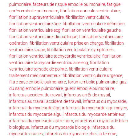
pulmonaire
,
facteurs de risque embolie pulmonaire
,
fatigue
après embolie pulmonaire
,
fibrillation auriculo ventriculaire
,
fibrillation supraventriculaire
,
fibrillation ventriculaire
,
fibrillation ventriculaire âge
,
fibrillation ventriculaire définition
,
fibrillation ventriculaire ecg
,
fibrillation ventriculaire gauche
,
fibrillation ventriculaire idiopathique
,
fibrillation ventriculaire
opération
,
fibrillation ventriculaire prise en charge
,
fibrillation
ventriculaire scope
,
fibrillation ventriculaire symptômes
,
fibrillation ventriculaire tachycardie ventriculaire
,
fibrillation
ventriculaire tachycardie ventriculaire ecg
,
fibrillation
ventriculaire torsade de pointe
,
fibrillation ventriculaire
traitement médicamenteux
,
fibrillation ventriculaire urgence
,
filtre cave embolie pulmonaire
,
forum embolie pulmonaire
,
gaz
du sang embolie pulmonaire
,
guérir embolie pulmonaire
,
infarctus accident de travail
,
infarctus arrêt de travail
,
infarctus au travail accident de travail
,
infarctus du myocarde
,
infarctus du myocarde âge
,
infarctus du myocarde age moyen
,
infarctus du myocarde aigu
,
infarctus du myocarde antérieur
,
infarctus du myocarde autre nom
,
infarctus du myocarde bilan
biologique
,
infarctus du myocarde biologie
,
infarctus du
myocarde causes
,
infarctus du myocarde chez la femme
,