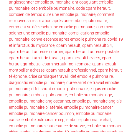
angioscanner embolie pulmonaire
,
anticoagulant embolie
pulmonaire
,
cep embolie pulmonaire
,
code cpam herault
,
combien de temps dure une embolie pulmonaire
,
comment
retrouver sa respiration après une embolie pulmonaire
,
comment se déclenche une embolie pulmonaire
,
comment
soigner une embolie pulmonaire
,
complications embolie
pulmonaire
,
convalescence après embolie pulmonaire
,
covid 19
et infarctus du myocarde
,
cpam hérault
,
cpam herault 34
,
cpam hérault adresse courrier
,
cpam herault adresse postale
,
cpam herault arret de travail
,
cpam herault beziers
,
cpam
herault gambetta
,
cpam herault mon compte
,
cpam herault
montpellier adresse
,
cpam herault professionnel
,
cpam hérault
téléphone
,
crise cardiaque travail
,
def embolie pulmonaire
,
diagnostic embolie pulmonaire
,
durée arrêt de travail embolie
pulmonaire
,
effet shunt embolie pulmonaire
,
eliquis embolie
pulmonaire
,
embolie pulmonaire
,
embolie pulmonaire age
,
embolie pulmonaire angioscanner
,
embolie pulmonaire anglais
,
embolie pulmonaire bilatérale
,
embolie pulmonaire cancer
,
embolie pulmonaire cancer poumon
,
embolie pulmonaire
cause
,
embolie pulmonaire cep
,
embolie pulmonaire chat
,
embolie pulmonaire chat chance de survie
,
embolie pulmonaire
chien
,
embolie pulmonaire cim 10
,
embolie pulmonaire combien