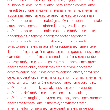
pulmonaire
,
ameli hérault
,
ameli herault mon compte
,
ameli
herault telephone
,
aneurysm nirvana
,
anévrisme
,
anévrisme
abdominal
,
anévrisme aorte
,
anévrisme aorte abdominale
,
anévrisme aorte abdominale âge
,
anévrisme aorte abdominale
cause
,
anévrisme aorte abdominale signes cliniques
,
anévrisme aorte abdominale sous rénale
,
anévrisme aorte
abdominale traitement
,
anévrisme aorte ascendante
,
anévrisme aorte ascendante 40mm
,
anévrisme aorte
symptômes
,
anévrisme aorte thoracique
,
anévrisme artère
iliaque
,
anévrisme artériel
,
anévrisme bras gauche
,
anévrisme
carotide interne
,
anévrisme carotidien
,
anévrisme carotidien
gauche
,
anévrisme carotidien traitement
,
anévrisme cause
,
anévrisme cérébral
,
anevrisme cerebral 3mm
,
anévrisme
cérébral cause
,
anévrisme cérébral conséquences
,
anévrisme
cérébral opération
,
anévrisme cérébral symptômes
,
anévrisme
cérébral traitement
,
anévrisme coeur
,
anévrisme coronaire
,
anévrisme coronaire kawasaki
,
anévrisme de la carotide
,
anévrisme def
,
anévrisme du septum interauriculaire
,
anévrisme en anglais
,
anévrisme en arabe
,
anévrisme estomac
,
anévrisme fémoral
,
anévrisme foie
,
anévrisme frontal
,
anévrisme fusiforme
,
anevrisme geant
,
anévrisme genou
,