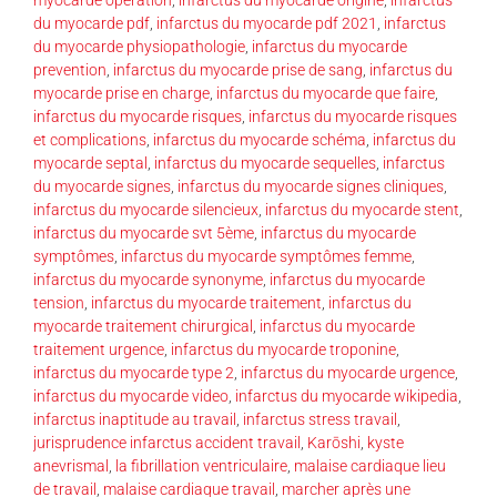
du myocarde pdf
,
infarctus du myocarde pdf 2021
,
infarctus
du myocarde physiopathologie
,
infarctus du myocarde
prevention
,
infarctus du myocarde prise de sang
,
infarctus du
myocarde prise en charge
,
infarctus du myocarde que faire
,
infarctus du myocarde risques
,
infarctus du myocarde risques
et complications
,
infarctus du myocarde schéma
,
infarctus du
myocarde septal
,
infarctus du myocarde sequelles
,
infarctus
du myocarde signes
,
infarctus du myocarde signes cliniques
,
infarctus du myocarde silencieux
,
infarctus du myocarde stent
,
infarctus du myocarde svt 5ème
,
infarctus du myocarde
symptômes
,
infarctus du myocarde symptômes femme
,
infarctus du myocarde synonyme
,
infarctus du myocarde
tension
,
infarctus du myocarde traitement
,
infarctus du
myocarde traitement chirurgical
,
infarctus du myocarde
traitement urgence
,
infarctus du myocarde troponine
,
infarctus du myocarde type 2
,
infarctus du myocarde urgence
,
infarctus du myocarde video
,
infarctus du myocarde wikipedia
,
infarctus inaptitude au travail
,
infarctus stress travail
,
jurisprudence infarctus accident travail
,
Karōshi
,
kyste
anevrismal
,
la fibrillation ventriculaire
,
malaise cardiaque lieu
de travail
,
malaise cardiaque travail
,
marcher après une