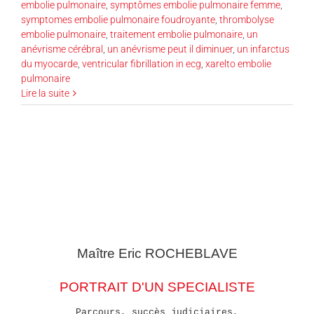
embolie pulmonaire
,
symptômes embolie pulmonaire femme
,
symptomes embolie pulmonaire foudroyante
,
thrombolyse
embolie pulmonaire
,
traitement embolie pulmonaire
,
un
anévrisme cérébral
,
un anévrisme peut il diminuer
,
un infarctus
du myocarde
,
ventricular fibrillation in ecg
,
xarelto embolie
pulmonaire
Lire la suite
Maître Eric
ROCHEBLAVE
PORTRAIT D'UN SPECIALISTE
Parcours, succès judiciaires,