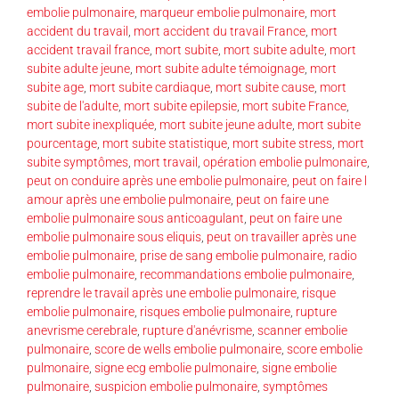
embolie pulmonaire
,
marqueur embolie pulmonaire
,
mort
accident du travail
,
mort accident du travail France
,
mort
accident travail france
,
mort subite
,
mort subite adulte
,
mort
subite adulte jeune
,
mort subite adulte témoignage
,
mort
subite age
,
mort subite cardiaque
,
mort subite cause
,
mort
subite de l'adulte
,
mort subite epilepsie
,
mort subite France
,
mort subite inexpliquée
,
mort subite jeune adulte
,
mort subite
pourcentage
,
mort subite statistique
,
mort subite stress
,
mort
subite symptômes
,
mort travail
,
opération embolie pulmonaire
,
peut on conduire après une embolie pulmonaire
,
peut on faire l
amour après une embolie pulmonaire
,
peut on faire une
embolie pulmonaire sous anticoagulant
,
peut on faire une
embolie pulmonaire sous eliquis
,
peut on travailler après une
embolie pulmonaire
,
prise de sang embolie pulmonaire
,
radio
embolie pulmonaire
,
recommandations embolie pulmonaire
,
reprendre le travail après une embolie pulmonaire
,
risque
embolie pulmonaire
,
risques embolie pulmonaire
,
rupture
anevrisme cerebrale
,
rupture d'anévrisme
,
scanner embolie
pulmonaire
,
score de wells embolie pulmonaire
,
score embolie
pulmonaire
,
signe ecg embolie pulmonaire
,
signe embolie
pulmonaire
,
suspicion embolie pulmonaire
,
symptômes