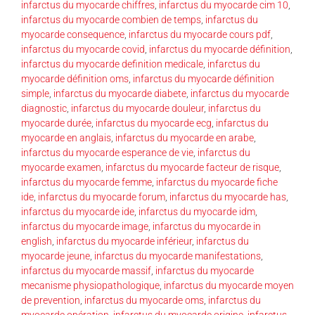
infarctus du myocarde chiffres
,
infarctus du myocarde cim 10
,
infarctus du myocarde combien de temps
,
infarctus du
myocarde consequence
,
infarctus du myocarde cours pdf
,
infarctus du myocarde covid
,
infarctus du myocarde définition
,
infarctus du myocarde definition medicale
,
infarctus du
myocarde définition oms
,
infarctus du myocarde définition
simple
,
infarctus du myocarde diabete
,
infarctus du myocarde
diagnostic
,
infarctus du myocarde douleur
,
infarctus du
myocarde durée
,
infarctus du myocarde ecg
,
infarctus du
myocarde en anglais
,
infarctus du myocarde en arabe
,
infarctus du myocarde esperance de vie
,
infarctus du
myocarde examen
,
infarctus du myocarde facteur de risque
,
infarctus du myocarde femme
,
infarctus du myocarde fiche
ide
,
infarctus du myocarde forum
,
infarctus du myocarde has
,
infarctus du myocarde ide
,
infarctus du myocarde idm
,
infarctus du myocarde image
,
infarctus du myocarde in
english
,
infarctus du myocarde inférieur
,
infarctus du
myocarde jeune
,
infarctus du myocarde manifestations
,
infarctus du myocarde massif
,
infarctus du myocarde
mecanisme physiopathologique
,
infarctus du myocarde moyen
de prevention
,
infarctus du myocarde oms
,
infarctus du
myocarde opération
,
infarctus du myocarde origine
,
infarctus