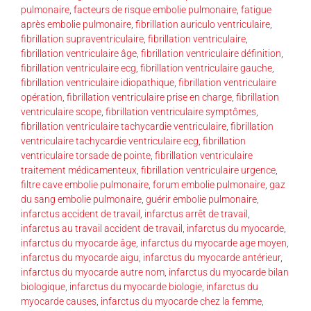
pulmonaire
,
facteurs de risque embolie pulmonaire
,
fatigue
après embolie pulmonaire
,
fibrillation auriculo ventriculaire
,
fibrillation supraventriculaire
,
fibrillation ventriculaire
,
fibrillation ventriculaire âge
,
fibrillation ventriculaire définition
,
fibrillation ventriculaire ecg
,
fibrillation ventriculaire gauche
,
fibrillation ventriculaire idiopathique
,
fibrillation ventriculaire
opération
,
fibrillation ventriculaire prise en charge
,
fibrillation
ventriculaire scope
,
fibrillation ventriculaire symptômes
,
fibrillation ventriculaire tachycardie ventriculaire
,
fibrillation
ventriculaire tachycardie ventriculaire ecg
,
fibrillation
ventriculaire torsade de pointe
,
fibrillation ventriculaire
traitement médicamenteux
,
fibrillation ventriculaire urgence
,
filtre cave embolie pulmonaire
,
forum embolie pulmonaire
,
gaz
du sang embolie pulmonaire
,
guérir embolie pulmonaire
,
infarctus accident de travail
,
infarctus arrêt de travail
,
infarctus au travail accident de travail
,
infarctus du myocarde
,
infarctus du myocarde âge
,
infarctus du myocarde age moyen
,
infarctus du myocarde aigu
,
infarctus du myocarde antérieur
,
infarctus du myocarde autre nom
,
infarctus du myocarde bilan
biologique
,
infarctus du myocarde biologie
,
infarctus du
myocarde causes
,
infarctus du myocarde chez la femme
,