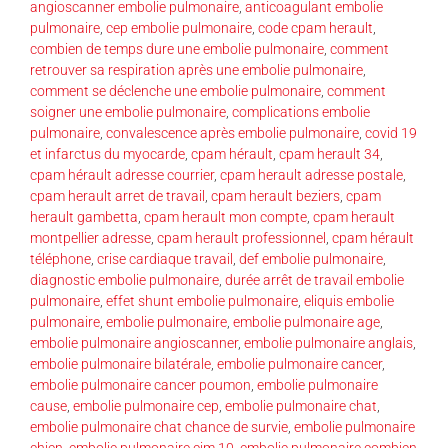
angioscanner embolie pulmonaire
,
anticoagulant embolie
pulmonaire
,
cep embolie pulmonaire
,
code cpam herault
,
combien de temps dure une embolie pulmonaire
,
comment
retrouver sa respiration après une embolie pulmonaire
,
comment se déclenche une embolie pulmonaire
,
comment
soigner une embolie pulmonaire
,
complications embolie
pulmonaire
,
convalescence après embolie pulmonaire
,
covid 19
et infarctus du myocarde
,
cpam hérault
,
cpam herault 34
,
cpam hérault adresse courrier
,
cpam herault adresse postale
,
cpam herault arret de travail
,
cpam herault beziers
,
cpam
herault gambetta
,
cpam herault mon compte
,
cpam herault
montpellier adresse
,
cpam herault professionnel
,
cpam hérault
téléphone
,
crise cardiaque travail
,
def embolie pulmonaire
,
diagnostic embolie pulmonaire
,
durée arrêt de travail embolie
pulmonaire
,
effet shunt embolie pulmonaire
,
eliquis embolie
pulmonaire
,
embolie pulmonaire
,
embolie pulmonaire age
,
embolie pulmonaire angioscanner
,
embolie pulmonaire anglais
,
embolie pulmonaire bilatérale
,
embolie pulmonaire cancer
,
embolie pulmonaire cancer poumon
,
embolie pulmonaire
cause
,
embolie pulmonaire cep
,
embolie pulmonaire chat
,
embolie pulmonaire chat chance de survie
,
embolie pulmonaire
chien
,
embolie pulmonaire cim 10
,
embolie pulmonaire combien