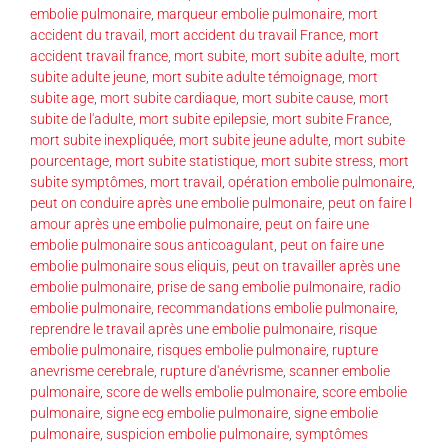
embolie pulmonaire
,
marqueur embolie pulmonaire
,
mort
accident du travail
,
mort accident du travail France
,
mort
accident travail france
,
mort subite
,
mort subite adulte
,
mort
subite adulte jeune
,
mort subite adulte témoignage
,
mort
subite age
,
mort subite cardiaque
,
mort subite cause
,
mort
subite de l'adulte
,
mort subite epilepsie
,
mort subite France
,
mort subite inexpliquée
,
mort subite jeune adulte
,
mort subite
pourcentage
,
mort subite statistique
,
mort subite stress
,
mort
subite symptômes
,
mort travail
,
opération embolie pulmonaire
,
peut on conduire après une embolie pulmonaire
,
peut on faire l
amour après une embolie pulmonaire
,
peut on faire une
embolie pulmonaire sous anticoagulant
,
peut on faire une
embolie pulmonaire sous eliquis
,
peut on travailler après une
embolie pulmonaire
,
prise de sang embolie pulmonaire
,
radio
embolie pulmonaire
,
recommandations embolie pulmonaire
,
reprendre le travail après une embolie pulmonaire
,
risque
embolie pulmonaire
,
risques embolie pulmonaire
,
rupture
anevrisme cerebrale
,
rupture d'anévrisme
,
scanner embolie
pulmonaire
,
score de wells embolie pulmonaire
,
score embolie
pulmonaire
,
signe ecg embolie pulmonaire
,
signe embolie
pulmonaire
,
suspicion embolie pulmonaire
,
symptômes