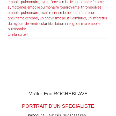
embolie pulmonaire
,
symptômes embolie pulmonaire femme
,
symptomes embolie pulmonaire foudroyante
,
thrombolyse
embolie pulmonaire
,
traitement embolie pulmonaire
,
un
anévrisme cérébral
,
un anévrisme peut il diminuer
,
un infarctus
du myocarde
,
ventricular fibrillation in ecg
,
xarelto embolie
pulmonaire
Lire la suite
Maître Eric
ROCHEBLAVE
PORTRAIT D'UN SPECIALISTE
Parcours, succès judiciaires,