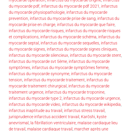
du myocarde pdf
,
infarctus du myocarde pdf 2021
,
infarctus
du myocarde physiopathologie
,
infarctus du myocarde
prevention
,
infarctus du myocarde prise de sang
,
infarctus du
myocarde prise en charge
,
infarctus du myocarde que faire
,
infarctus du myocarde risques
,
infarctus du myocarde risques
et complications
,
infarctus du myocarde schéma
,
infarctus du
myocarde septal
,
infarctus du myocarde sequelles
,
infarctus
du myocarde signes
,
infarctus du myocarde signes cliniques
,
infarctus du myocarde silencieux
,
infarctus du myocarde stent
,
infarctus du myocarde svt 5ème
,
infarctus du myocarde
symptômes
,
infarctus du myocarde symptômes femme
,
infarctus du myocarde synonyme
,
infarctus du myocarde
tension
,
infarctus du myocarde traitement
,
infarctus du
myocarde traitement chirurgical
,
infarctus du myocarde
traitement urgence
,
infarctus du myocarde troponine
,
infarctus du myocarde type 2
,
infarctus du myocarde urgence
,
infarctus du myocarde video
,
infarctus du myocarde wikipedia
,
infarctus inaptitude au travail
,
infarctus stress travail
,
jurisprudence infarctus accident travail
,
Karōshi
,
kyste
anevrismal
,
la fibrillation ventriculaire
,
malaise cardiaque lieu
de travail
,
malaise cardiaque travail
,
marcher après une