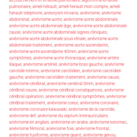
pulmonaire
,
ameli hérault
,
ameli herault mon compte
,
ameli
herault telephone
,
aneurysm nirvana
,
anévrisme
,
anévrisme
abdominal
,
anévrisme aorte
,
anévrisme aorte abdominale
,
anévrisme aorte abdominale âge
,
anévrisme aorte abdominale
cause
,
anévrisme aorte abdominale signes cliniques
,
anévrisme aorte abdominale sous rénale
,
anévrisme aorte
abdominale traitement
,
anévrisme aorte ascendante
,
anévrisme aorte ascendante 40mm
,
anévrisme aorte
symptômes
,
anévrisme aorte thoracique
,
anévrisme artère
iliaque
,
anévrisme artériel
,
anévrisme bras gauche
,
anévrisme
carotide interne
,
anévrisme carotidien
,
anévrisme carotidien
gauche
,
anévrisme carotidien traitement
,
anévrisme cause
,
anévrisme cérébral
,
anevrisme cerebral 3mm
,
anévrisme
cérébral cause
,
anévrisme cérébral conséquences
,
anévrisme
cérébral opération
,
anévrisme cérébral symptômes
,
anévrisme
cérébral traitement
,
anévrisme coeur
,
anévrisme coronaire
,
anévrisme coronaire kawasaki
,
anévrisme de la carotide
,
anévrisme def
,
anévrisme du septum interauriculaire
,
anévrisme en anglais
,
anévrisme en arabe
,
anévrisme estomac
,
anévrisme fémoral
,
anévrisme foie
,
anévrisme frontal
,
anévrisme fusiforme
,
anevrisme geant
,
anévrisme genou
,