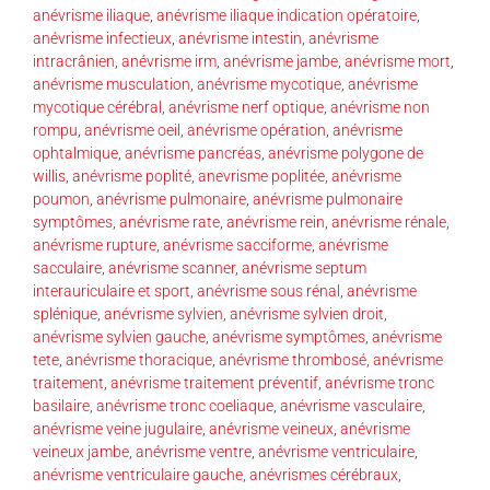
anévrisme iliaque
,
anévrisme iliaque indication opératoire
,
anévrisme infectieux
,
anévrisme intestin
,
anévrisme
intracrânien
,
anévrisme irm
,
anévrisme jambe
,
anévrisme mort
,
anévrisme musculation
,
anévrisme mycotique
,
anévrisme
mycotique cérébral
,
anévrisme nerf optique
,
anévrisme non
rompu
,
anévrisme oeil
,
anévrisme opération
,
anévrisme
ophtalmique
,
anévrisme pancréas
,
anévrisme polygone de
willis
,
anévrisme poplité
,
anevrisme poplitée
,
anévrisme
poumon
,
anévrisme pulmonaire
,
anévrisme pulmonaire
symptômes
,
anévrisme rate
,
anévrisme rein
,
anévrisme rénale
,
anévrisme rupture
,
anévrisme sacciforme
,
anévrisme
sacculaire
,
anévrisme scanner
,
anévrisme septum
interauriculaire et sport
,
anévrisme sous rénal
,
anévrisme
splénique
,
anévrisme sylvien
,
anévrisme sylvien droit
,
anévrisme sylvien gauche
,
anévrisme symptômes
,
anévrisme
tete
,
anévrisme thoracique
,
anévrisme thrombosé
,
anévrisme
traitement
,
anévrisme traitement préventif
,
anévrisme tronc
basilaire
,
anévrisme tronc coeliaque
,
anévrisme vasculaire
,
anévrisme veine jugulaire
,
anévrisme veineux
,
anévrisme
veineux jambe
,
anévrisme ventre
,
anévrisme ventriculaire
,
anévrisme ventriculaire gauche
,
anévrismes cérébraux
,