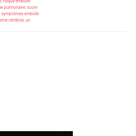
e
,
risque embolie
lie pulmonaire
,
score
,
symptômes embolie
isme cérébral
,
un