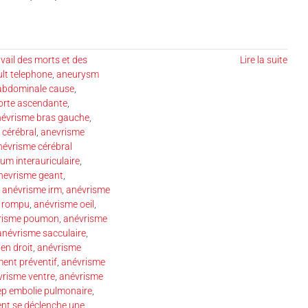
vail des morts et des
Lire la suite
ult telephone
,
aneurysm
abdominale cause
,
orte ascendante
,
évrisme bras gauche
,
 cérébral
,
anevrisme
névrisme cérébral
um interauriculaire
,
nevrisme geant
,
,
anévrisme irm
,
anévrisme
n rompu
,
anévrisme oeil
,
risme poumon
,
anévrisme
anévrisme sacculaire
,
en droit
,
anévrisme
ment préventif
,
anévrisme
vrisme ventre
,
anévrisme
ep embolie pulmonaire
,
t se déclenche une