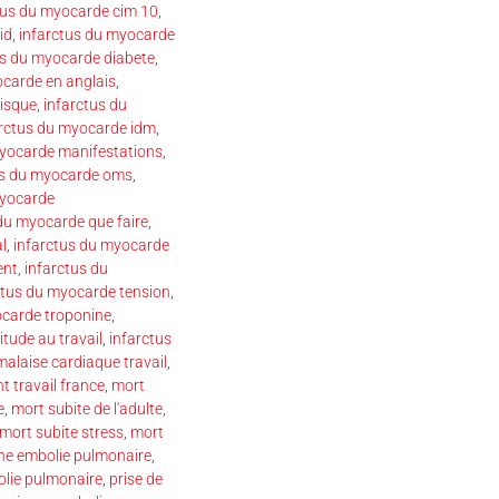
tus du myocarde cim 10
,
id
,
infarctus du myocarde
us du myocarde diabete
,
ocarde en anglais
,
risque
,
infarctus du
arctus du myocarde idm
,
myocarde manifestations
,
us du myocarde oms
,
myocarde
du myocarde que faire
,
l
,
infarctus du myocarde
ent
,
infarctus du
ctus du myocarde tension
,
ocarde troponine
,
itude au travail
,
infarctus
malaise cardiaque travail
,
t travail france
,
mort
e
,
mort subite de l'adulte
,
mort subite stress
,
mort
une embolie pulmonaire
,
olie pulmonaire
,
prise de