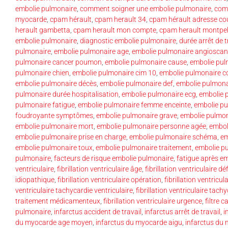
embolie pulmonaire
,
comment soigner une embolie pulmonaire
,
comp
myocarde
,
cpam hérault
,
cpam herault 34
,
cpam hérault adresse cou
herault gambetta
,
cpam herault mon compte
,
cpam herault montpel
embolie pulmonaire
,
diagnostic embolie pulmonaire
,
durée arrêt de 
pulmonaire
,
embolie pulmonaire age
,
embolie pulmonaire angioscan
pulmonaire cancer poumon
,
embolie pulmonaire cause
,
embolie pul
pulmonaire chien
,
embolie pulmonaire cim 10
,
embolie pulmonaire c
embolie pulmonaire décès
,
embolie pulmonaire def
,
embolie pulmonai
pulmonaire durée hospitalisation
,
embolie pulmonaire ecg
,
embolie 
pulmonaire fatigue
,
embolie pulmonaire femme enceinte
,
embolie pu
foudroyante symptômes
,
embolie pulmonaire grave
,
embolie pulmon
embolie pulmonaire mort
,
embolie pulmonaire personne agée
,
embol
embolie pulmonaire prise en charge
,
embolie pulmonaire schéma
,
em
embolie pulmonaire toux
,
embolie pulmonaire traitement
,
embolie pu
pulmonaire
,
facteurs de risque embolie pulmonaire
,
fatigue après e
ventriculaire
,
fibrillation ventriculaire âge
,
fibrillation ventriculaire dé
idiopathique
,
fibrillation ventriculaire opération
,
fibrillation ventricul
ventriculaire tachycardie ventriculaire
,
fibrillation ventriculaire tach
traitement médicamenteux
,
fibrillation ventriculaire urgence
,
filtre 
pulmonaire
,
infarctus accident de travail
,
infarctus arrêt de travail
,
i
du myocarde age moyen
,
infarctus du myocarde aigu
,
infarctus du 