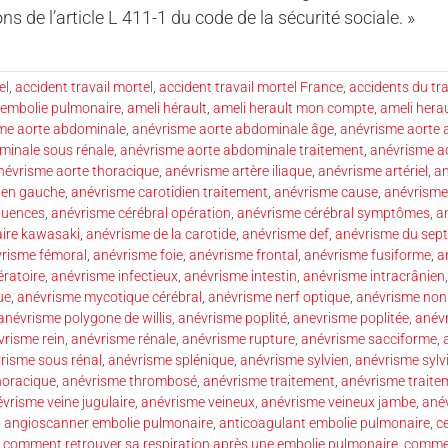
ns de l’article L 411-1 du code de la sécurité sociale. »
el
,
accident travail mortel
,
accident travail mortel France
,
accidents du tra
 embolie pulmonaire
,
ameli hérault
,
ameli herault mon compte
,
ameli hera
me aorte abdominale
,
anévrisme aorte abdominale âge
,
anévrisme aorte 
minale sous rénale
,
anévrisme aorte abdominale traitement
,
anévrisme a
névrisme aorte thoracique
,
anévrisme artère iliaque
,
anévrisme artériel
,
an
ien gauche
,
anévrisme carotidien traitement
,
anévrisme cause
,
anévrisme
quences
,
anévrisme cérébral opération
,
anévrisme cérébral symptômes
,
a
ire kawasaki
,
anévrisme de la carotide
,
anévrisme def
,
anévrisme du sept
risme fémoral
,
anévrisme foie
,
anévrisme frontal
,
anévrisme fusiforme
,
a
ératoire
,
anévrisme infectieux
,
anévrisme intestin
,
anévrisme intracrânien
ue
,
anévrisme mycotique cérébral
,
anévrisme nerf optique
,
anévrisme no
anévrisme polygone de willis
,
anévrisme poplité
,
anevrisme poplitée
,
anév
vrisme rein
,
anévrisme rénale
,
anévrisme rupture
,
anévrisme sacciforme
,
risme sous rénal
,
anévrisme splénique
,
anévrisme sylvien
,
anévrisme sylvi
horacique
,
anévrisme thrombosé
,
anévrisme traitement
,
anévrisme traite
vrisme veine jugulaire
,
anévrisme veineux
,
anévrisme veineux jambe
,
ané
,
angioscanner embolie pulmonaire
,
anticoagulant embolie pulmonaire
,
c
,
comment retrouver sa respiration après une embolie pulmonaire
,
commen