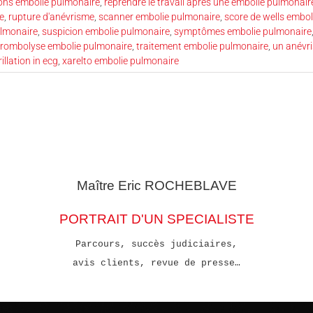
ns embolie pulmonaire
,
reprendre le travail après une embolie pulmonair
e
,
rupture d'anévrisme
,
scanner embolie pulmonaire
,
score de wells embo
ulmonaire
,
suspicion embolie pulmonaire
,
symptômes embolie pulmonaire
hrombolyse embolie pulmonaire
,
traitement embolie pulmonaire
,
un anévr
rillation in ecg
,
xarelto embolie pulmonaire
Maître Eric
ROCHEBLAVE
PORTRAIT D'UN SPECIALISTE
Parcours, succès judiciaires,
avis clients, revue de presse…