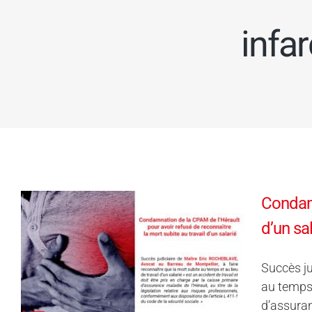
infa
Condamn
d’un sa
Succès ju
au temps 
d’assuran