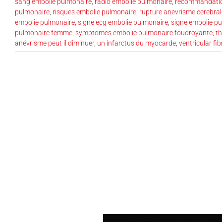
sang embolie pulmonaire
,
radio embolie pulmonaire
,
recommandatio
pulmonaire
,
risques embolie pulmonaire
,
rupture anevrisme cerebral
embolie pulmonaire
,
signe ecg embolie pulmonaire
,
signe embolie p
pulmonaire femme
,
symptomes embolie pulmonaire foudroyante
,
t
anévrisme peut il diminuer
,
un infarctus du myocarde
,
ventricular fib