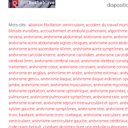
dispositio
Mots-clés :
ablation fibrillation ventriculaire
,
accident du travail mort
blessés invisibles
,
accouchement et embolie pulmonaire
,
algorithme
nirvana
,
anévrisme
,
anévrisme abdominal
,
anévrisme aorte
,
anévris
anévrisme aorte abdominale signes cliniques
,
anévrisme aorte abdo
anévrisme aorte ascendante 40mm
,
anévrisme aorte symptômes
,
a
anévrisme carotide interne
,
anévrisme carotidien
,
anévrisme carotid
cerebral 3mm
,
anévrisme cérébral cause
,
anévrisme cérébral consé
traitement
,
anévrisme coeur
,
anévrisme coronaire
,
anévrisme corona
anévrisme en anglais
,
anévrisme en arabe
,
anévrisme estomac
,
anév
anévrisme genou
,
anévrisme iliaque
,
anévrisme iliaque indication op
jambe
,
anévrisme mort
,
anévrisme musculation
,
anévrisme mycotiq
anévrisme opération
,
anévrisme ophtalmique
,
anévrisme pancréas
,
pulmonaire
,
anévrisme pulmonaire symptômes
,
anévrisme rate
,
ané
anévrisme scanner
,
anévrisme septum interauriculaire et sport
,
anév
sylvien gauche
,
anévrisme symptômes
,
anévrisme tete
,
anévrisme t
tronc basilaire
,
anévrisme tronc coeliaque
,
anévrisme vasculaire
,
ané
ventriculaire
,
anévrisme ventriculaire gauche
,
anévrismes cérébraux
code cpam herault
,
combien de temps dure une embolie pulmonaire