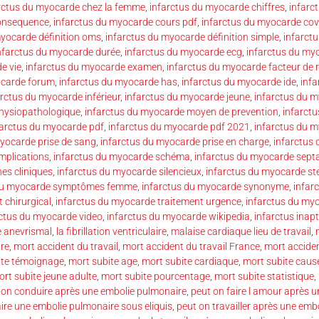
rctus du myocarde chez la femme
,
infarctus du myocarde chiffres
,
infarc
consequence
,
infarctus du myocarde cours pdf
,
infarctus du myocarde cov
myocarde définition oms
,
infarctus du myocarde définition simple
,
infarct
nfarctus du myocarde durée
,
infarctus du myocarde ecg
,
infarctus du my
e vie
,
infarctus du myocarde examen
,
infarctus du myocarde facteur de 
ocarde forum
,
infarctus du myocarde has
,
infarctus du myocarde ide
,
inf
arctus du myocarde inférieur
,
infarctus du myocarde jeune
,
infarctus du 
hysiopathologique
,
infarctus du myocarde moyen de prevention
,
infarct
farctus du myocarde pdf
,
infarctus du myocarde pdf 2021
,
infarctus du 
yocarde prise de sang
,
infarctus du myocarde prise en charge
,
infarctus 
mplications
,
infarctus du myocarde schéma
,
infarctus du myocarde septa
es cliniques
,
infarctus du myocarde silencieux
,
infarctus du myocarde st
 du myocarde symptômes femme
,
infarctus du myocarde synonyme
,
infar
 chirurgical
,
infarctus du myocarde traitement urgence
,
infarctus du my
rctus du myocarde video
,
infarctus du myocarde wikipedia
,
infarctus inapt
e anevrismal
,
la fibrillation ventriculaire
,
malaise cardiaque lieu de travail
,
re
,
mort accident du travail
,
mort accident du travail France
,
mort acciden
lte témoignage
,
mort subite age
,
mort subite cardiaque
,
mort subite caus
rt subite jeune adulte
,
mort subite pourcentage
,
mort subite statistique
,
 on conduire après une embolie pulmonaire
,
peut on faire l amour après 
aire une embolie pulmonaire sous eliquis
,
peut on travailler après une emb