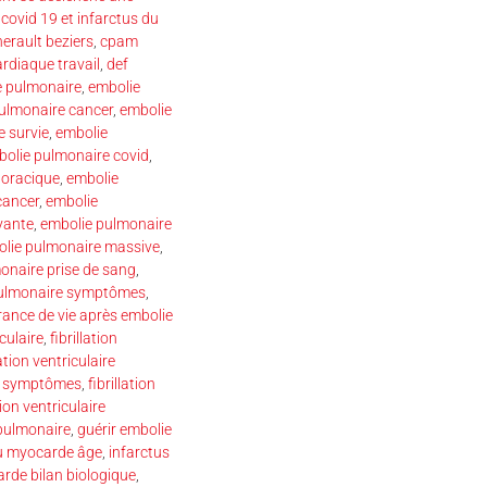
,
covid 19 et infarctus du
erault beziers
,
cpam
ardiaque travail
,
def
e pulmonaire
,
embolie
ulmonaire cancer
,
embolie
 survie
,
embolie
olie pulmonaire covid
,
horacique
,
embolie
cancer
,
embolie
yante
,
embolie pulmonaire
lie pulmonaire massive
,
onaire prise de sang
,
pulmonaire symptômes
,
ance de vie après embolie
iculaire
,
fibrillation
lation ventriculaire
ire symptômes
,
fibrillation
tion ventriculaire
pulmonaire
,
guérir embolie
du myocarde âge
,
infarctus
rde bilan biologique
,