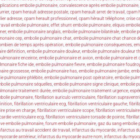
lications embolie pulmonaire
,
convalescence après embolie pulmonaire
rrier
,
cpam herault adresse postale
,
cpam herault arret de travail
,
cpam h
lier adresse
,
cpam herault professionnel
,
cpam hérault téléphone
,
crise c
travail embolie pulmonaire
,
effet shunt embolie pulmonaire
,
eliquis emboli
ner
,
embolie pulmonaire anglais
,
embolie pulmonaire bilatérale
,
embolie p
monaire cep
,
embolie pulmonaire chat
,
embolie pulmonaire chat chance de
ombien de temps après opération
,
embolie pulmonaire conséquences
,
emb
re définition
,
embolie pulmonaire douleur
,
embolie pulmonaire douleur t
pulmonaire enceinte
,
embolie pulmonaire et avion
,
embolie pulmonaire et 
lmonaire fiche ide
,
embolie pulmonaire fievre
,
embolie pulmonaire foudro
aire grossesse
,
embolie pulmonaire has
,
embolie pulmonaire jambe
,
embo
ie pulmonaire phlébite
,
embolie pulmonaire post opératoire
,
embolie pulm
bolie pulmonaire séquelles
,
embolie pulmonaire signe clinique
,
embolie 
lmonaire traitement durée
,
embolie pulmonaire traitement urgence
,
espér
mbolie pulmonaire
,
fibrillation auriculo ventriculaire
,
fibrillation supraventr
finition
,
fibrillation ventriculaire ecg
,
fibrillation ventriculaire gauche
,
fibril
aire prise en charge
,
fibrillation ventriculaire scope
,
fibrillation ventricula
ycardie ventriculaire ecg
,
fibrillation ventriculaire torsade de pointe
,
fibrilla
cave embolie pulmonaire
,
forum embolie pulmonaire
,
gaz du sang embolie 
nfarctus au travail accident de travail
,
infarctus du myocarde
,
infarctus 
myocarde antérieur
,
infarctus du myocarde autre nom
,
infarctus du myoca