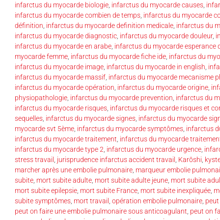
infarctus du myocarde biologie
,
infarctus du myocarde causes
,
infa
infarctus du myocarde combien de temps
,
infarctus du myocarde 
définition
,
infarctus du myocarde definition medicale
,
infarctus du 
infarctus du myocarde diagnostic
,
infarctus du myocarde douleur
,
i
infarctus du myocarde en arabe
,
infarctus du myocarde esperance d
myocarde femme
,
infarctus du myocarde fiche ide
,
infarctus du my
infarctus du myocarde image
,
infarctus du myocarde in english
,
inf
infarctus du myocarde massif
,
infarctus du myocarde mecanisme p
infarctus du myocarde opération
,
infarctus du myocarde origine
,
in
physiopathologie
,
infarctus du myocarde prevention
,
infarctus du m
infarctus du myocarde risques
,
infarctus du myocarde risques et co
sequelles
,
infarctus du myocarde signes
,
infarctus du myocarde sign
myocarde svt 5ème
,
infarctus du myocarde symptômes
,
infarctus
infarctus du myocarde traitement
,
infarctus du myocarde traitement
infarctus du myocarde type 2
,
infarctus du myocarde urgence
,
infa
stress travail
,
jurisprudence infarctus accident travail
,
Karōshi
,
kyst
marcher après une embolie pulmonaire
,
marqueur embolie pulmonai
subite
,
mort subite adulte
,
mort subite adulte jeune
,
mort subite adu
mort subite epilepsie
,
mort subite France
,
mort subite inexpliquée
,
mo
subite symptômes
,
mort travail
,
opération embolie pulmonaire
,
peut
peut on faire une embolie pulmonaire sous anticoagulant
,
peut on f