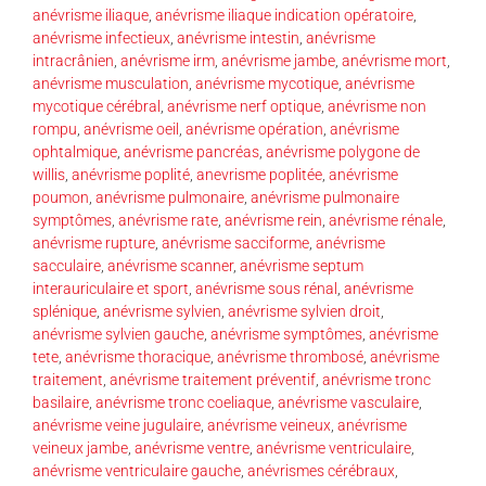
anévrisme iliaque
,
anévrisme iliaque indication opératoire
,
anévrisme infectieux
,
anévrisme intestin
,
anévrisme
intracrânien
,
anévrisme irm
,
anévrisme jambe
,
anévrisme mort
,
anévrisme musculation
,
anévrisme mycotique
,
anévrisme
mycotique cérébral
,
anévrisme nerf optique
,
anévrisme non
rompu
,
anévrisme oeil
,
anévrisme opération
,
anévrisme
ophtalmique
,
anévrisme pancréas
,
anévrisme polygone de
willis
,
anévrisme poplité
,
anevrisme poplitée
,
anévrisme
poumon
,
anévrisme pulmonaire
,
anévrisme pulmonaire
symptômes
,
anévrisme rate
,
anévrisme rein
,
anévrisme rénale
,
anévrisme rupture
,
anévrisme sacciforme
,
anévrisme
sacculaire
,
anévrisme scanner
,
anévrisme septum
interauriculaire et sport
,
anévrisme sous rénal
,
anévrisme
splénique
,
anévrisme sylvien
,
anévrisme sylvien droit
,
anévrisme sylvien gauche
,
anévrisme symptômes
,
anévrisme
tete
,
anévrisme thoracique
,
anévrisme thrombosé
,
anévrisme
traitement
,
anévrisme traitement préventif
,
anévrisme tronc
basilaire
,
anévrisme tronc coeliaque
,
anévrisme vasculaire
,
anévrisme veine jugulaire
,
anévrisme veineux
,
anévrisme
veineux jambe
,
anévrisme ventre
,
anévrisme ventriculaire
,
anévrisme ventriculaire gauche
,
anévrismes cérébraux
,