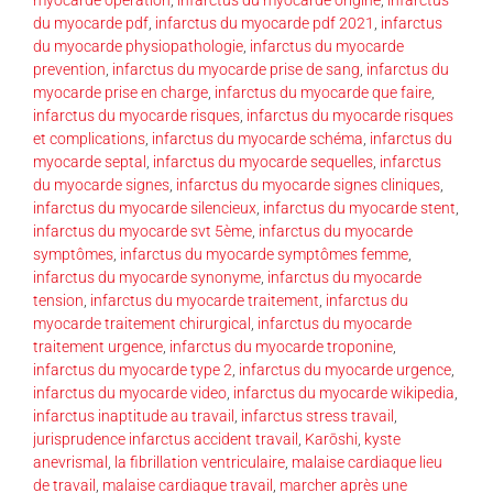
du myocarde pdf
,
infarctus du myocarde pdf 2021
,
infarctus
du myocarde physiopathologie
,
infarctus du myocarde
prevention
,
infarctus du myocarde prise de sang
,
infarctus du
myocarde prise en charge
,
infarctus du myocarde que faire
,
infarctus du myocarde risques
,
infarctus du myocarde risques
et complications
,
infarctus du myocarde schéma
,
infarctus du
myocarde septal
,
infarctus du myocarde sequelles
,
infarctus
du myocarde signes
,
infarctus du myocarde signes cliniques
,
infarctus du myocarde silencieux
,
infarctus du myocarde stent
,
infarctus du myocarde svt 5ème
,
infarctus du myocarde
symptômes
,
infarctus du myocarde symptômes femme
,
infarctus du myocarde synonyme
,
infarctus du myocarde
tension
,
infarctus du myocarde traitement
,
infarctus du
myocarde traitement chirurgical
,
infarctus du myocarde
traitement urgence
,
infarctus du myocarde troponine
,
infarctus du myocarde type 2
,
infarctus du myocarde urgence
,
infarctus du myocarde video
,
infarctus du myocarde wikipedia
,
infarctus inaptitude au travail
,
infarctus stress travail
,
jurisprudence infarctus accident travail
,
Karōshi
,
kyste
anevrismal
,
la fibrillation ventriculaire
,
malaise cardiaque lieu
de travail
,
malaise cardiaque travail
,
marcher après une