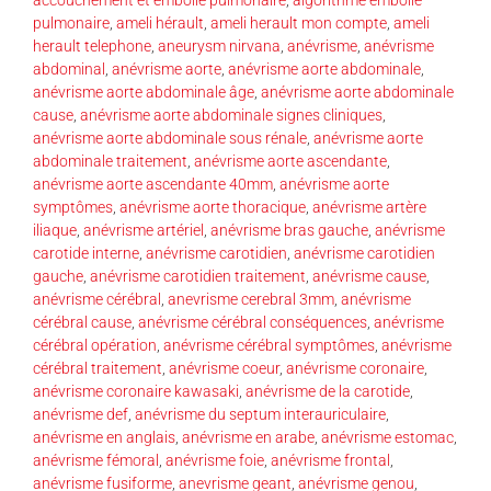
pulmonaire
,
ameli hérault
,
ameli herault mon compte
,
ameli
herault telephone
,
aneurysm nirvana
,
anévrisme
,
anévrisme
abdominal
,
anévrisme aorte
,
anévrisme aorte abdominale
,
anévrisme aorte abdominale âge
,
anévrisme aorte abdominale
cause
,
anévrisme aorte abdominale signes cliniques
,
anévrisme aorte abdominale sous rénale
,
anévrisme aorte
abdominale traitement
,
anévrisme aorte ascendante
,
anévrisme aorte ascendante 40mm
,
anévrisme aorte
symptômes
,
anévrisme aorte thoracique
,
anévrisme artère
iliaque
,
anévrisme artériel
,
anévrisme bras gauche
,
anévrisme
carotide interne
,
anévrisme carotidien
,
anévrisme carotidien
gauche
,
anévrisme carotidien traitement
,
anévrisme cause
,
anévrisme cérébral
,
anevrisme cerebral 3mm
,
anévrisme
cérébral cause
,
anévrisme cérébral conséquences
,
anévrisme
cérébral opération
,
anévrisme cérébral symptômes
,
anévrisme
cérébral traitement
,
anévrisme coeur
,
anévrisme coronaire
,
anévrisme coronaire kawasaki
,
anévrisme de la carotide
,
anévrisme def
,
anévrisme du septum interauriculaire
,
anévrisme en anglais
,
anévrisme en arabe
,
anévrisme estomac
,
anévrisme fémoral
,
anévrisme foie
,
anévrisme frontal
,
anévrisme fusiforme
,
anevrisme geant
,
anévrisme genou
,