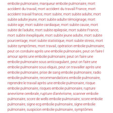
embolie pulmonaire
,
marqueur embolie pulmonaire
,
mort
accident du travail
,
mort accident du travail France
,
mort
accident travail france
,
mort subite
,
mort subite adulte
,
mort
subite adulte jeune
,
mort subite adulte témoignage
,
mort
subite age
,
mort subite cardiaque
,
mort subite cause
,
mort
subite de l'adulte
,
mort subite epilepsie
,
mort subite France
,
mort subite inexpliquée
,
mort subite jeune adulte
,
mort subite
pourcentage
,
mort subite statistique
,
mort subite stress
,
mort
subite symptômes
,
mort travail
,
opération embolie pulmonaire
,
peut on conduire après une embolie pulmonaire
,
peut on faire l
amour après une embolie pulmonaire
,
peut on faire une
embolie pulmonaire sous anticoagulant
,
peut on faire une
embolie pulmonaire sous eliquis
,
peut on travailler après une
embolie pulmonaire
,
prise de sang embolie pulmonaire
,
radio
embolie pulmonaire
,
recommandations embolie pulmonaire
,
reprendre le travail après une embolie pulmonaire
,
risque
embolie pulmonaire
,
risques embolie pulmonaire
,
rupture
anevrisme cerebrale
,
rupture d'anévrisme
,
scanner embolie
pulmonaire
,
score de wells embolie pulmonaire
,
score embolie
pulmonaire
,
signe ecg embolie pulmonaire
,
signe embolie
pulmonaire
,
suspicion embolie pulmonaire
,
symptômes