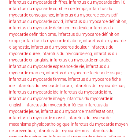
infarctus du myocarde chiffres
,
infarctus du myocarde cim 10
,
infarctus du myocarde combien de temps
,
infarctus du
myocarde consequence
,
infarctus du myocarde cours pdf
,
infarctus du myocarde covid
,
infarctus du myocarde définition
,
infarctus du myocarde definition medicale
,
infarctus du
myocarde définition oms
,
infarctus du myocarde définition
simple
,
infarctus du myocarde diabete
,
infarctus du myocarde
diagnostic
,
infarctus du myocarde douleur
,
infarctus du
myocarde durée
,
infarctus du myocarde ecg
,
infarctus du
myocarde en anglais
,
infarctus du myocarde en arabe
,
infarctus du myocarde esperance de vie
,
infarctus du
myocarde examen
,
infarctus du myocarde facteur de risque
,
infarctus du myocarde femme
,
infarctus du myocarde fiche
ide
,
infarctus du myocarde forum
,
infarctus du myocarde has
,
infarctus du myocarde ide
,
infarctus du myocarde idm
,
infarctus du myocarde image
,
infarctus du myocarde in
english
,
infarctus du myocarde inférieur
,
infarctus du
myocarde jeune
,
infarctus du myocarde manifestations
,
infarctus du myocarde massif
,
infarctus du myocarde
mecanisme physiopathologique
,
infarctus du myocarde moyen
de prevention
,
infarctus du myocarde oms
,
infarctus du
myocarde opération
,
infarctus du myocarde origine
,
infarctus