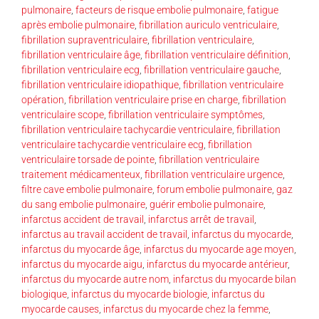
pulmonaire
,
facteurs de risque embolie pulmonaire
,
fatigue
après embolie pulmonaire
,
fibrillation auriculo ventriculaire
,
fibrillation supraventriculaire
,
fibrillation ventriculaire
,
fibrillation ventriculaire âge
,
fibrillation ventriculaire définition
,
fibrillation ventriculaire ecg
,
fibrillation ventriculaire gauche
,
fibrillation ventriculaire idiopathique
,
fibrillation ventriculaire
opération
,
fibrillation ventriculaire prise en charge
,
fibrillation
ventriculaire scope
,
fibrillation ventriculaire symptômes
,
fibrillation ventriculaire tachycardie ventriculaire
,
fibrillation
ventriculaire tachycardie ventriculaire ecg
,
fibrillation
ventriculaire torsade de pointe
,
fibrillation ventriculaire
traitement médicamenteux
,
fibrillation ventriculaire urgence
,
filtre cave embolie pulmonaire
,
forum embolie pulmonaire
,
gaz
du sang embolie pulmonaire
,
guérir embolie pulmonaire
,
infarctus accident de travail
,
infarctus arrêt de travail
,
infarctus au travail accident de travail
,
infarctus du myocarde
,
infarctus du myocarde âge
,
infarctus du myocarde age moyen
,
infarctus du myocarde aigu
,
infarctus du myocarde antérieur
,
infarctus du myocarde autre nom
,
infarctus du myocarde bilan
biologique
,
infarctus du myocarde biologie
,
infarctus du
myocarde causes
,
infarctus du myocarde chez la femme
,