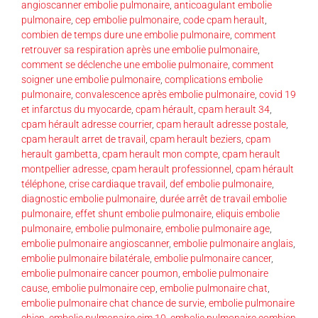
angioscanner embolie pulmonaire
,
anticoagulant embolie
pulmonaire
,
cep embolie pulmonaire
,
code cpam herault
,
combien de temps dure une embolie pulmonaire
,
comment
retrouver sa respiration après une embolie pulmonaire
,
comment se déclenche une embolie pulmonaire
,
comment
soigner une embolie pulmonaire
,
complications embolie
pulmonaire
,
convalescence après embolie pulmonaire
,
covid 19
et infarctus du myocarde
,
cpam hérault
,
cpam herault 34
,
cpam hérault adresse courrier
,
cpam herault adresse postale
,
cpam herault arret de travail
,
cpam herault beziers
,
cpam
herault gambetta
,
cpam herault mon compte
,
cpam herault
montpellier adresse
,
cpam herault professionnel
,
cpam hérault
téléphone
,
crise cardiaque travail
,
def embolie pulmonaire
,
diagnostic embolie pulmonaire
,
durée arrêt de travail embolie
pulmonaire
,
effet shunt embolie pulmonaire
,
eliquis embolie
pulmonaire
,
embolie pulmonaire
,
embolie pulmonaire age
,
embolie pulmonaire angioscanner
,
embolie pulmonaire anglais
,
embolie pulmonaire bilatérale
,
embolie pulmonaire cancer
,
embolie pulmonaire cancer poumon
,
embolie pulmonaire
cause
,
embolie pulmonaire cep
,
embolie pulmonaire chat
,
embolie pulmonaire chat chance de survie
,
embolie pulmonaire
chien
,
embolie pulmonaire cim 10
,
embolie pulmonaire combien