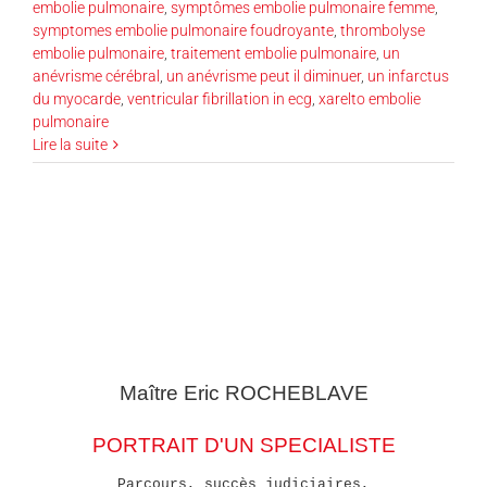
embolie pulmonaire
,
symptômes embolie pulmonaire femme
,
symptomes embolie pulmonaire foudroyante
,
thrombolyse
embolie pulmonaire
,
traitement embolie pulmonaire
,
un
anévrisme cérébral
,
un anévrisme peut il diminuer
,
un infarctus
du myocarde
,
ventricular fibrillation in ecg
,
xarelto embolie
pulmonaire
Lire la suite
Maître Eric
ROCHEBLAVE
PORTRAIT D'UN SPECIALISTE
Parcours, succès judiciaires,