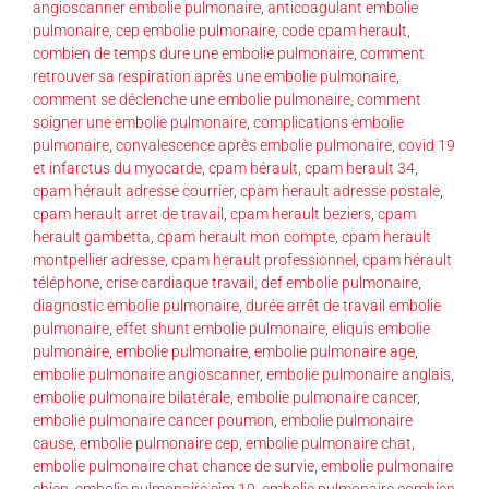
angioscanner embolie pulmonaire
,
anticoagulant embolie
pulmonaire
,
cep embolie pulmonaire
,
code cpam herault
,
combien de temps dure une embolie pulmonaire
,
comment
retrouver sa respiration après une embolie pulmonaire
,
comment se déclenche une embolie pulmonaire
,
comment
soigner une embolie pulmonaire
,
complications embolie
pulmonaire
,
convalescence après embolie pulmonaire
,
covid 19
et infarctus du myocarde
,
cpam hérault
,
cpam herault 34
,
cpam hérault adresse courrier
,
cpam herault adresse postale
,
cpam herault arret de travail
,
cpam herault beziers
,
cpam
herault gambetta
,
cpam herault mon compte
,
cpam herault
montpellier adresse
,
cpam herault professionnel
,
cpam hérault
téléphone
,
crise cardiaque travail
,
def embolie pulmonaire
,
diagnostic embolie pulmonaire
,
durée arrêt de travail embolie
pulmonaire
,
effet shunt embolie pulmonaire
,
eliquis embolie
pulmonaire
,
embolie pulmonaire
,
embolie pulmonaire age
,
embolie pulmonaire angioscanner
,
embolie pulmonaire anglais
,
embolie pulmonaire bilatérale
,
embolie pulmonaire cancer
,
embolie pulmonaire cancer poumon
,
embolie pulmonaire
cause
,
embolie pulmonaire cep
,
embolie pulmonaire chat
,
embolie pulmonaire chat chance de survie
,
embolie pulmonaire
chien
,
embolie pulmonaire cim 10
,
embolie pulmonaire combien