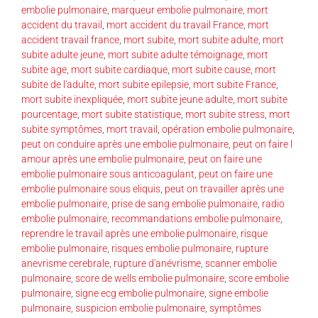
embolie pulmonaire
,
marqueur embolie pulmonaire
,
mort
accident du travail
,
mort accident du travail France
,
mort
accident travail france
,
mort subite
,
mort subite adulte
,
mort
subite adulte jeune
,
mort subite adulte témoignage
,
mort
subite age
,
mort subite cardiaque
,
mort subite cause
,
mort
subite de l'adulte
,
mort subite epilepsie
,
mort subite France
,
mort subite inexpliquée
,
mort subite jeune adulte
,
mort subite
pourcentage
,
mort subite statistique
,
mort subite stress
,
mort
subite symptômes
,
mort travail
,
opération embolie pulmonaire
,
peut on conduire après une embolie pulmonaire
,
peut on faire l
amour après une embolie pulmonaire
,
peut on faire une
embolie pulmonaire sous anticoagulant
,
peut on faire une
embolie pulmonaire sous eliquis
,
peut on travailler après une
embolie pulmonaire
,
prise de sang embolie pulmonaire
,
radio
embolie pulmonaire
,
recommandations embolie pulmonaire
,
reprendre le travail après une embolie pulmonaire
,
risque
embolie pulmonaire
,
risques embolie pulmonaire
,
rupture
anevrisme cerebrale
,
rupture d'anévrisme
,
scanner embolie
pulmonaire
,
score de wells embolie pulmonaire
,
score embolie
pulmonaire
,
signe ecg embolie pulmonaire
,
signe embolie
pulmonaire
,
suspicion embolie pulmonaire
,
symptômes