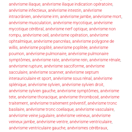
anévrisme iliaque
,
anévrisme iliaque indication opératoire
,
anévrisme infectieux
,
anévrisme intestin
,
anévrisme
intracrânien
,
anévrisme irm
,
anévrisme jambe
,
anévrisme mort
,
anévrisme musculation
,
anévrisme mycotique
,
anévrisme
mycotique cérébral
,
anévrisme nerf optique
,
anévrisme non
rompu
,
anévrisme oeil
,
anévrisme opération
,
anévrisme
ophtalmique
,
anévrisme pancréas
,
anévrisme polygone de
willis
,
anévrisme poplité
,
anevrisme poplitée
,
anévrisme
poumon
,
anévrisme pulmonaire
,
anévrisme pulmonaire
symptômes
,
anévrisme rate
,
anévrisme rein
,
anévrisme rénale
,
anévrisme rupture
,
anévrisme sacciforme
,
anévrisme
sacculaire
,
anévrisme scanner
,
anévrisme septum
interauriculaire et sport
,
anévrisme sous rénal
,
anévrisme
splénique
,
anévrisme sylvien
,
anévrisme sylvien droit
,
anévrisme sylvien gauche
,
anévrisme symptômes
,
anévrisme
tete
,
anévrisme thoracique
,
anévrisme thrombosé
,
anévrisme
traitement
,
anévrisme traitement préventif
,
anévrisme tronc
basilaire
,
anévrisme tronc coeliaque
,
anévrisme vasculaire
,
anévrisme veine jugulaire
,
anévrisme veineux
,
anévrisme
veineux jambe
,
anévrisme ventre
,
anévrisme ventriculaire
,
anévrisme ventriculaire gauche
,
anévrismes cérébraux
,