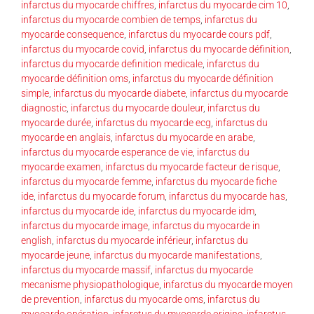
infarctus du myocarde chiffres
,
infarctus du myocarde cim 10
,
infarctus du myocarde combien de temps
,
infarctus du
myocarde consequence
,
infarctus du myocarde cours pdf
,
infarctus du myocarde covid
,
infarctus du myocarde définition
,
infarctus du myocarde definition medicale
,
infarctus du
myocarde définition oms
,
infarctus du myocarde définition
simple
,
infarctus du myocarde diabete
,
infarctus du myocarde
diagnostic
,
infarctus du myocarde douleur
,
infarctus du
myocarde durée
,
infarctus du myocarde ecg
,
infarctus du
myocarde en anglais
,
infarctus du myocarde en arabe
,
infarctus du myocarde esperance de vie
,
infarctus du
myocarde examen
,
infarctus du myocarde facteur de risque
,
infarctus du myocarde femme
,
infarctus du myocarde fiche
ide
,
infarctus du myocarde forum
,
infarctus du myocarde has
,
infarctus du myocarde ide
,
infarctus du myocarde idm
,
infarctus du myocarde image
,
infarctus du myocarde in
english
,
infarctus du myocarde inférieur
,
infarctus du
myocarde jeune
,
infarctus du myocarde manifestations
,
infarctus du myocarde massif
,
infarctus du myocarde
mecanisme physiopathologique
,
infarctus du myocarde moyen
de prevention
,
infarctus du myocarde oms
,
infarctus du
myocarde opération
,
infarctus du myocarde origine
,
infarctus