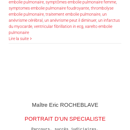
embolie pulmonaire
,
symptômes embolie pulmonaire femme
,
symptomes embolie pulmonaire foudroyante
,
thrombolyse
embolie pulmonaire
,
traitement embolie pulmonaire
,
un
anévrisme cérébral
,
un anévrisme peut il diminuer
,
un infarctus
du myocarde
,
ventricular fibrillation in ecg
,
xarelto embolie
pulmonaire
Lire la suite
Maître Eric
ROCHEBLAVE
PORTRAIT D'UN SPECIALISTE
Parcours, succès judiciaires,