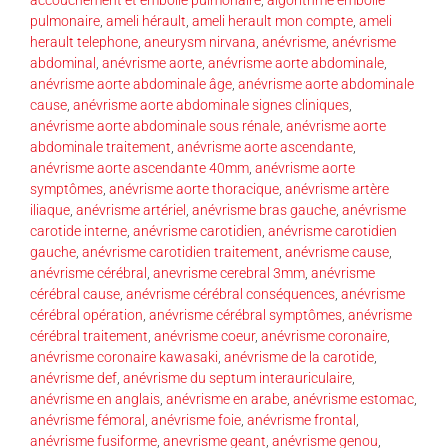
pulmonaire
,
ameli hérault
,
ameli herault mon compte
,
ameli
herault telephone
,
aneurysm nirvana
,
anévrisme
,
anévrisme
abdominal
,
anévrisme aorte
,
anévrisme aorte abdominale
,
anévrisme aorte abdominale âge
,
anévrisme aorte abdominale
cause
,
anévrisme aorte abdominale signes cliniques
,
anévrisme aorte abdominale sous rénale
,
anévrisme aorte
abdominale traitement
,
anévrisme aorte ascendante
,
anévrisme aorte ascendante 40mm
,
anévrisme aorte
symptômes
,
anévrisme aorte thoracique
,
anévrisme artère
iliaque
,
anévrisme artériel
,
anévrisme bras gauche
,
anévrisme
carotide interne
,
anévrisme carotidien
,
anévrisme carotidien
gauche
,
anévrisme carotidien traitement
,
anévrisme cause
,
anévrisme cérébral
,
anevrisme cerebral 3mm
,
anévrisme
cérébral cause
,
anévrisme cérébral conséquences
,
anévrisme
cérébral opération
,
anévrisme cérébral symptômes
,
anévrisme
cérébral traitement
,
anévrisme coeur
,
anévrisme coronaire
,
anévrisme coronaire kawasaki
,
anévrisme de la carotide
,
anévrisme def
,
anévrisme du septum interauriculaire
,
anévrisme en anglais
,
anévrisme en arabe
,
anévrisme estomac
,
anévrisme fémoral
,
anévrisme foie
,
anévrisme frontal
,
anévrisme fusiforme
,
anevrisme geant
,
anévrisme genou
,