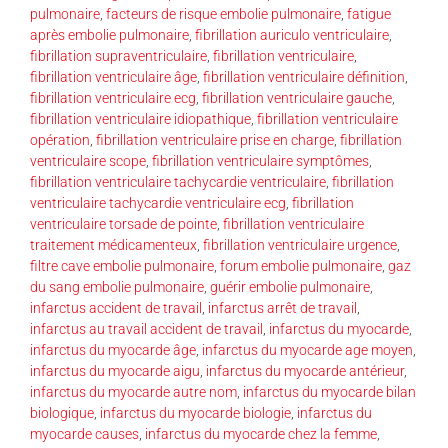
pulmonaire
,
facteurs de risque embolie pulmonaire
,
fatigue
après embolie pulmonaire
,
fibrillation auriculo ventriculaire
,
fibrillation supraventriculaire
,
fibrillation ventriculaire
,
fibrillation ventriculaire âge
,
fibrillation ventriculaire définition
,
fibrillation ventriculaire ecg
,
fibrillation ventriculaire gauche
,
fibrillation ventriculaire idiopathique
,
fibrillation ventriculaire
opération
,
fibrillation ventriculaire prise en charge
,
fibrillation
ventriculaire scope
,
fibrillation ventriculaire symptômes
,
fibrillation ventriculaire tachycardie ventriculaire
,
fibrillation
ventriculaire tachycardie ventriculaire ecg
,
fibrillation
ventriculaire torsade de pointe
,
fibrillation ventriculaire
traitement médicamenteux
,
fibrillation ventriculaire urgence
,
filtre cave embolie pulmonaire
,
forum embolie pulmonaire
,
gaz
du sang embolie pulmonaire
,
guérir embolie pulmonaire
,
infarctus accident de travail
,
infarctus arrêt de travail
,
infarctus au travail accident de travail
,
infarctus du myocarde
,
infarctus du myocarde âge
,
infarctus du myocarde age moyen
,
infarctus du myocarde aigu
,
infarctus du myocarde antérieur
,
infarctus du myocarde autre nom
,
infarctus du myocarde bilan
biologique
,
infarctus du myocarde biologie
,
infarctus du
myocarde causes
,
infarctus du myocarde chez la femme
,