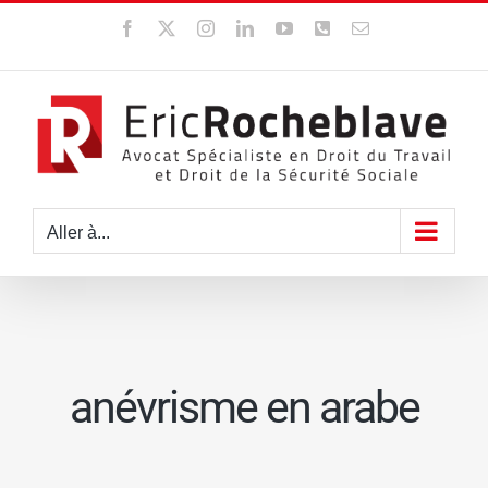
Passer
Facebook
X
Instagram
LinkedIn
YouTube
WhatsApp
Email
au
contenu
Aller à...
anévrisme en arabe