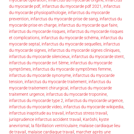
du myocarde pdf
,
infarctus du myocarde pdf 2021
,
infarctus
du myocarde physiopathologie
,
infarctus du myocarde
prevention
,
infarctus du myocarde prise de sang
,
infarctus du
myocarde prise en charge
,
infarctus du myocarde que faire
,
infarctus du myocarde risques
,
infarctus du myocarde risques
et complications
,
infarctus du myocarde schéma
,
infarctus du
myocarde septal
,
infarctus du myocarde sequelles
,
infarctus
du myocarde signes
,
infarctus du myocarde signes cliniques
,
infarctus du myocarde silencieux
,
infarctus du myocarde stent
,
infarctus du myocarde svt 5ème
,
infarctus du myocarde
symptômes
,
infarctus du myocarde symptômes femme
,
infarctus du myocarde synonyme
,
infarctus du myocarde
tension
,
infarctus du myocarde traitement
,
infarctus du
myocarde traitement chirurgical
,
infarctus du myocarde
traitement urgence
,
infarctus du myocarde troponine
,
infarctus du myocarde type 2
,
infarctus du myocarde urgence
,
infarctus du myocarde video
,
infarctus du myocarde wikipedia
,
infarctus inaptitude au travail
,
infarctus stress travail
,
jurisprudence infarctus accident travail
,
Karōshi
,
kyste
anevrismal
,
la fibrillation ventriculaire
,
malaise cardiaque lieu
de travail
,
malaise cardiaque travail
,
marcher après une