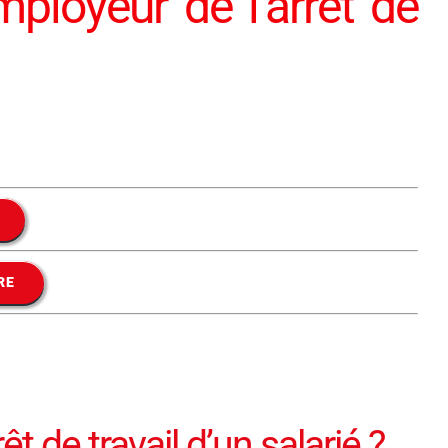
mployeur de l’arrêt de
RE
t de travail d’un salarié ?