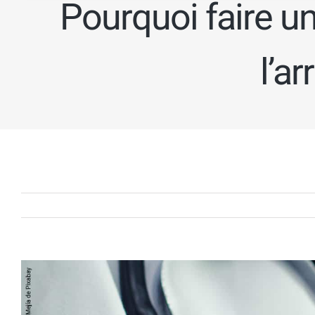
Pourquoi faire u
l’ar
Voir
l'image
agrandie