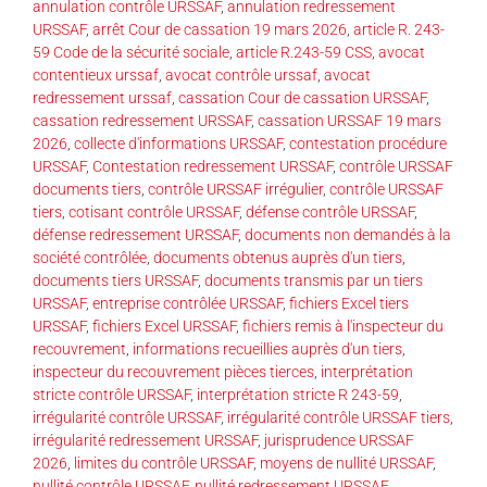
annulation contrôle URSSAF
,
annulation redressement
URSSAF
,
arrêt Cour de cassation 19 mars 2026
,
article R. 243-
59 Code de la sécurité sociale
,
article R.243-59 CSS
,
avocat
contentieux urssaf
,
avocat contrôle urssaf
,
avocat
redressement urssaf
,
cassation Cour de cassation URSSAF
,
cassation redressement URSSAF
,
cassation URSSAF 19 mars
2026
,
collecte d'informations URSSAF
,
contestation procédure
URSSAF
,
Contestation redressement URSSAF
,
contrôle URSSAF
documents tiers
,
contrôle URSSAF irrégulier
,
contrôle URSSAF
tiers
,
cotisant contrôle URSSAF
,
défense contrôle URSSAF
,
défense redressement URSSAF
,
documents non demandés à la
société contrôlée
,
documents obtenus auprès d'un tiers
,
documents tiers URSSAF
,
documents transmis par un tiers
URSSAF
,
entreprise contrôlée URSSAF
,
fichiers Excel tiers
URSSAF
,
fichiers Excel URSSAF
,
fichiers remis à l'inspecteur du
recouvrement
,
informations recueillies auprès d'un tiers
,
inspecteur du recouvrement pièces tierces
,
interprétation
stricte contrôle URSSAF
,
interprétation stricte R 243-59
,
irrégularité contrôle URSSAF
,
irrégularité contrôle URSSAF tiers
,
irrégularité redressement URSSAF
,
jurisprudence URSSAF
2026
,
limites du contrôle URSSAF
,
moyens de nullité URSSAF
,
nullité contrôle URSSAF
,
nullité redressement URSSAF
,