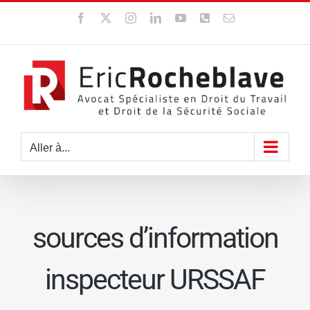
Passer
Facebook
X
Instagram
LinkedIn
YouTube
WhatsApp
Email
au
contenu
Aller à...
sources d’information
inspecteur URSSAF