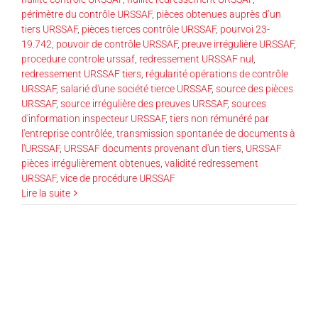
périmètre du contrôle URSSAF
,
pièces obtenues auprès d’un
tiers URSSAF
,
pièces tierces contrôle URSSAF
,
pourvoi 23-
19.742
,
pouvoir de contrôle URSSAF
,
preuve irrégulière URSSAF
,
procedure controle urssaf
,
redressement URSSAF nul
,
redressement URSSAF tiers
,
régularité opérations de contrôle
URSSAF
,
salarié d'une société tierce URSSAF
,
source des pièces
URSSAF
,
source irrégulière des preuves URSSAF
,
sources
d'information inspecteur URSSAF
,
tiers non rémunéré par
l'entreprise contrôlée
,
transmission spontanée de documents à
l'URSSAF
,
URSSAF documents provenant d'un tiers
,
URSSAF
pièces irrégulièrement obtenues
,
validité redressement
URSSAF
,
vice de procédure URSSAF
Lire la suite