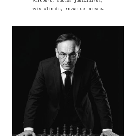
Parcours, succès judiciaires,
avis clients, revue de presse…