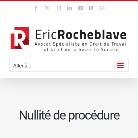
Passer
Facebook
X
Instagram
LinkedIn
YouTube
WhatsApp
Email
au
contenu
Aller à...
Nullité de procédure