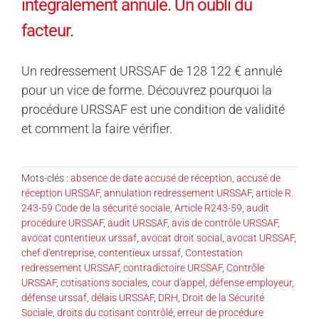
intégralement annulé. Un oubli du
facteur.
Un redressement URSSAF de 128 122 € annulé
pour un vice de forme. Découvrez pourquoi la
procédure URSSAF est une condition de validité
et comment la faire vérifier.
Mots-clés :
absence de date accusé de réception
,
accusé de
réception URSSAF
,
annulation redressement URSSAF
,
article R.
243-59 Code de la sécurité sociale
,
Article R243-59
,
audit
procédure URSSAF
,
audit URSSAF
,
avis de contrôle URSSAF
,
avocat contentieux urssaf
,
avocat droit social
,
avocat URSSAF
,
chef d'entreprise
,
contentieux urssaf
,
Contestation
redressement URSSAF
,
contradictoire URSSAF
,
Contrôle
URSSAF
,
cotisations sociales
,
cour d'appel
,
défense employeur
,
défense urssaf
,
délais URSSAF
,
DRH
,
Droit de la Sécurité
Sociale
,
droits du cotisant contrôlé
,
erreur de procédure