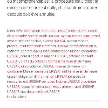
ou incompréhensibles, la procédure est viciée : la
mise en demeure est nulle, et la contrainte qui en
découle doit être annulée.
Mots-clés :
annulation contrainte urssaf
,
article R.244-1 code
de la sécurité sociale
,
audit URSSAF
,
avocat contentieux urssaf
,
avocat sécurité sociale
,
avocat URSSAF
,
avocat vice de
procedure urssaf
,
codes internes URSSAF
,
compréhension du
cotisant
,
contentieux urssaf
,
contestation urssaf
,
contrainte
URSSAF
,
cour d’appel Besançon URSSAF
,
défense cotisant
URSSAF
,
droits du cotisant
,
formalisme mise en demeure
URSSAF
,
jurisprudence URSSAF
,
mise en demeure non
conforme
,
Mise en demeure URSSAF
,
nullité mise en demeure
urssaf
,
obligation d’information URSSAF
,
périodes de
recouvrement URSSAF
,
périodes illisibles URSSAF
,
procédure
URSSAF
,
recouvrement urssaf
,
recouvrement vicié URSSAF
,
URSSAF
,
vice de procédure URSSAF
Lire la suite