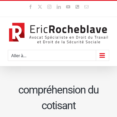
Passer
Facebook
X
Instagram
LinkedIn
YouTube
WhatsApp
Email
au
contenu
Aller à...
compréhension du
cotisant