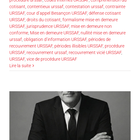
cotisant
,
contentieux urssaf
,
contestation urssaf
,
contrainte
URSSAF
,
cour d’appel Besançon URSSAF
,
défense cotisant
URSSAF
,
droits du cotisant
,
formalisme mise en demeure
URSSAF
,
jurisprudence URSSAF
,
mise en demeure non
conforme
,
Mise en demeure URSSAF
,
nullité mise en demeure
urssaf
,
obligation d’information URSSAF
,
périodes de
recouvrement URSSAF
,
périodes illisibles URSSAF
,
procédure
URSSAF
,
recouvrement urssaf
,
recouvrement vicié URSSAF
,
URSSAF
,
vice de procédure URSSAF
Lire la suite