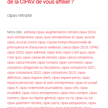
de la CIPAV de vous affilier ?
cipav retraite
Mots-clés :
adresse cipav
,
augmentation retraite cipav 2024
,
auto entrepreneur cipav
,
auto entrepreneur et cipav
,
avocat
cipav
,
avocat contre cipav
,
Caisse interprofessionnelle de
prévoyance et d'assurance vieillesse
,
calcul cipav 2023
,
CIPAV
,
cipav 2023
,
cipav adresse
,
cipav avis
,
cipav c est quoi
,
cipav
c’est quoi
,
cipav caisse de retraite
,
cipav calcul cotisations
,
cipav calcul retraite
,
cipav compte
,
cipav connexion
,
cipav
cotisation obligatoire ou facultative
,
cipav cotisations 2021
,
cipav cotisations 2022
,
cipav cotisations 2023
,
cipav
définition
,
cipav espace client
,
cipav espace perso
,
cipav
espace personnel
,
cipav et auto entrepreneur
,
cipav et urssaf
,
cipav fr
,
cipav indemnités journalières
,
cipav info
,
cipav
invalidité
,
cipav micro entrepreneur
,
cipav mon compte
,
cipav
numero
,
cipav ou régime général
,
cipav ou rsi
,
cipav ou ssi
,
cipav paiement retraite
,
cipav paris
,
cipav perquisition
,
cipav
prévoyance
,
cipav psychologue
,
cipav recrutement
,
cipav