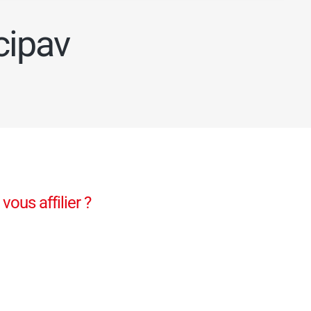
cipav
ous affilier ?