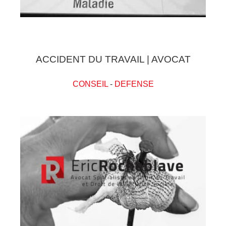
ACCIDENT DU TRAVAIL | AVOCAT
CONSEIL
-
DEFENSE