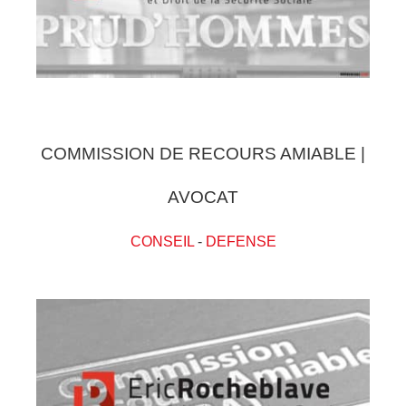
COMMISSION DE RECOURS AMIABLE |
AVOCAT
CONSEIL
-
DEFENSE