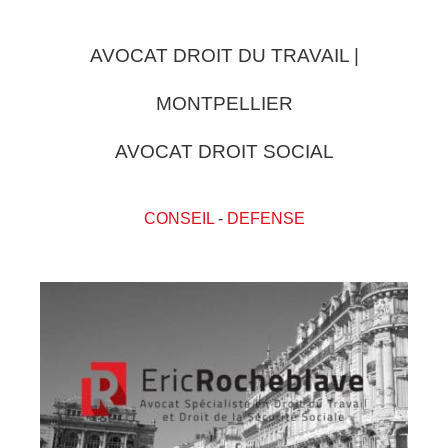
AVOCAT DROIT DU TRAVAIL |
MONTPELLIER
AVOCAT DROIT SOCIAL
CONSEIL
-
DEFENSE