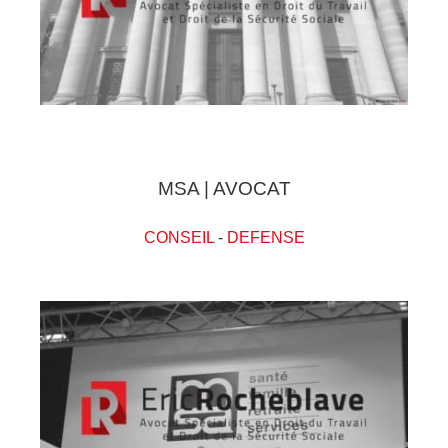
MSA | AVOCAT
CONSEIL
-
DEFENSE