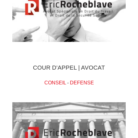
COUR D'APPEL | AVOCAT
CONSEIL
-
DEFENSE