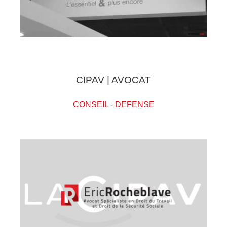
CIPAV | AVOCAT
CONSEIL
-
DEFENSE