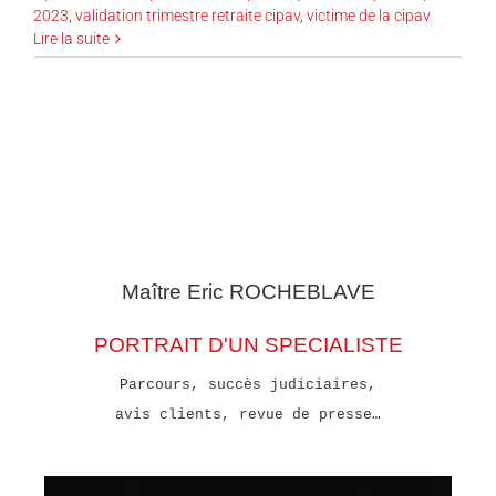
2023
,
validation trimestre retraite cipav
,
victime de la cipav
Lire la suite
Maître Eric
ROCHEBLAVE
PORTRAIT D'UN SPECIALISTE
Parcours, succès judiciaires,
avis clients, revue de presse…