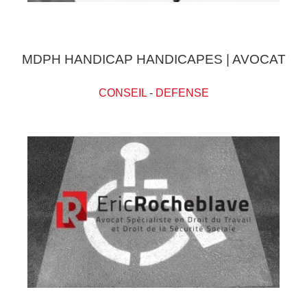
MDPH HANDICAP HANDICAPES | AVOCAT
CONSEIL
-
DEFENSE