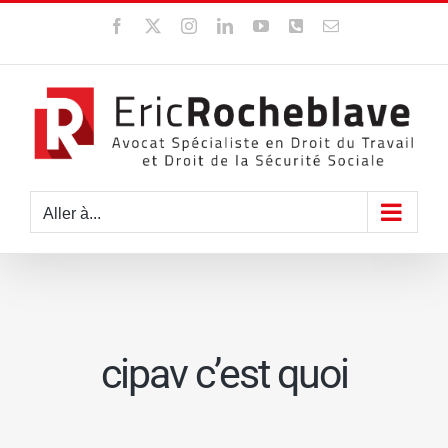
Passer
Facebook
X
Instagram
LinkedIn
YouTube
WhatsApp
Email
au
contenu
Aller à...
cipav c’est quoi