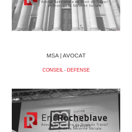
MSA | AVOCAT
CONSEIL
-
DEFENSE