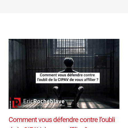
Comment vous défendre contre l’oubli