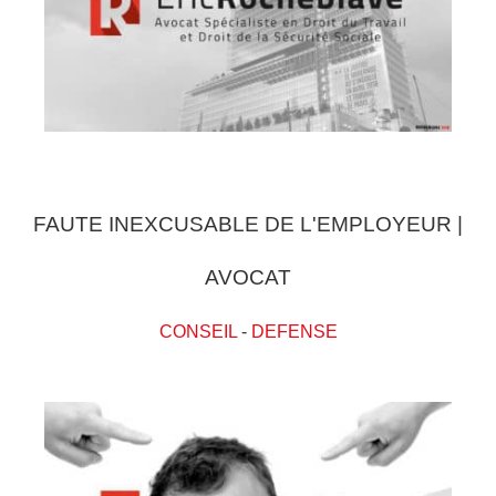
FAUTE INEXCUSABLE DE L'EMPLOYEUR |
AVOCAT
CONSEIL
-
DEFENSE