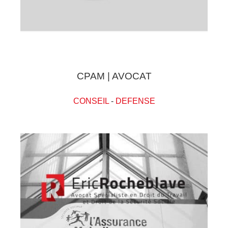
CPAM | AVOCAT
CONSEIL
-
DEFENSE