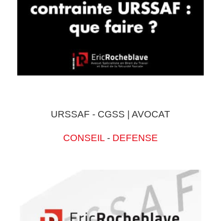
URSSAF - CGSS | AVOCAT
CONSEIL
-
DEFENSE