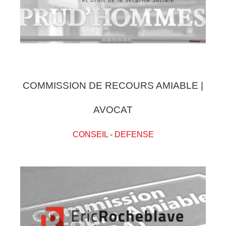
COMMISSION DE RECOURS AMIABLE |
AVOCAT
CONSEIL
-
DEFENSE