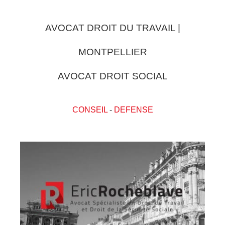
AVOCAT DROIT DU TRAVAIL |
MONTPELLIER
AVOCAT DROIT SOCIAL
CONSEIL
-
DEFENSE