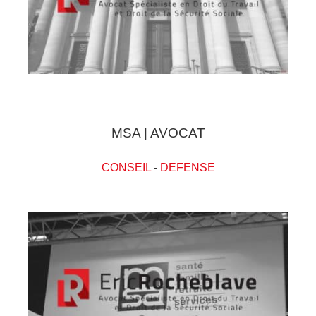
MSA | AVOCAT
CONSEIL
-
DEFENSE