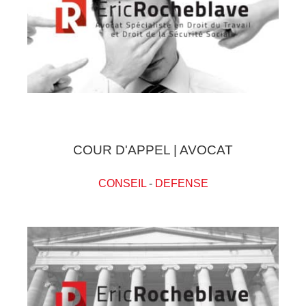
COUR D'APPEL | AVOCAT
CONSEIL
-
DEFENSE