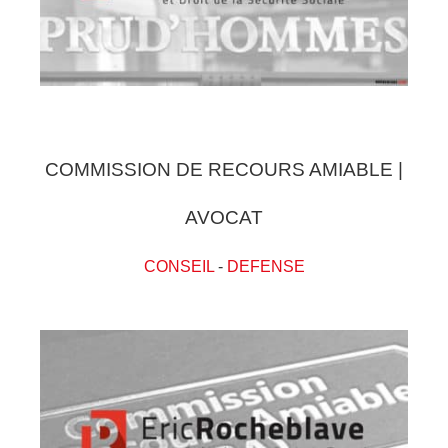
COMMISSION DE RECOURS AMIABLE |
AVOCAT
CONSEIL
-
DEFENSE