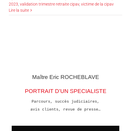
2023
,
validation trimestre retraite cipav
,
victime de la cipav
Lire la suite
Maître Eric
ROCHEBLAVE
PORTRAIT D'UN SPECIALISTE
Parcours, succès judiciaires,
avis clients, revue de presse…