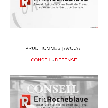
PRUD'HOMMES | AVOCAT
CONSEIL
-
DEFENSE