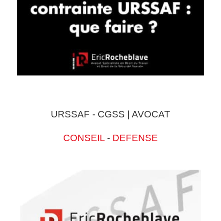
URSSAF - CGSS | AVOCAT
CONSEIL
-
DEFENSE