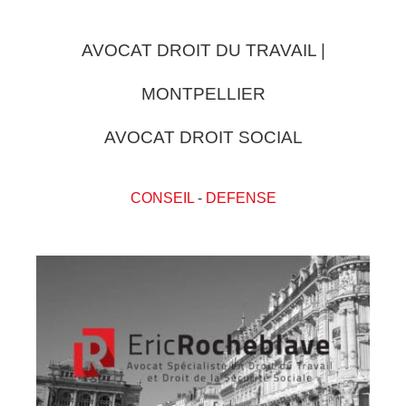
AVOCAT DROIT DU TRAVAIL |
MONTPELLIER
AVOCAT DROIT SOCIAL
CONSEIL
-
DEFENSE