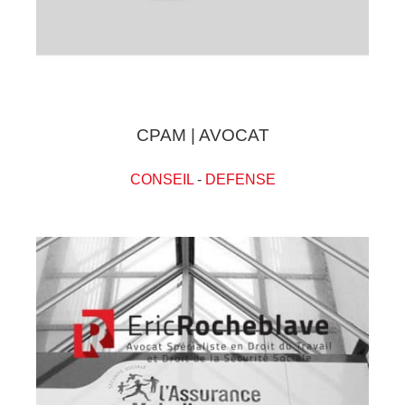
CPAM | AVOCAT
CONSEIL
-
DEFENSE