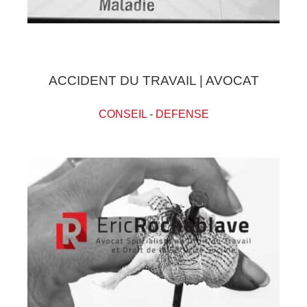
ACCIDENT DU TRAVAIL | AVOCAT
CONSEIL
-
DEFENSE