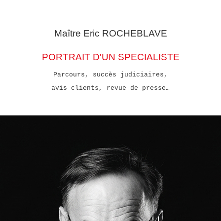
Maître Eric
ROCHEBLAVE
PORTRAIT D'UN SPECIALISTE
Parcours, succès judiciaires,
avis clients, revue de presse…