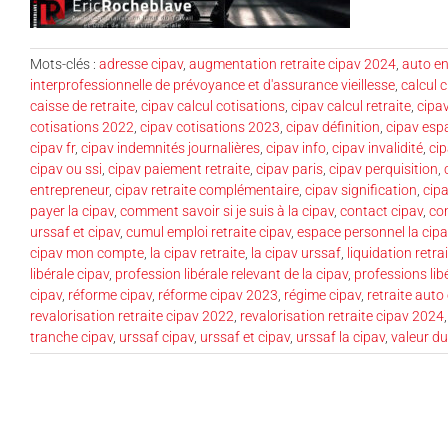
Mots-clés :
adresse cipav
,
augmentation retraite cipav 2024
,
auto en
interprofessionnelle de prévoyance et d'assurance vieillesse
,
calcul 
caisse de retraite
,
cipav calcul cotisations
,
cipav calcul retraite
,
cipa
cotisations 2022
,
cipav cotisations 2023
,
cipav définition
,
cipav espa
cipav fr
,
cipav indemnités journalières
,
cipav info
,
cipav invalidité
,
ci
cipav ou ssi
,
cipav paiement retraite
,
cipav paris
,
cipav perquisition
,
entrepreneur
,
cipav retraite complémentaire
,
cipav signification
,
cipa
payer la cipav
,
comment savoir si je suis à la cipav
,
contact cipav
,
con
urssaf et cipav
,
cumul emploi retraite cipav
,
espace personnel la cipa
cipav mon compte
,
la cipav retraite
,
la cipav urssaf
,
liquidation retra
libérale cipav
,
profession libérale relevant de la cipav
,
professions lib
cipav
,
réforme cipav
,
réforme cipav 2023
,
régime cipav
,
retraite auto
revalorisation retraite cipav 2022
,
revalorisation retraite cipav 2024
tranche cipav
,
urssaf cipav
,
urssaf et cipav
,
urssaf la cipav
,
valeur du