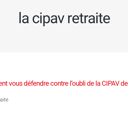
la cipav retraite
 vous défendre contre l’oubli de la CIPAV de v
aite