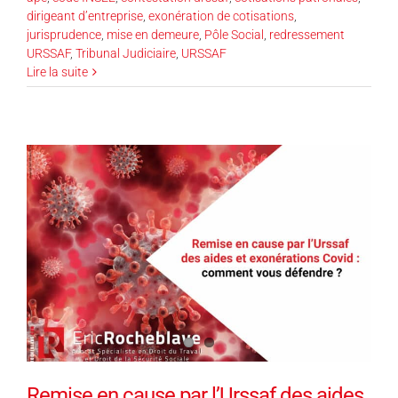
dirigeant d’entreprise
,
exonération de cotisations
,
jurisprudence
,
mise en demeure
,
Pôle Social
,
redressement
URSSAF
,
Tribunal Judiciaire
,
URSSAF
Lire la suite
Remise en cause par l’Urssaf des aides