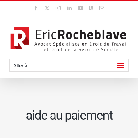
Passer
Facebook
X
Instagram
LinkedIn
YouTube
WhatsApp
Email
au
contenu
Aller à...
aide au paiement