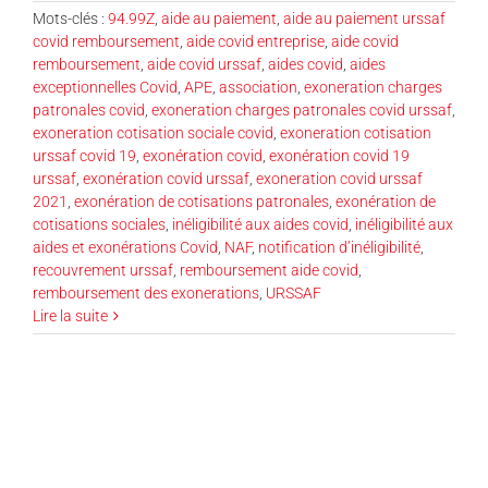
Mots-clés :
94.99Z
,
aide au paiement
,
aide au paiement urssaf
covid remboursement
,
aide covid entreprise
,
aide covid
remboursement
,
aide covid urssaf
,
aides covid
,
aides
exceptionnelles Covid
,
APE
,
association
,
exoneration charges
patronales covid
,
exoneration charges patronales covid urssaf
,
exoneration cotisation sociale covid
,
exoneration cotisation
urssaf covid 19
,
exonération covid
,
exonération covid 19
urssaf
,
exonération covid urssaf
,
exoneration covid urssaf
2021
,
exonération de cotisations patronales
,
exonération de
cotisations sociales
,
inéligibilité aux aides covid
,
inéligibilité aux
aides et exonérations Covid
,
NAF
,
notification d’inéligibilité
,
recouvrement urssaf
,
remboursement aide covid
,
remboursement des exonerations
,
URSSAF
Lire la suite