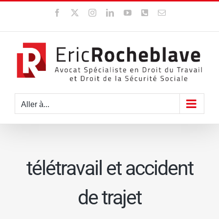
Passer
Facebook
X
Instagram
LinkedIn
YouTube
WhatsApp
Email
au
contenu
Aller à...
télétravail et accident
de trajet