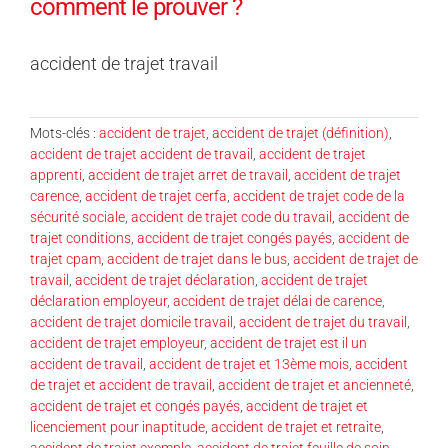
comment le prouver ?
accident de trajet travail
Mots-clés :
accident de trajet
,
accident de trajet (définition)
,
accident de trajet accident de travail
,
accident de trajet
apprenti
,
accident de trajet arret de travail
,
accident de trajet
carence
,
accident de trajet cerfa
,
accident de trajet code de la
sécurité sociale
,
accident de trajet code du travail
,
accident de
trajet conditions
,
accident de trajet congés payés
,
accident de
trajet cpam
,
accident de trajet dans le bus
,
accident de trajet de
travail
,
accident de trajet déclaration
,
accident de trajet
déclaration employeur
,
accident de trajet délai de carence
,
accident de trajet domicile travail
,
accident de trajet du travail
,
accident de trajet employeur
,
accident de trajet est il un
accident de travail
,
accident de trajet et 13ème mois
,
accident
de trajet et accident de travail
,
accident de trajet et ancienneté
,
accident de trajet et congés payés
,
accident de trajet et
licenciement pour inaptitude
,
accident de trajet et retraite
,
accident de trajet exemple
,
accident de trajet feuille de soin
,