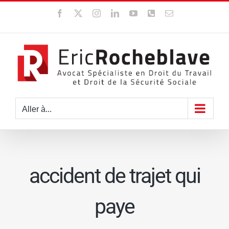
Passer
Facebook
X
Instagram
LinkedIn
YouTube
WhatsApp
Email
au
contenu
Aller à...
accident de trajet qui
paye