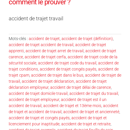
comment le prouver ?
accident de trajet travail
Mots-clés :
accident de trajet
,
accident de trajet (définition)
,
accident de trajet accident de travail
,
accident de trajet
apprenti
,
accident de trajet arret de travail
,
accident de trajet
carence
,
accident de trajet cerfa
,
accident de trajet code de la
sécurité sociale
,
accident de trajet code du travail
,
accident de
trajet conditions
,
accident de trajet congés payés
,
accident de
trajet cpam
,
accident de trajet dans le bus
,
accident de trajet de
travail
,
accident de trajet déclaration
,
accident de trajet
déclaration employeur
,
accident de trajet délai de carence
,
accident de trajet domicile travail
,
accident de trajet du travail
,
accident de trajet employeur
,
accident de trajet est il un
accident de travail
,
accident de trajet et 13ème mois
,
accident
de trajet et accident de travail
,
accident de trajet et ancienneté
,
accident de trajet et congés payés
,
accident de trajet et
licenciement pour inaptitude
,
accident de trajet et retraite
,
accident de trajet exemple
,
accident de trajet feuille de soin
,