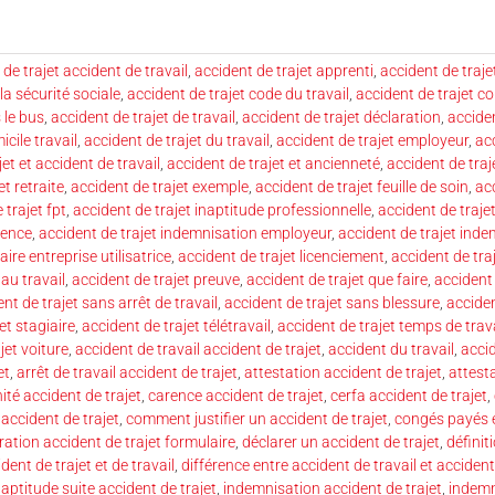
de trajet accident de travail
,
accident de trajet apprenti
,
accident de trajet
la sécurité sociale
,
accident de trajet code du travail
,
accident de trajet c
 le bus
,
accident de trajet de travail
,
accident de trajet déclaration
,
acciden
icile travail
,
accident de trajet du travail
,
accident de trajet employeur
,
acc
et et accident de travail
,
accident de trajet et ancienneté
,
accident de tra
et retraite
,
accident de trajet exemple
,
accident de trajet feuille de soin
,
acc
 trajet fpt
,
accident de trajet inaptitude professionnelle
,
accident de traje
rence
,
accident de trajet indemnisation employeur
,
accident de trajet inde
aire entreprise utilisatrice
,
accident de trajet licenciement
,
accident de tra
 au travail
,
accident de trajet preuve
,
accident de trajet que faire
,
accident 
nt de trajet sans arrêt de travail
,
accident de trajet sans blessure
,
acciden
et stagiaire
,
accident de trajet télétravail
,
accident de trajet temps de trava
jet voiture
,
accident de travail accident de trajet
,
accident du travail
,
accid
et
,
arrêt de travail accident de trajet
,
attestation accident de trajet
,
attest
ité accident de trajet
,
carence accident de trajet
,
cerfa accident de trajet
,
accident de trajet
,
comment justifier un accident de trajet
,
congés payés e
ration accident de trajet formulaire
,
déclarer un accident de trajet
,
définit
dent de trajet et de travail
,
différence entre accident de travail et accident
naptitude suite accident de trajet
,
indemnisation accident de trajet
,
indemn