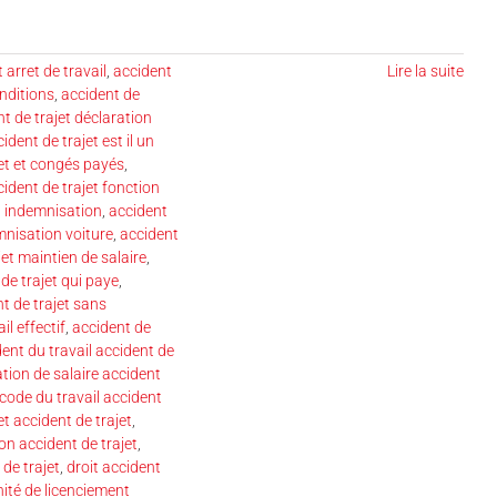
 arret de travail
,
accident
Lire la suite
onditions
,
accident de
t de trajet déclaration
ident de trajet est il un
jet et congés payés
,
ident de trajet fonction
t indemnisation
,
accident
mnisation voiture
,
accident
jet maintien de salaire
,
de trajet qui paye
,
t de trajet sans
il effectif
,
accident de
ent du travail accident de
ation de salaire accident
code du travail accident
t accident de trajet
,
ion accident de trajet
,
 de trajet
,
droit accident
ité de licenciement