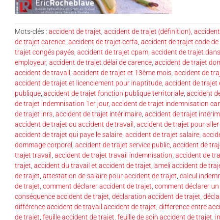
Mots-clés :
accident de trajet
,
accident de trajet (définition)
,
accident 
de trajet carence
,
accident de trajet cerfa
,
accident de trajet code de 
trajet congés payés
,
accident de trajet cpam
,
accident de trajet dans
employeur
,
accident de trajet délai de carence
,
accident de trajet dom
accident de travail
,
accident de trajet et 13ème mois
,
accident de traj
accident de trajet et licenciement pour inaptitude
,
accident de trajet 
publique
,
accident de trajet fonction publique territoriale
,
accident de
de trajet indemnisation 1er jour
,
accident de trajet indemnisation ca
de trajet inrs
,
accident de trajet intérimaire
,
accident de trajet intérim
accident de trajet ou accident de travail
,
accident de trajet pour aller
accident de trajet qui paye le salaire
,
accident de trajet salaire
,
accide
dommage corporel
,
accident de trajet service public
,
accident de traj
trajet travail
,
accident de trajet travail indemnisation
,
accident de tra
trajet
,
accident du travail et accident de trajet
,
ameli accident de traj
de trajet
,
attestation de salaire pour accident de trajet
,
calcul indemn
de trajet
,
comment déclarer accident de trajet
,
comment déclarer un 
conséquence accident de trajet
,
déclaration accident de trajet
,
décla
différence accident de travail accident de trajet
,
difference entre acci
de trajet
,
feuille accident de trajet
,
feuille de soin accident de trajet
,
i