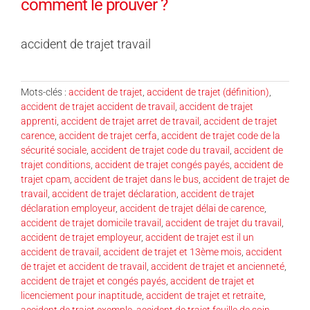
comment le prouver ?
accident de trajet travail
Mots-clés :
accident de trajet
,
accident de trajet (définition)
,
accident de trajet accident de travail
,
accident de trajet
apprenti
,
accident de trajet arret de travail
,
accident de trajet
carence
,
accident de trajet cerfa
,
accident de trajet code de la
sécurité sociale
,
accident de trajet code du travail
,
accident de
trajet conditions
,
accident de trajet congés payés
,
accident de
trajet cpam
,
accident de trajet dans le bus
,
accident de trajet de
travail
,
accident de trajet déclaration
,
accident de trajet
déclaration employeur
,
accident de trajet délai de carence
,
accident de trajet domicile travail
,
accident de trajet du travail
,
accident de trajet employeur
,
accident de trajet est il un
accident de travail
,
accident de trajet et 13ème mois
,
accident
de trajet et accident de travail
,
accident de trajet et ancienneté
,
accident de trajet et congés payés
,
accident de trajet et
licenciement pour inaptitude
,
accident de trajet et retraite
,
accident de trajet exemple
,
accident de trajet feuille de soin
,