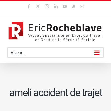
Passer
Facebook
X
Instagram
LinkedIn
YouTube
WhatsApp
Email
au
contenu
Aller à...
ameli accident de trajet