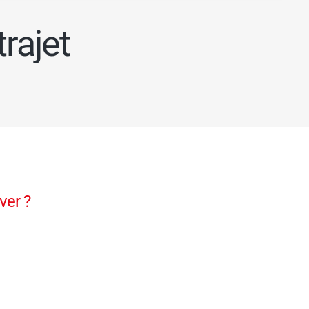
rajet
ver ?