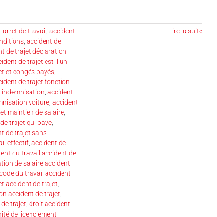
 arret de travail
,
accident
Lire la suite
onditions
,
accident de
t de trajet déclaration
ident de trajet est il un
jet et congés payés
,
ident de trajet fonction
t indemnisation
,
accident
mnisation voiture
,
accident
jet maintien de salaire
,
de trajet qui paye
,
t de trajet sans
il effectif
,
accident de
ent du travail accident de
ation de salaire accident
code du travail accident
t accident de trajet
,
ion accident de trajet
,
 de trajet
,
droit accident
ité de licenciement