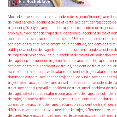
Mots-clés :
accident de trajet
,
accident de trajet (définition)
,
accident 
de trajet carence
,
accident de trajet cerfa
,
accident de trajet code de 
trajet congés payés
,
accident de trajet cpam
,
accident de trajet dans
employeur
,
accident de trajet délai de carence
,
accident de trajet dom
accident de travail
,
accident de trajet et 13ème mois
,
accident de traj
accident de trajet et licenciement pour inaptitude
,
accident de trajet 
publique
,
accident de trajet fonction publique territoriale
,
accident de
de trajet indemnisation 1er jour
,
accident de trajet indemnisation ca
de trajet inrs
,
accident de trajet intérimaire
,
accident de trajet intérim
accident de trajet ou accident de travail
,
accident de trajet pour aller
accident de trajet qui paye le salaire
,
accident de trajet salaire
,
accide
dommage corporel
,
accident de trajet service public
,
accident de traj
trajet travail
,
accident de trajet travail indemnisation
,
accident de tra
trajet
,
accident du travail et accident de trajet
,
ameli accident de traj
de trajet
,
attestation de salaire pour accident de trajet
,
calcul indemn
de trajet
,
comment déclarer accident de trajet
,
comment déclarer un 
conséquence accident de trajet
,
déclaration accident de trajet
,
décla
différence accident de travail accident de trajet
,
difference entre acci
de trajet
,
feuille accident de trajet
,
feuille de soin accident de trajet
,
i