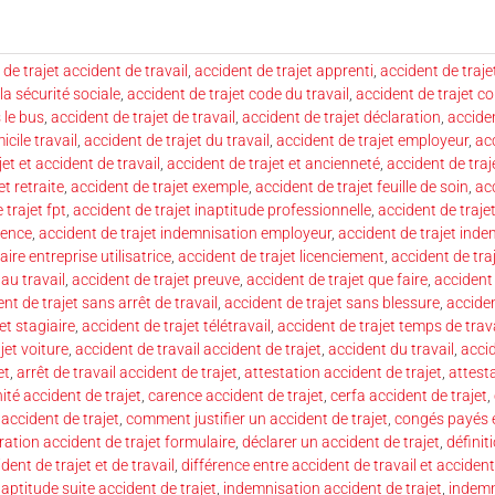
de trajet accident de travail
,
accident de trajet apprenti
,
accident de trajet
la sécurité sociale
,
accident de trajet code du travail
,
accident de trajet c
 le bus
,
accident de trajet de travail
,
accident de trajet déclaration
,
acciden
icile travail
,
accident de trajet du travail
,
accident de trajet employeur
,
acc
et et accident de travail
,
accident de trajet et ancienneté
,
accident de tra
et retraite
,
accident de trajet exemple
,
accident de trajet feuille de soin
,
acc
 trajet fpt
,
accident de trajet inaptitude professionnelle
,
accident de traje
rence
,
accident de trajet indemnisation employeur
,
accident de trajet inde
aire entreprise utilisatrice
,
accident de trajet licenciement
,
accident de tra
 au travail
,
accident de trajet preuve
,
accident de trajet que faire
,
accident 
nt de trajet sans arrêt de travail
,
accident de trajet sans blessure
,
acciden
et stagiaire
,
accident de trajet télétravail
,
accident de trajet temps de trava
jet voiture
,
accident de travail accident de trajet
,
accident du travail
,
accid
et
,
arrêt de travail accident de trajet
,
attestation accident de trajet
,
attest
ité accident de trajet
,
carence accident de trajet
,
cerfa accident de trajet
,
accident de trajet
,
comment justifier un accident de trajet
,
congés payés e
ration accident de trajet formulaire
,
déclarer un accident de trajet
,
définit
dent de trajet et de travail
,
différence entre accident de travail et accident
naptitude suite accident de trajet
,
indemnisation accident de trajet
,
indemn