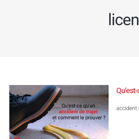
lice
Qu’est-
accident d