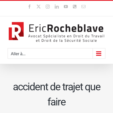
Passer
Facebook
X
Instagram
LinkedIn
YouTube
WhatsApp
Email
au
contenu
Aller à...
accident de trajet que
faire