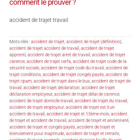
comment le prouver ?
accident de trajet travail
Mots-clés :
accident de trajet
,
accident de trajet (définition)
,
accident de trajet accident de travail
,
accident de trajet
apprenti
,
accident de trajet arret de travail
,
accident de trajet
carence
,
accident de trajet cerfa
,
accident de trajet code de la
sécurité sociale
,
accident de trajet code du travail
,
accident de
trajet conditions
,
accident de trajet congés payés
,
accident de
trajet cpam
,
accident de trajet dans le bus
,
accident de trajet de
travail
,
accident de trajet déclaration
,
accident de trajet
déclaration employeur
,
accident de trajet délai de carence
,
accident de trajet domicile travail
,
accident de trajet du travail
,
accident de trajet employeur
,
accident de trajet est il un
accident de travail
,
accident de trajet et 13ème mois
,
accident
de trajet et accident de travail
,
accident de trajet et ancienneté
,
accident de trajet et congés payés
,
accident de trajet et
licenciement pour inaptitude
,
accident de trajet et retraite
,
accident de trajet exemple
,
accident de trajet feuille de soin
,